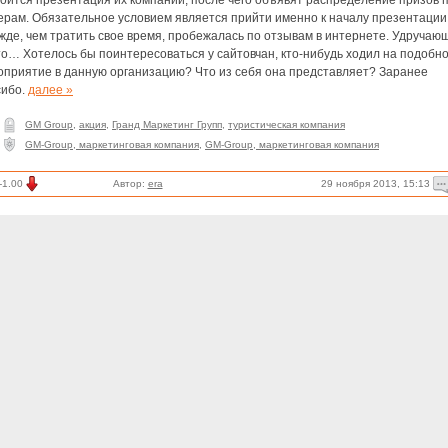
оится презентация их компании, после чего объявят распределение призов 
ерам. Обязательное условием является прийти именно к началу презентации
жде, чем тратить свое время, пробежалась по отзывам в интернете. Удручаю
то… Хотелось бы поинтересоваться у сайтовчан, кто-нибудь ходил на подобн
оприятие в данную организацию? Что из себя она представляет? Заранее
сибо.
далее »
GM Group
,
акция
,
Гранд Маркетинг Групп
,
туристическая компания
GM-Group, маркетинговая компания
,
GM-Group, маркетинговая компания
29 ноября 2013, 15:13
-1.00
Автор:
era