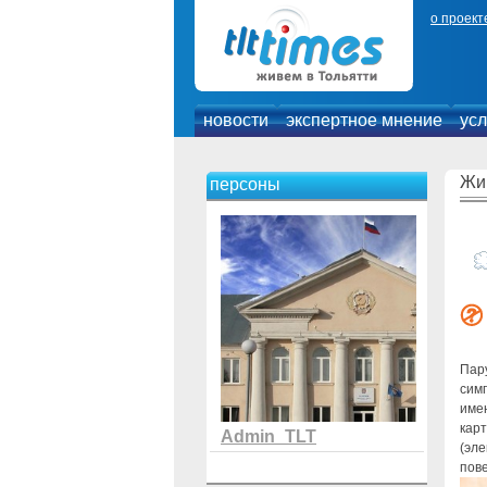
о проект
новости
экспертное мнение
усл
Жи
персоны
Пару
симп
име
карт
Admin_TLT
(эле
пове