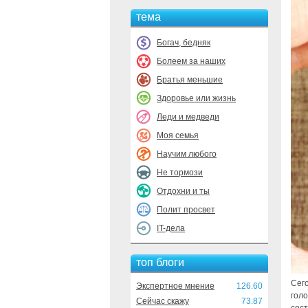
тема
Богач, бедняк
Болеем за наших
Братья меньшие
Здоровье или жизнь
Леди и медведи
Моя семья
Научим любого
Не тормози
Отдохни и ты
Полит просвет
IT-дела
топ блоги
Сег
Экспертное мнение
126.60
голо
Сейчас скажу
73.87