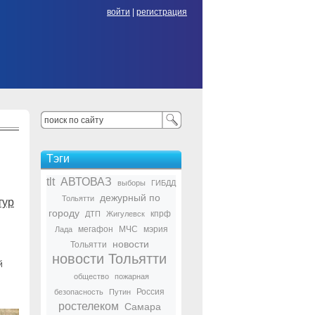
войти
|
регистрация
Тэги
tlt
АВТОВАЗ
выборы
ГИБДД
дежурный по
Тольятти
тур
городу
кпрф
ДТП
Жигулевск
мегафон
МЧС
мэрия
Лада
новости
Тольятти
новости Тольятти
й
общество
пожарная
Россия
безопасность
Путин
ростелеком
Самара