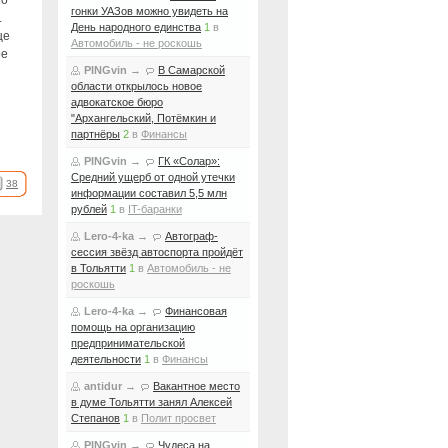
по
гонки УАЗов можно увидеть на
.
День народного единства
1
в
ще
Автомобиль - не роскошь
ое
PINGvin
→
В Самарской
области открылось новое
адвокатское бюро
"Архангельский, Потёмкин и
партнёры
2
в
Финансы
PINGvin
→
ГК «Солар»:
Средний ущерб от одной утечки
38
информации составил 5,5 млн
рублей
1
в
IT-баранки
Lero-4-ka
→
Автограф-
сессия звёзд автоспорта пройдёт
в Тольятти
1
в
Автомобиль - не
роскошь
Lero-4-ka
→
Финансовая
помощь на организацию
предпринимательской
деятельности
1
в
Финансы
antidur
→
Вакантное место
в думе Тольятти занял Алексей
Степанов
1
в
Полит просвет
PINGvin
→
Чудеса на