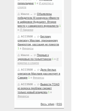
перекладине
1
в
И коротко о
спорте
klauss
→
Объявлены
победители XI конкурса «Вместе
в цифровое будущее». Второе
место у самарского журналиста
1
в
IT-баранки
ACC0508
→
Беглому
олигарху Махлаю, признанному
банкротом, кассация не помогла
1
в
Финансы
klauss
→
Прорыв к
здоровью по-тольяттински
1
в
И
коротко о спорте
ACC0508
→
Дело беглых
олигархов Махлаев рассмотрят в
Самаре
1
в
Финансы
ACC0508
→
Вывести ТОАЗ
из вороха проблем сможет
только новый владелец
1
в
Финансы
Весь эфир
|
RSS