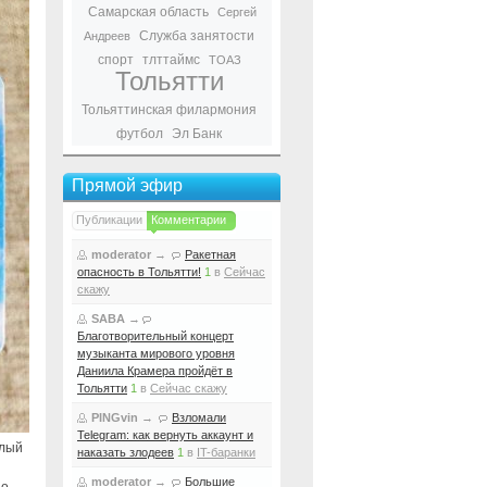
Самарская область
Сергей
Служба занятости
Андреев
спорт
тлттаймс
ТОАЗ
Тольятти
Тольяттинская филармония
футбол
Эл Банк
Прямой эфир
Публикации
Комментарии
moderator
→
Ракетная
опасность в Тольятти!
1
в
Сейчас
скажу
SABA
→
Благотворительный концерт
музыканта мирового уровня
Даниила Крамера пройдёт в
Тольятти
1
в
Сейчас скажу
PINGvin
→
Взломали
Telegram: как вернуть аккаунт и
илый
наказать злодеев
1
в
IT-баранки
moderator
→
Большие