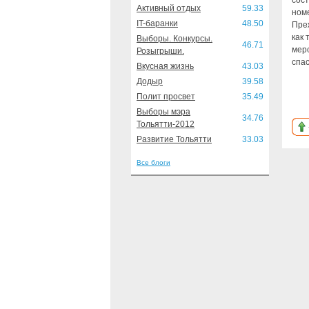
сост
Активный отдых
59.33
ном
IT-баранки
48.50
Пре
как 
Выборы. Конкурсы.
46.71
мер
Розыгрыши.
спа
Вкусная жизнь
43.03
Додыр
39.58
Полит просвет
35.49
Выборы мэра
34.76
Тольятти-2012
Развитие Тольятти
33.03
Все блоги