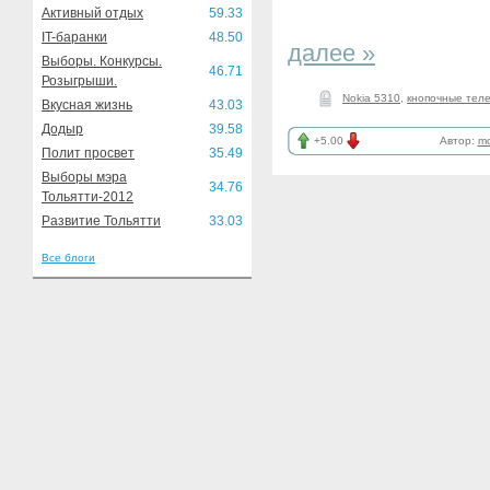
Активный отдых
59.33
IT-баранки
48.50
далее »
Выборы. Конкурсы.
46.71
Розыгрыши.
Nokia 5310
,
кнопочные тел
Вкусная жизнь
43.03
Додыр
39.58
+5.00
Автор:
mo
Полит просвет
35.49
Выборы мэра
34.76
Тольятти-2012
Развитие Тольятти
33.03
Все блоги