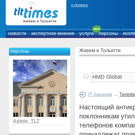
о проекте
новости
экспертное мнение
услуги
персоны
колл
Живем в Тольятти
персоны
IT-баранки
→
Телефо
Настоящий антикр
поклонникам утил
Admin_TLT
телефонов компан
принадлежат прав