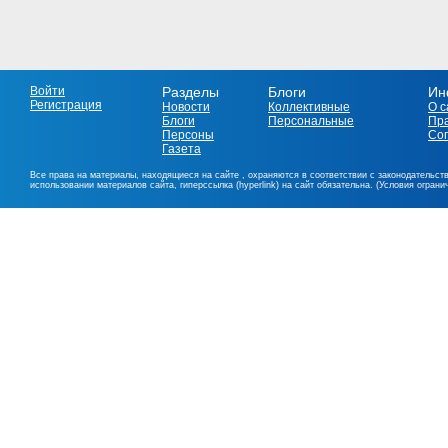
Войти
Разделы
Блоги
Ин
Регистрация
Новости
Коллективные
О с
Блоги
Персональные
Пр
Персоны
Со
Газета
Все права на материалы, находящиеся на сайте , охраняются в соответствии с законодательст
использовании материалов сайта, гиперссылка (hyperlink) на сайт обязательна. (Условия огран