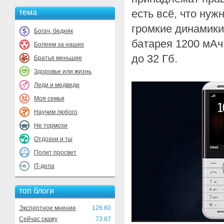
есть всё, что ну
тема
громкие динамики
Богач, бедняк
батарея 1200 мАч
Болеем за наших
до 32 Гб.
Братья меньшие
Здоровье или жизнь
Леди и медведи
Моя семья
Научим любого
Не тормози
Отдохни и ты
Полит просвет
IT-дела
топ блоги
Экспертное мнение
126.60
Сейчас скажу
73.87