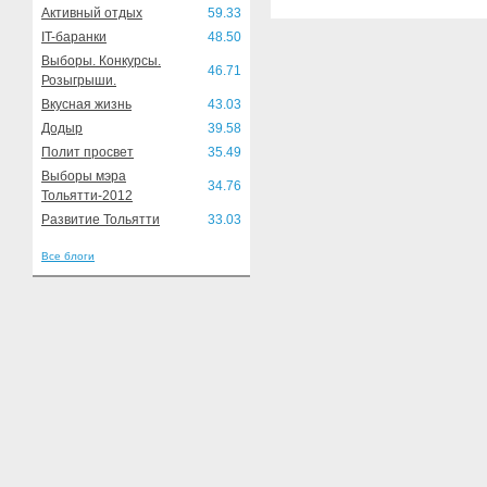
Активный отдых
59.33
IT-баранки
48.50
Выборы. Конкурсы.
46.71
Розыгрыши.
Вкусная жизнь
43.03
Додыр
39.58
Полит просвет
35.49
Выборы мэра
34.76
Тольятти-2012
Развитие Тольятти
33.03
Все блоги