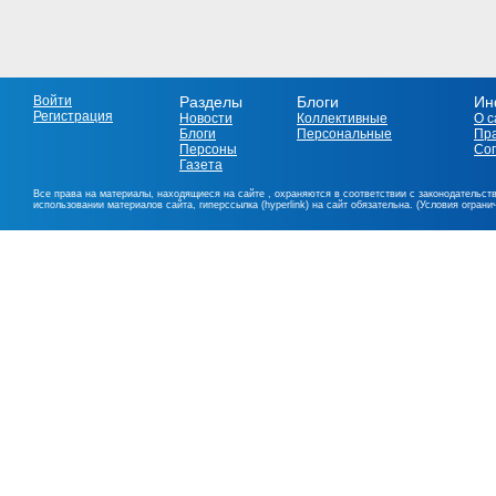
Войти
Разделы
Блоги
Ин
Регистрация
Новости
Коллективные
О с
Блоги
Персональные
Пр
Персоны
Со
Газета
Все права на материалы, находящиеся на сайте , охраняются в соответствии с законодательст
использовании материалов сайта, гиперссылка (hyperlink) на сайт обязательна. (Условия огран