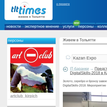
о проекте
новости
экспертное мнение
услуги
персоны
колл
Живем в Тольятти
персоны
IT-баранки
→
Предст
DigitalSkills-2018 в 
Золото, серебро и бронзу заво
DigitalSkills-2018. Мероприяти
artclub_kirpich