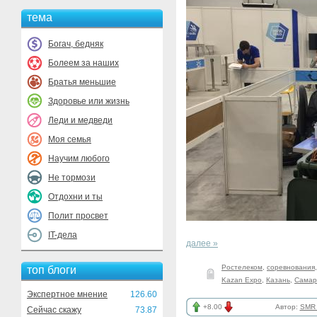
тема
Богач, бедняк
Болеем за наших
Братья меньшие
Здоровье или жизнь
Леди и медведи
Моя семья
Научим любого
Не тормози
Отдохни и ты
Полит просвет
IT-дела
далее »
Ростелеком
,
соревнования
топ блоги
Kazan Expo
,
Казань
,
Самар
Экспертное мнение
126.60
+8.00
Автор:
SMR_
Сейчас скажу
73.87