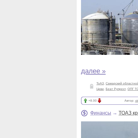
далее »
ТоАЗ
,
Самарский областной
Циви
,
Беат Рупрехт
,
ОПГ Т
+8.00
Автор:
x
Финансы
→
ТОАЗ кр