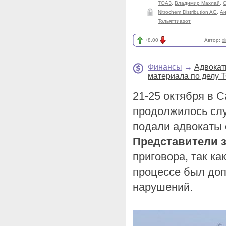
ТОАЗ
,
Владимир Махлай
,
С
Nitrochem Distribution AG
,
Ан
Тольяттиазот
+8.00
Автор:
x
Финансы
→
Адвокат
материала по делу 
21-25 октября в 
продолжилось сл
подали адвокаты 
Представители 
приговора, так ка
процессе был до
нарушений.