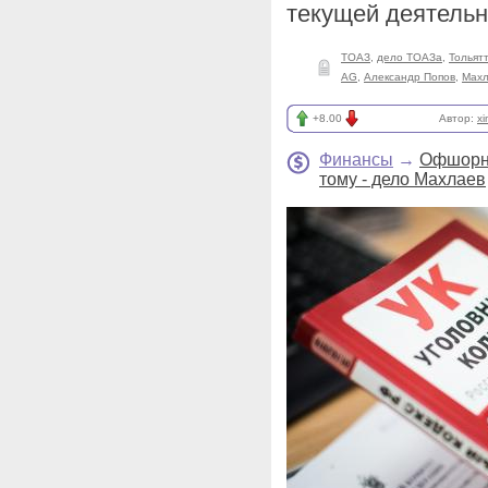
текущей деятельн
ТОАЗ
,
дело ТОАЗа
,
Тольят
AG
,
Александр Попов
,
Махл
+8.00
Автор:
x
Финансы
→
Офшорны
тому - дело Махлаев