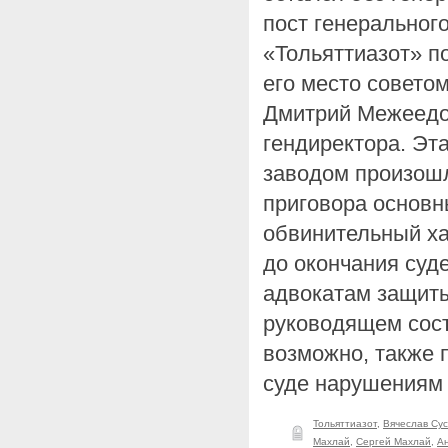
пост генеральног
«Тольяттиазот» п
его место совето
Дмитрий Межеедо
гендиректора. Эт
заводом произош
приговора основн
обвинительный ха
до окончания суд
адвокатам защиты
руководящем сост
возможно, также 
суде нарушениям
Тольяттиазот
,
Вячеслав Су
Махлай
,
Сергей Махлай
,
А