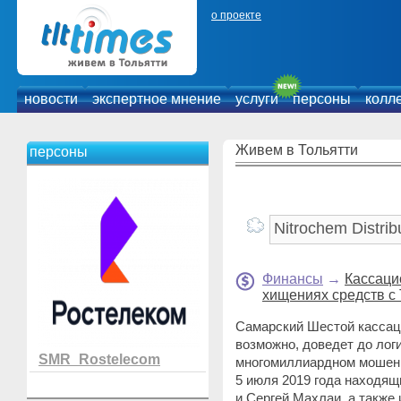
о проекте
новости
экспертное мнение
услуги
персоны
колл
Живем в Тольятти
персоны
Финансы
→
Кассаци
хищениях средств с
Самарский Шестой кассац
возможно, доведет до лог
SMR_Rostelecom
многомиллиардном мошенн
5 июля 2019 года находящ
и Сергей Махлаи, а также