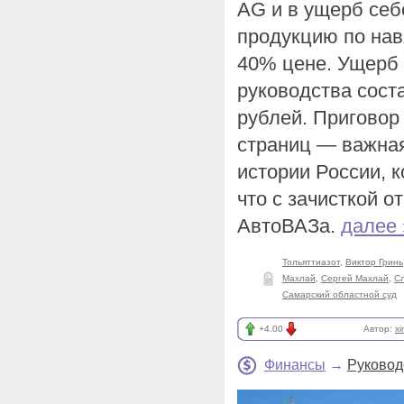
AG и в ущерб себ
продукцию по нав
40% цене. Ущерб 
руководства сост
рублей. Приговор
страниц — важная
истории России, 
что с зачисткой о
АвтоВАЗа.
далее 
Тольяттиазот
,
Виктор Гринь
Махлай
,
Сергей Махлай
,
С
Самарский областной суд
+4.00
Автор:
x
Финансы
→
Руковод