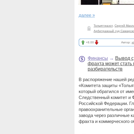
далее »
Тольяттиазот
,
Сергей Махл
Арбитражный суд Самарск
+8.00
Автор:
x
Финансы
→
Вывод с
фрахта может стать
разбирательств
В распоряжение нашей ре
«Комитета защиты «Толья
который обратился от име
Следственный комитет и 
Российской Федерации. Г
правоохранительные орга
завода через различные к
фрахта и коммерческого о