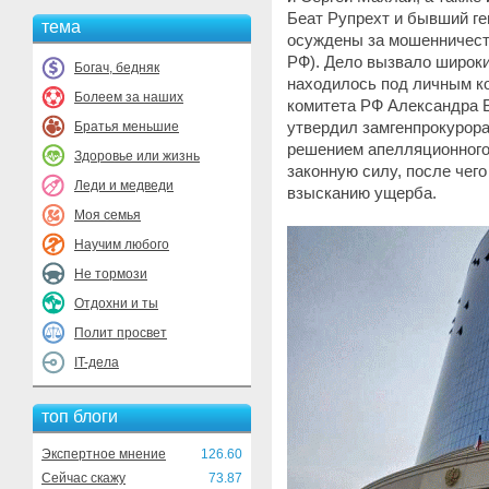
Беат Рупрехт и бывший г
тема
осуждены за мошенничество
РФ). Дело вызвало широк
Богач, бедняк
находилось под личным к
Болеем за наших
комитета РФ Александра 
утвердил замгенпрокурора
Братья меньшие
решением апелляционного 
Здоровье или жизнь
законную силу, после чег
Леди и медведи
взысканию ущерба.
Моя семья
Научим любого
Не тормози
Отдохни и ты
Полит просвет
IT-дела
топ блоги
Экспертное мнение
126.60
Сейчас скажу
73.87