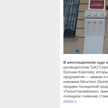
В апелляционном суде 
руководителям ТоАЗ Серг
Евгению Королеву, котор
предприятия — аммиак и 
компании Nitrochem Distri
продажи похищенной прод
«Тольяттихимбанка», пр
очевидное снижение стоим
далее »