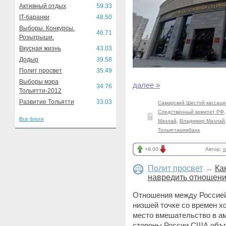
Активный отдых
59.33
IT-баранки
48.50
Выборы. Конкурсы.
46.71
Розыгрыши.
Вкусная жизнь
43.03
Додыр
39.58
Полит просвет
35.49
Выборы мэра
далее »
34.76
Тольятти-2012
Развитие Тольятти
33.03
Самарский Шестой кассаци
Следственный комитет РФ
Все блоги
Махлай
,
Владимир Махлай
Тольяттихимбанк
+8.00
Автор:
x
Полит просвет
→
Ка
навредить отношен
Отношения между Россией 
низшей точке со времен х
место вмешательство в ам
стороны России США объя