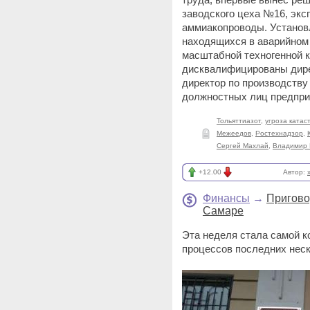
заводского цеха №16, эк
аммиакопроводы. Установ
находящихся в аварийном 
масштабной техногенной 
дисквалифицированы дире
директор по производству
должностных лиц предпри
Тольяттиазот
,
угроза ката
Межеедов
,
Ростехнадзор
,
Сергей Махлай
,
Владимир 
+12.00
Автор:
Финансы
→
Пригово
Самаре
Эта неделя стала самой к
процессов последних неск