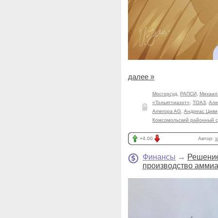
далее »
Мосгорсуд
,
РАПСИ
,
Михаил
«Тольяттиазот»
,
ТОАЗ
,
Але
Ameropa AG
,
Андреас Циви
Комсомольский районный с
+4.00
Автор:
x
Финансы
→
Решение
производство аммиа