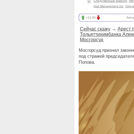
Следственный комитет
,
Nit
Gas Management Inc
,
Серге
+12.00
Авто
Сейчас скажу
→
Арест 
Тольяттихимбанка Алек
Мосгорсуд
Мосгорсуд признал законн
под стражей председател
Попова.