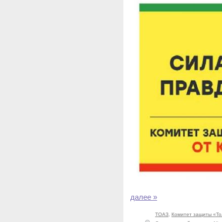
далее »
ТОАЗ
,
Комитет защиты «То