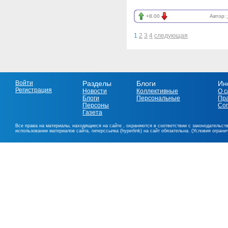
+8.00
Автор:
1
2
3
4
следующая
Войти
Разделы
Блоги
Ин
Регистрация
Новости
Коллективные
О с
Блоги
Персональные
Пр
Персоны
Со
Газета
Все права на материалы, находящиеся на сайте , охраняются в соответствии с законодательст
использовании материалов сайта, гиперссылка (hyperlink) на сайт обязательна. (Условия огран