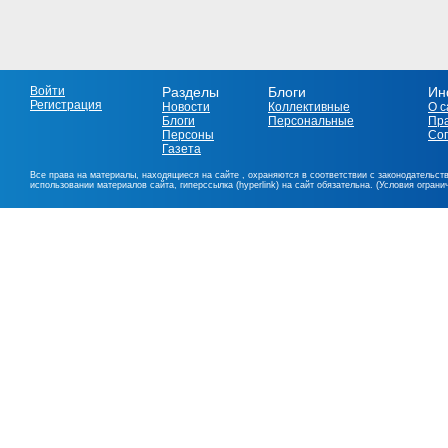
Войти
Разделы
Блоги
Ин
Регистрация
Новости
Коллективные
О с
Блоги
Персональные
Пр
Персоны
Со
Газета
Все права на материалы, находящиеся на сайте , охраняются в соответствии с законодательст
использовании материалов сайта, гиперссылка (hyperlink) на сайт обязательна. (Условия огран