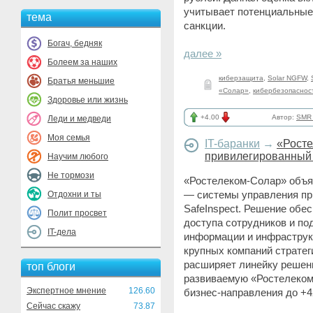
учитывает потенциальные
тема
санкции.
Богач, бедняк
далее »
Болеем за наших
киберзащита
,
Solar NGFW
,
Братья меньшие
«Солар»
,
кибербезопаснос
Здоровье или жизнь
+4.00
Автор:
SMR_
Леди и медведи
Моя семья
IT-баранки
→
«Росте
привилегированный
Научим любого
Не тормози
«Ростелеком-Солар» объяв
— системы управления пр
Отдохни и ты
SafeInspect. Решение обе
Полит просвет
доступа сотрудников и п
IT-дела
информации и инфраструкт
крупных компаний стратеги
расширяет линейку решен
топ блоги
развиваемую «Ростелеком-
Экспертное мнение
126.60
бизнес-направления до +4
Сейчас скажу
73.87