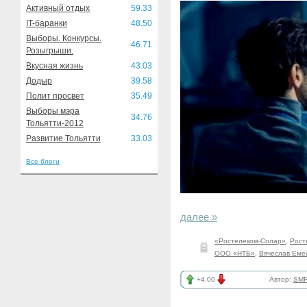
Активный отдых
59.33
IT-баранки
48.50
Выборы. Конкурсы.
46.71
Розыгрыши.
Вкусная жизнь
43.03
Додыр
39.58
Полит просвет
35.49
Выборы мэра
34.76
Тольятти-2012
Развитие Тольятти
33.03
Все блоги
далее »
«Ростелеком-Солар»
,
Рост
ООО «НТБ»
,
Вячеслав Еме
+4.00
Автор:
SMR