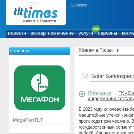
о проекте
новости
экспертное мнение
услуги
персоны
колл
Живем в Тольятти
персоны
IT-баранки
→
ГК «Со
информации состави
В 2023 году ключевой киб
масштабные утечки конфи
MegaFonTLT
происходят ежемесячно. В
государственный сегмент 
рублей. Данная оценка в