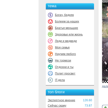
тема
Богач, бедняк
Болеем за наших
Братья меньшие
Здоровье или жизнь
Леди и медведи
Моя семья
Научим любого
Не тормози
Отдохни и ты
Полит просвет
IT-дела
дал
топ блоги
Экспертное мнение
126.60
Сейчас скажу
73.87