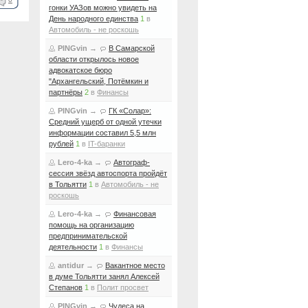
гонки УАЗов можно увидеть на
День народного единства
1
в
Автомобиль - не роскошь
PINGvin
→
В Самарской
области открылось новое
адвокатское бюро
"Архангельский, Потёмкин и
партнёры
2
в
Финансы
PINGvin
→
ГК «Солар»:
Средний ущерб от одной утечки
информации составил 5,5 млн
рублей
1
в
IT-баранки
Lero-4-ka
→
Автограф-
сессия звёзд автоспорта пройдёт
в Тольятти
1
в
Автомобиль - не
роскошь
Lero-4-ka
→
Финансовая
помощь на организацию
предпринимательской
деятельности
1
в
Финансы
antidur
→
Вакантное место
в думе Тольятти занял Алексей
Степанов
1
в
Полит просвет
PINGvin
→
Чудеса на