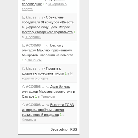
перекладине
1
в
И коротко о
спорте
klauss
→
Объявлены
победители XI конкурса «Вместе
в цифровое будущее». Второе
место у самарского журналиста
1
в
IT-баранки
ACC0508
→
Беглому
олигарху Махлаю, признанному
банкротом, кассация не помогла
1
в
Финансы
klauss
→
Прорыв к
здоровью по-тольяттински
1
в
И
коротко о спорте
ACC0508
→
Дело беглых
олигархов Махлаев рассмотрят в
Самаре
1
в
Финансы
ACC0508
→
Вывести ТОАЗ
из вороха проблем сможет
только новый владелец
1
в
Финансы
Весь эфир
|
RSS