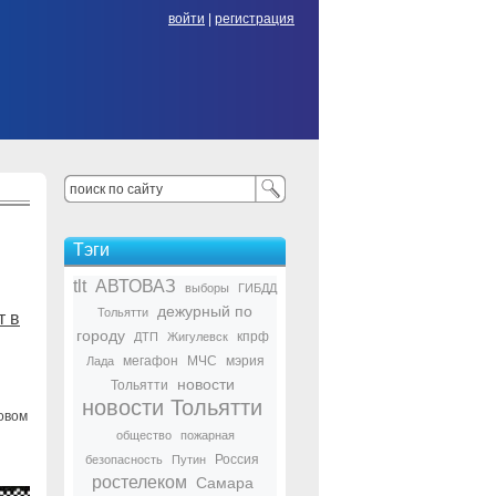
войти
|
регистрация
Тэги
tlt
АВТОВАЗ
выборы
ГИБДД
дежурный по
Тольятти
т в
городу
кпрф
ДТП
Жигулевск
мегафон
МЧС
мэрия
Лада
новости
Тольятти
новости Тольятти
овом
общество
пожарная
Россия
безопасность
Путин
ростелеком
Самара