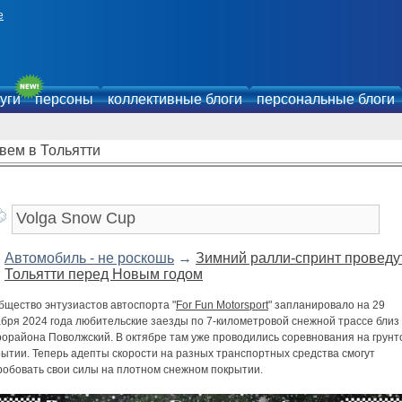
е
уги
персоны
коллективные блоги
персональные блоги
вем в Тольятти
Автомобиль - не роскошь
→
Зимний ралли-спринт проведу
Тольятти перед Новым годом
бщество энтузиастов автоспорта "
For Fun Motorsport
" запланировало на 29
абря 2024 года любительские заезды по 7-километровой снежной трассе близ
рорайона Поволжский. В октябре там уже проводились соревнования на грунт
ытии. Теперь адепты скорости на разных транспортных средства смогут
робовать свои силы на плотном снежном покрытии.