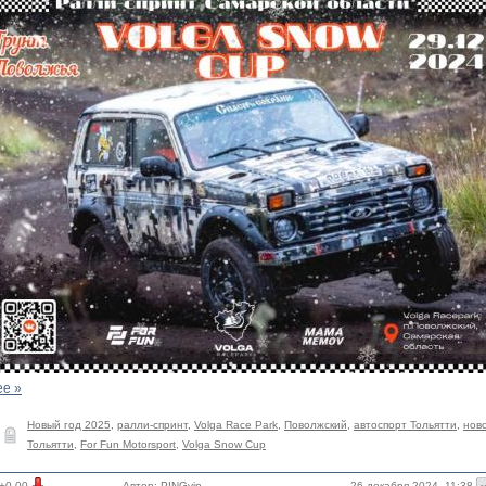
ее »
Новый год 2025
,
ралли-спринт
,
Volga Race Park
,
Поволжский
,
автоспорт Тольятти
,
нов
Тольятти
,
For Fun Motorsport
,
Volga Snow Cup
26 декабря 2024, 11:38
+0.00
Автор:
PINGvin