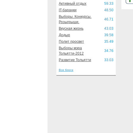
Активный отдых
59.33
IT-баранки
48.50
Выборы. Конкурсы.
46.71
Розыгрыши.
Вкусная жизнь
43.03
Додыр
39.58
Полит просвет
35.49
Выборы мэра
34.76
Тольятти-2012
Развитие Тольятти
33.03
Все блоги