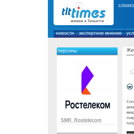
о проект
новости
экспертное мнение
усл
Жи
персоны
Соо
дек
мик
покр
SMR_Rostelecom
поп