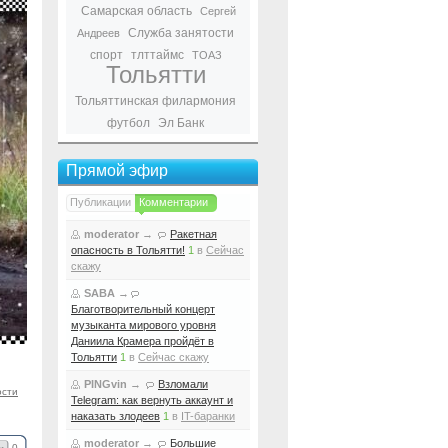
Самарская область
Сергей
Служба занятости
Андреев
спорт
тлттаймс
ТОАЗ
Тольятти
Тольяттинская филармония
футбол
Эл Банк
Прямой эфир
Публикации
Комментарии
moderator
→
Ракетная
опасность в Тольятти!
1
в
Сейчас
скажу
SABA
→
Благотворительный концерт
музыканта мирового уровня
Даниила Крамера пройдёт в
Тольятти
1
в
Сейчас скажу
PINGvin
→
Взломали
ости
Telegram: как вернуть аккаунт и
наказать злодеев
1
в
IT-баранки
moderator
→
Большие
0