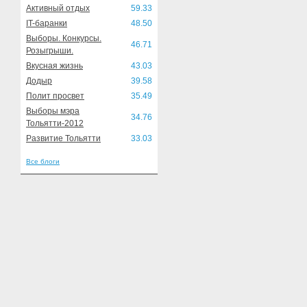
Активный отдых
59.33
IT-баранки
48.50
Выборы. Конкурсы.
46.71
Розыгрыши.
Вкусная жизнь
43.03
Додыр
39.58
Полит просвет
35.49
Выборы мэра
34.76
Тольятти-2012
Развитие Тольятти
33.03
Все блоги