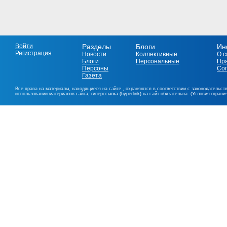
Войти
Разделы
Блоги
Ин
Регистрация
Новости
Коллективные
О с
Блоги
Персональные
Пр
Персоны
Со
Газета
Все права на материалы, находящиеся на сайте , охраняются в соответствии с законодательст
использовании материалов сайта, гиперссылка (hyperlink) на сайт обязательна. (Условия огран