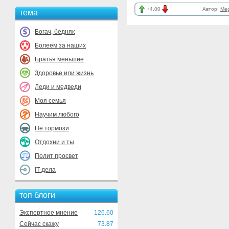
+4.00
Автор:
Me
тема
Богач, бедняк
Болеем за наших
Братья меньшие
Здоровье или жизнь
Леди и медведи
Моя семья
Научим любого
Не тормози
Отдохни и ты
Полит просвет
IT-дела
топ блоги
Экспертное мнение
126.60
Сейчас скажу
73.87