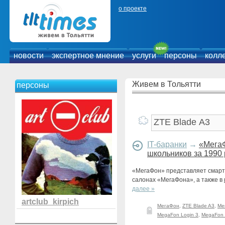
о проекте
новости
экспертное мнение
услуги
персоны
колл
Живем в Тольятти
персоны
IT-баранки
→
«МегаФ
школьников за 1990
«МегаФон» представляет смартф
салонах «МегаФона», а также в
далее »
artclub_kirpich
МегаФон
,
ZTE Blade A3
,
Ме
MegaFon Login 3
,
MegaFon 