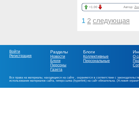
+1.00
Автор:
Zo
1
2
следующая
Войти
Разделы
Блоги
Ин
Регистрация
Новости
Коллективные
О с
Блоги
Персональные
Пр
Персоны
Со
Газета
Все права на материалы, находящиеся на сайте , охраняются в соответствии с законодательст
использовании материалов сайта, гиперссылка (hyperlink) на сайт обязательна. (Условия огран