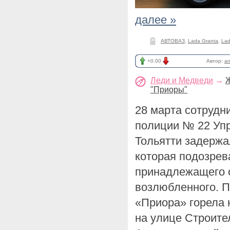
далее »
АВТОВАЗ
,
Lada Granta
,
Lad
+0.00
Автор:
an
Леди и Медведи
→
Ж
"Приоры"
28 марта сотрудн
полиции № 22 Упр
Тольятти задержа
которая подозрев
принадлежащего о
возлюбленного. П
«Приора» горела 
на улице Строите