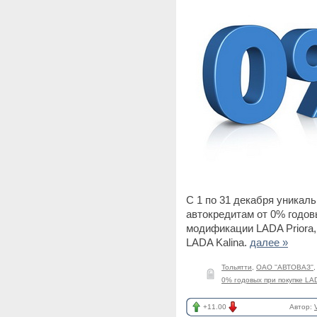
C 1 по 31 декабря уникал
автокредитам от 0% годов
модификации LADA Priora,
LADA Kalina.
далее »
Тольятти
,
ОАО ''АВТОВАЗ''
0% годовых при покупке LA
+11.00
Автор: