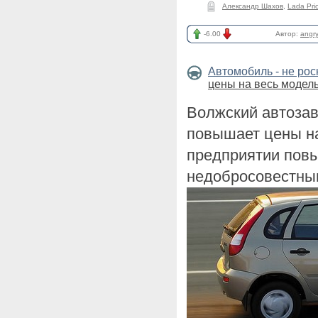
Александр Шахов
,
Lada Pri
-6.00
Автор:
angr
Автомобиль - не ро
цены на весь модел
Волжский автозав
повышает цены н
предприятии пов
недобросовестны