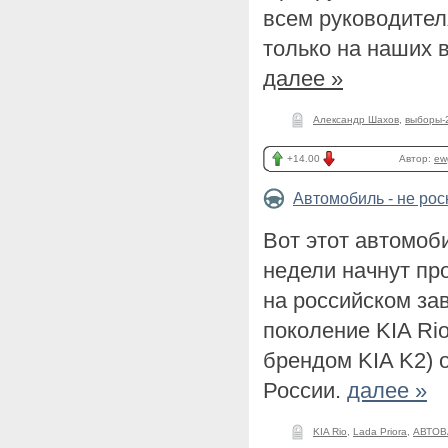
всем руководител
только на наших 
далее »
Александр Шахов
,
выборы-
+14.00
Автор:
ew
Автомобиль - не ро
Вот этот автомоби
недели начнут пр
на российском за
поколение KIA Rio
брендом KIA K2) 
России.
далее »
KIA Rio
,
Lada Priora
,
АВТОВ