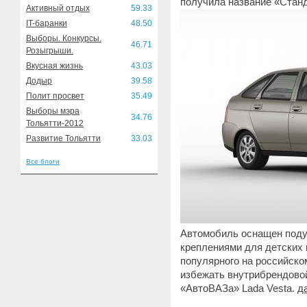
получила название «Станд
Активный отдых
59.33
IT-баранки
48.50
Выборы. Конкурсы.
46.71
Розыгрыши.
Вкусная жизнь
43.03
Додыр
39.58
Полит просвет
35.49
Выборы мэра
34.76
Тольятти-2012
Развитие Тольятти
33.03
Все блоги
Автомобиль оснащен поду
креплениями для детских 
популярного на российско
избежать внутрибрендово
«АвтоВАЗа» Lada Vesta.
д