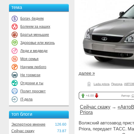
тема
Богач, бедняк
Болеем за наших
Братья меньшие
Здоровье или жизнь
Леди и медведи
Моя семья
Научим любого
далее »
Не тормози
Отдохни и ты
Lada priora
,
Приора
,
АВТОВ
Полит просвет
+4.00
Автор:
C
IT-дела
Сейчас скажу
→
«АвтоВ
Priora
топ блоги
Волжский автозавод прис
Экспертное мнение
126.60
Priora, передает ТАСС. 
Сейчас скажу
73.87