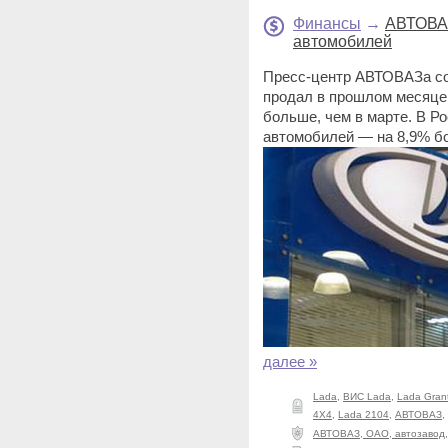
Финансы
→
АВТОВАЗ
автомобилей
Пресс-центр АВТОВАЗа со
продал в прошлом месяце 
больше, чем в марте. В Р
автомобилей — на 8,9% бо
далее »
Lada
,
ВИС Lada
,
Lada Gran
4X4
,
Lada 2104
,
АВТОВАЗ
,
АВТОВАЗ, ОАО, автозавод