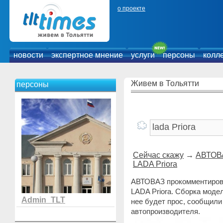
о проекте
новости
экспертное мнение
услуги
персоны
колл
Живем в Тольятти
персоны
Сейчас скажу
→
АВТОВА
LADA Priora
АВТОВАЗ прокомментирова
LADA Priora. Сборка модел
Admin_TLT
нее будет прос, сообщили
автопроизводителя.