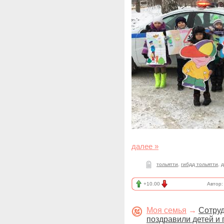
далее »
тольятти
,
гибдд тольятти
,
д
+10.00
Автор
Моя семья
→
Сотруд
поздравили детей и