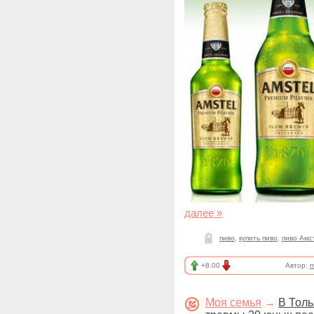
далее »
пиво
,
купить пиво
,
пиво Амс
+8.00
Автор:
m
Моя семья
→
В Толь