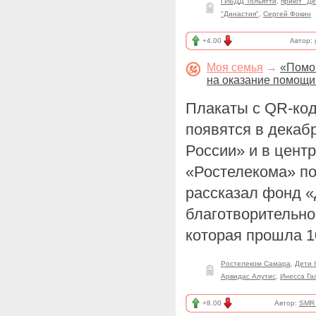
ГИБДД Тольятти
,
приют "Д
"Династия"
,
Сергей Фокин
+4.00
Автор:
Моя семья
→
«Помог
на оказание помощи
Плакаты с QR-код
появятся в декаб
России» и в цент
«Ростелекома» по
рассказал фонд «
благотворительно
которая прошла 1
Ростелеком Самара
,
Дети 
Арвидас Алутис
,
Инесса Га
+8.00
Автор:
SMR_