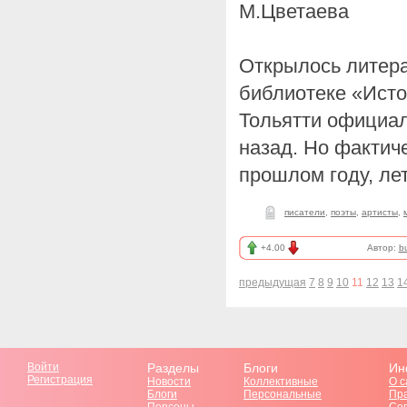
М.Цветаева
Открылось литера
библиотеке «Исто
Тольятти официал
назад. Но фактич
прошлом году, ле
писатели
,
поэты
,
артисты
,
+4.00
Автор:
b
предыдущая
7
8
9
10
11
12
13
1
Войти
Разделы
Блоги
Ин
Регистрация
Новости
Коллективные
О с
Блоги
Персональные
Пр