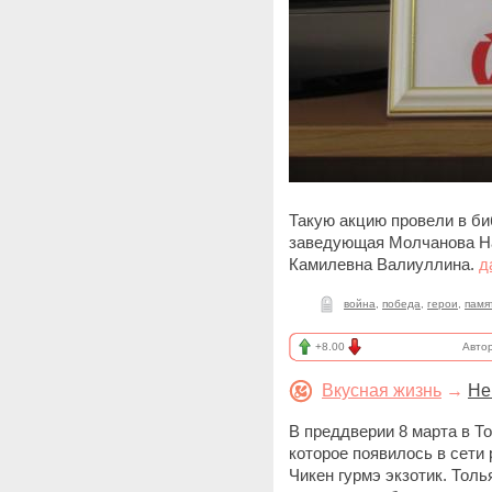
Такую акцию провели в би
заведующая Молчанова На
Камилевна Валиуллина.
д
война
,
победа
,
герои
,
памя
+8.00
Авто
Вкусная жизнь
→
Не
В преддверии 8 марта в Т
которое появилось в сет
Чикен гурмэ экзотик. Тол