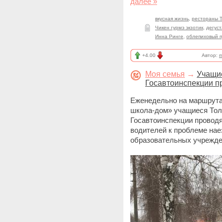
далее »
вкусная жизнь
,
рестораны Т
Чикен гурмэ экзотик
,
дегуст
Инна Ринге
,
облепиховый 
+4.00
Автор:
m
Моя семья
→
Учащие
Госавтоинспекции п
Еженедельно на маршрута
школа-дом» учащиеся Тол
Госавтоинспекции проводя
водителей к проблеме нае
образовательных учрежде