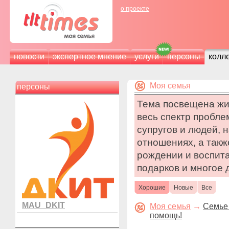
о проекте
новости
экспертное мнение
услуги
персоны
колл
Моя семья
персоны
Тема посвещена жиз
весь спектр пробл
супругов и людей,
отношениях, а такж
рождении и воспита
подарков и многое 
Хорошие
Новые
Все
MAU_DKIT
Моя семья
→
Семье
помощь!