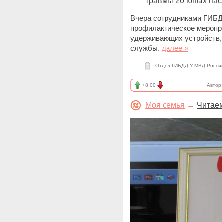
травмы 20 юных па
Вчера сотрудниками ГИБД
профилактическое меропр
удерживающих устройств, 
службы.
далее »
Отдел ГИБДД У МВД России 
+8.00
Автор
Моя семья
→
Читаем