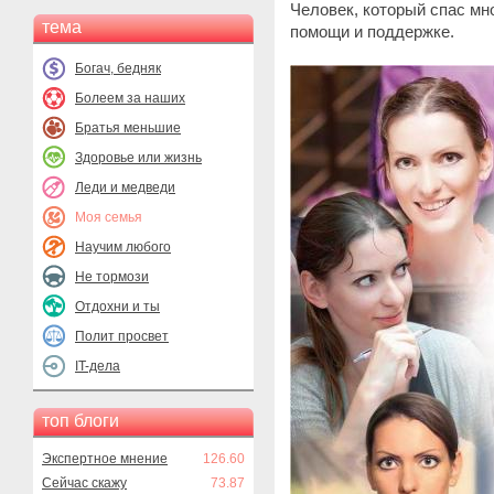
Человек, который спас мн
тема
помощи и поддержке.
Богач, бедняк
Болеем за наших
Братья меньшие
Здоровье или жизнь
Леди и медведи
Моя семья
Научим любого
Не тормози
Отдохни и ты
Полит просвет
IT-дела
топ блоги
Экспертное мнение
126.60
Сейчас скажу
73.87