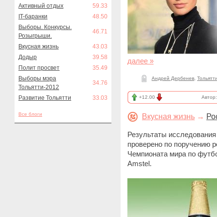
Активный отдых
59.33
IT-баранки
48.50
Выборы. Конкурсы.
46.71
Розыгрыши.
Вкусная жизнь
43.03
Додыр
39.58
далее »
Полит просвет
35.49
Выборы мэра
Андрей Дербенев
,
Тольятт
34.76
Тольятти-2012
Развитие Тольятти
33.03
+12.00
Автор
Все блоги
Вкусная жизнь
→
Ро
Результаты исследования
проверено по поручению р
Чемпионата мира по футбо
Amstel.