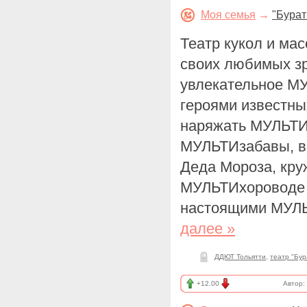
Моя семья
→
"Бура
Театр кукол и ма
своих любимых зр
увлекательное М
героями известны
наряжать МУЛЬТИ
МУЛЬТИзабавы, в
Деда Мороза, кру
МУЛЬТИхороводе 
настоящими МУЛЬ
далее »
ДДЮТ Тольятти
,
театр "Бур
+12.00
Автор: