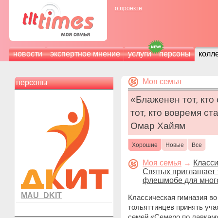
о проекте
новости
экспертное мнение
услуги
персоны
колл
Моя семья
персоны
«Блаженен тот, кто
тот, кто вовремя ст
Омар Хайям
Хорошие
Новые
Все
Моя семья
→
Класси
Святых приглашает 
флешмобе для мног
MAU_DKIT
Классическая гимназия во
тольяттинцев принять уч
семей «Семеро по лавкам