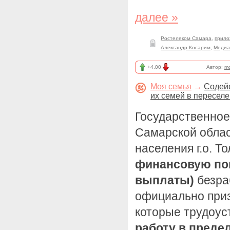
далее »
Ростелеком Самара
,
прило
Александр Косарим
,
Медиа
+4.00
Автор:
mo
Моя семья
→
Содей
их семей в пересел
Государственное
Самарской облас
населения г.о. Т
финансовую по
выплаты)
безра
официально при
которые трудоу
работу в преде