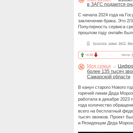
в ЗАГС подаются он
С начала 2024 года на Гос
заключении брака. Это 2/3
Популярность сервиса сре
прошлом году онлайн был
Госуслуги
,
семья
,
ЗАГС
,
Ми
+4.00
Автор:
Моя семья
→
Цифро
более 135 тысяч звон
Самарской области
В канун старого Нового го
горячей линии Деда Мороз
работала в декабре 2023 
года количество обращени
всего на бесплатный фед
тысяч звонков. Проект бы
и Резиденции Деда Мороза