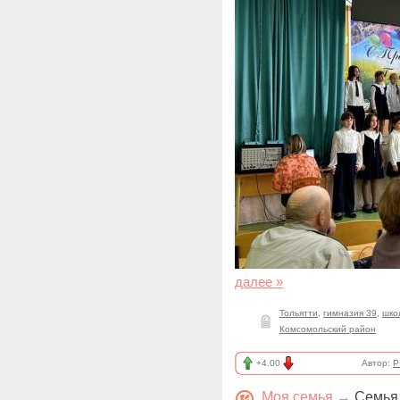
далее »
Тольятти
,
гимназия 39
,
шко
Комсомольский район
+4.00
Автор:
P
Моя семья
→
Семья,