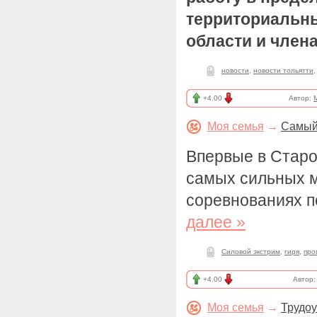
территориальн
области и члена
новости
,
новости тольятти
+4.00
Автор:
Моя семья
→
Самый
Впервые в Старо
самых сильных 
соревнованиях п
далее »
Силовой экстрим
,
гиря
,
про
+4.00
Автор
Моя семья
→
Трудоу