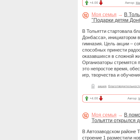
+4.00
Автор:
kl
Моя семья
→
В Толь
"Подарки детям Дон
В Тольятти стартовала бл
Донбасса», инициатором 
гимназия. Цель акции – с
способных принести радос
оказавшихся в сложной жи
Организаторы стремятся п
это непростое время, об
игр, творчества и обучени
акция
,
благотворительност
+4.00
Автор:
k
Моя семья
→
В помо
Тольятти открылся д
В Автозаводском районе Т
строение 1 разместили но