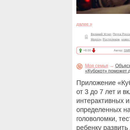
далее »
Великий Устюг
,
Почта Росс
Морозу
,
Ростелеком
,
новос
+8.00
Автор:
SMR
Моя семья
→
Объясн
«Кубокот» поможет д
Приложение «Куб
от 3 до 7 лет и 
интерактивных и
определенных на
головоломки, тес
ребенку развить 