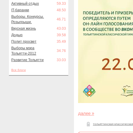
Активный отдых
59.33
IT-баранки
48.50
Выборы. Конкурсы.
46.71
Розыгрыши.
Вкусная жизнь
43.03
Додыр
39.58
Полит просвет
35.49
Выборы мэра
34.76
Тольятти-2012
Развитие Тольятти
33.03
Все блоги
далее »
тольяттинская классическа