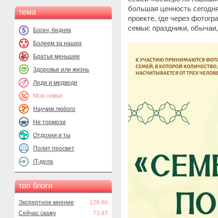
большая ценность сегодня
тема
проекте, где через фотог
семьи: праздники, обычаи
Богач, бедняк
Болеем за наших
Братья меньшие
Здоровье или жизнь
Леди и медведи
Моя семья
Научим любого
Не тормози
Отдохни и ты
Полит просвет
IT-дела
топ блоги
Экспертное мнение
126.60
Сейчас скажу
73.87