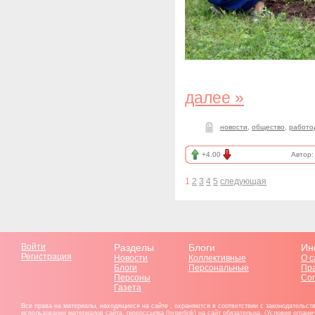
далее »
новости
,
общество
,
работо
+4.00
Автор
1
2
3
4
5
следующая
Войти
Разделы
Блоги
Ин
Регистрация
Новости
Коллективные
О с
Блоги
Персональные
Пр
Персоны
Со
Газета
Все права на материалы, находящиеся на сайте , охраняются в соответствии с законодательст
использовании материалов сайта, гиперссылка (hyperlink) на сайт обязательна. (Условия огран