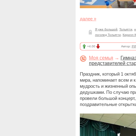
далее »
Я уже большой
,
Тольятти
,
н
логопед Тольятти
,
Кирилл 
+4.00
Автор:
PI
Моя семья
→
Гимна
представителей ста
Праздник, который 1 октя
мира, напоминает всем и к
мудрость и жизненный оп
дедушками. По случаю пра
провели большой концерт, 
поздравительные открытки