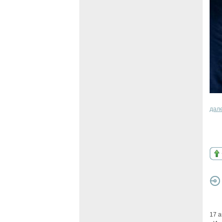
дал
17 а