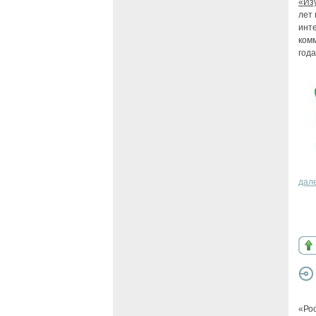
«Из
лет
инт
ком
год
дал
«Ро