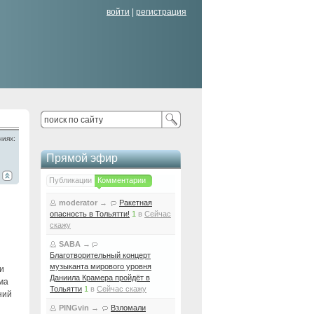
войти
|
регистрация
ниях:
Прямой эфир
Публикации
Комментарии
moderator
→
Ракетная
опасность в Тольятти!
1
в
Сейчас
скажу
SABA
→
Благотворительный концерт
музыканта мирового уровня
и
Даниила Крамера пройдёт в
ма
Тольятти
1
в
Сейчас скажу
ний
PINGvin
→
Взломали