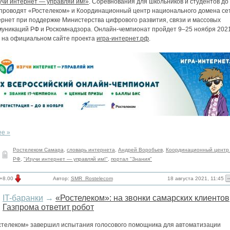
учи интернет — управляй им!»
. Соревнования для школьников и студентов до
 проводят «Ростелеком» и Координационный центр национального домена се
ернет при поддержке Министерства цифрового развития, связи и массовых
муникаций РФ и Роскомнадзора. Онлайн-чемпионат пройдет 9–25 ноября 202
а на официальном сайте проекта
игра-интернет.рф
.
ее »
Ростелеком Самара
,
словарь интернета
,
Андрей Воробьев
,
Координационный центр
РФ
,
"Изучи интернет — управляй им!"
,
портал "Знания"
18 августа 2021, 11:45
+8.00
Автор:
SMR_Rostelecom
IT-баранки
→
«Ростелеком»: на звонки самарских клиентов
Газпрома ответит робот
стелеком» завершил испытания голосового помощника для автоматизации