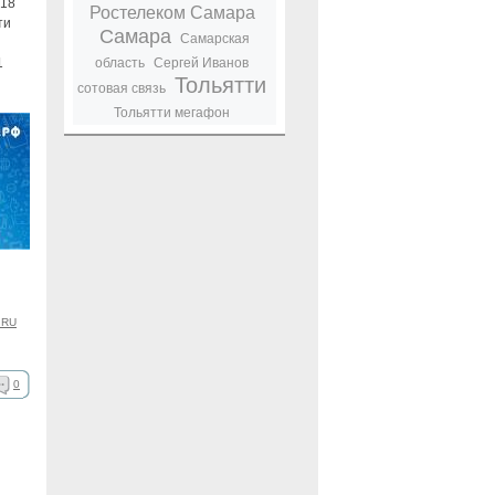
 18
Ростелеком Самара
ти
Самара
Самарская
1
область
Сергей Иванов
Тольятти
сотовая связь
Тольятти мегафон
 RU
0