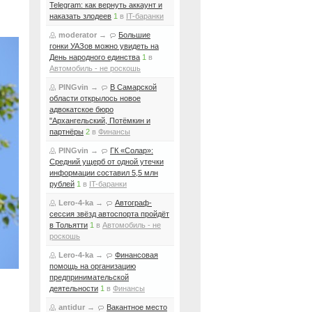
Telegram: как вернуть аккаунт и
наказать злодеев
1
в
IT-баранки
moderator
→
Большие
гонки УАЗов можно увидеть на
День народного единства
1
в
Автомобиль - не роскошь
PINGvin
→
В Самарской
области открылось новое
адвокатское бюро
"Архангельский, Потёмкин и
партнёры
2
в
Финансы
PINGvin
→
ГК «Солар»:
Средний ущерб от одной утечки
информации составил 5,5 млн
рублей
1
в
IT-баранки
Lero-4-ka
→
Автограф-
сессия звёзд автоспорта пройдёт
в Тольятти
1
в
Автомобиль - не
роскошь
Lero-4-ka
→
Финансовая
помощь на организацию
предпринимательской
деятельности
1
в
Финансы
antidur
→
Вакантное место