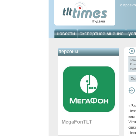
о проект
новости
экспертное мнение
усл
персоны
Тем
Ком
тел
Хо
«Ро
Ниж
комп
MegaFonTLT
Vitr
связ
Нов