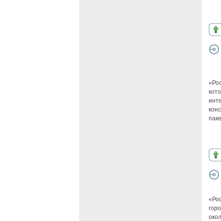
«Ро
кот
инт
кон
паке
«Ро
гор
окол