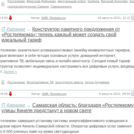
Ростелеком
,
Вячеслав Добрынин
,
виртуальный робот
,
Газпром
,
Виталий Коротких
,
Га
газораспределение Самара
,
Самараэнерго
16 августа 2021, 12:11
+4.00
Автор:
SMR_Rostelecom
IT-баранки
→
Конструктор пакетного предложения от
«Ростелекома»: теперь каждый может создать свой
идеальный тариф
стелеком» значительно усовершенствовал линейку конвергентных тарифов,
орые включают в себя четыре основные услуги: домашний интернет,
ерактивное ТВ, мобильную связь и онлайн-кинотеатр. Сегодня новый тариф-
структор позволяет индивидуально настраивать все цифровые услуги, входящ
т.
далее »
Ростелеком
,
Интерактивное ТВ
,
конструктор пакета
,
Антон Годовиков
6 августа 2021, 09:52
+8.00
Автор:
SMR_Rostelecom
IT-баранки
→
Самарская область: благодаря «Ростелекому
улицы Кинеля предстанут в новом свете
стелеком» завершил установку системы энергоэффективного освещения в
одском округе Кинель Самарской области. Оператор цифровых услуг заменил
о 6 000 уличных ламп на яркие светодиодные.