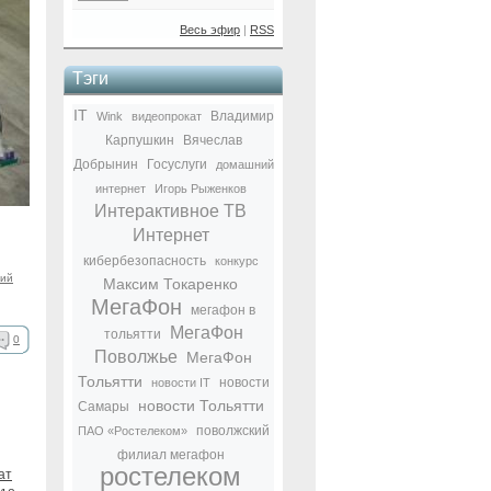
Весь эфир
|
RSS
Тэги
IT
Владимир
Wink
видеопрокат
Карпушкин
Вячеслав
Добрынин
Госуслуги
домашний
интернет
Игорь Рыженков
Интерактивное ТВ
Интернет
кибербезопасность
конкурс
ий
Максим Токаренко
МегаФон
мегафон в
МегаФон
тольятти
0
Поволжье
МегаФон
Тольятти
новости
новости IT
новости Тольятти
Самары
поволжский
ПАО «Ростелеком»
филиал мегафон
ростелеком
ат