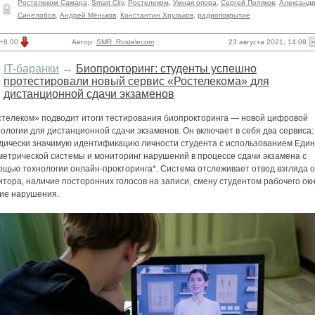
Ростелеком Самара
,
Smart City
,
Ростелеком
,
Умная опора
,
Сергей Поляков
,
Александ
Синелобов
,
Андрей Меньков
,
Константин Хрульков
,
радиопокрытие
23 августа 2021, 14:08
+8.00
Автор:
SMR_Rostelecom
IT-баранки
→
Биопрокторинг: студенты успешно
протестировали новый сервис «Ростелекома» для
дистанционной сдачи экзаменов
стелеком» подводит итоги тестирования биопрокторинга — новой цифровой
ологии для дистанционной сдачи экзаменов. Он включает в себя два сервиса:
дически значимую идентификацию личности студента с использованием Еди
метрической системы и мониторинг нарушений в процессе сдачи экзамена с
ощью технологии онлайн-прокторинга*. Система отслеживает отвод взгляда о
тора, наличие посторонних голосов на записи, смену студентом рабочего окн
гие нарушения.