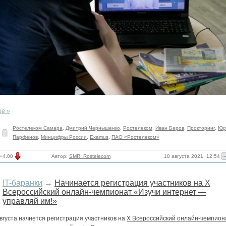
ее »
Ростелеком Самара
,
Дмитрий Чернышенко
,
Ростелеком
,
Иван Беров
,
Прокторинг
,
Юр
Парфенов
,
Минцифры России
,
Examus
,
ПАО «Ростелеком»
18 августа 2021, 12:54
+4.00
Автор:
SMR_Rostelecom
IT-баранки
→
Начинается регистрация участников на X
Всероссийский онлайн-чемпионат «Изучи интернет —
управляй им!»
вгуста начнется регистрация участников на
X Всероссийский онлайн-чемпион