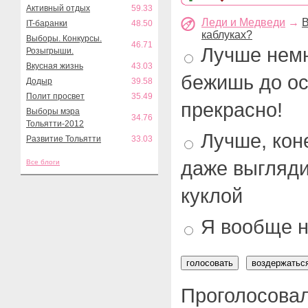
Активный отдых
59.33
Леди и Медведи
→
В
IT-баранки
48.50
каблуках?
Выборы. Конкурсы.
46.71
Лучше немн
Розыгрыши.
Вкусная жизнь
43.03
бежишь до ос
Додыр
39.58
Полит просвет
35.49
прекрасно!
Выборы мэра
34.76
Тольятти-2012
Лучше, коне
Развитие Тольятти
33.03
даже выгляди
Все блоги
куклой
Я вообще 
Проголосовал