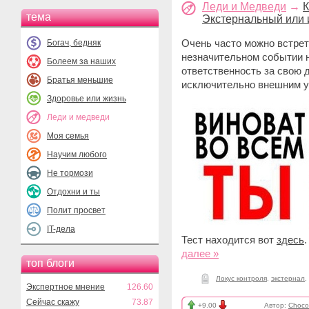
Леди и Медведи
→
К
тема
Экстернальный или
Очень часто можно встре
Богач, бедняк
незначительном событии н
Болеем за наших
ответственность за свою 
Братья меньшие
исключительно внешним у
Здоровье или жизнь
Леди и медведи
Моя семья
Научим любого
Не тормози
Отдохни и ты
Полит просвет
IT-дела
Тест находится вот
здесь
.
далее »
топ блоги
Локус контроля
,
экстернал
,
Экспертное мнение
126.60
Сейчас скажу
73.87
+9.00
Автор:
Choco