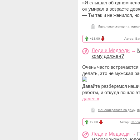
«Я слышал об одном челов
он умирал в возрасте девян
— Ты так и не женился, но
Идеальная женщина
,
идеа
+13.00
Автор:
Bag
Леди и Медведи
→
М
кому должен?
Очень часто встречаются 
делать, это не мужская ра
Давайте разберемся наши
работы, и откуда пошло э
далее »
Женская работа по дому
,
м
+9.00
Автор:
Choco
Леди и Медведи
→
Г
малознакомого чело