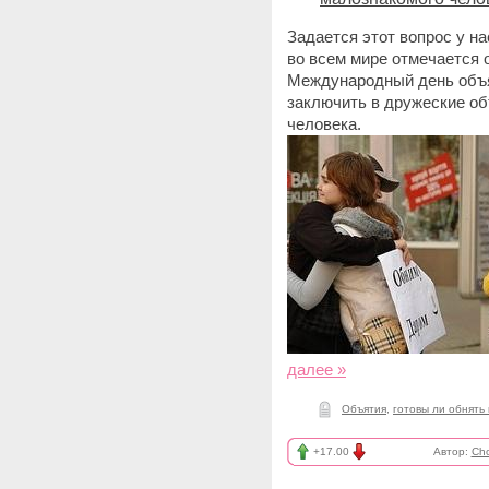
Задается этот вопрос у нас
во всем мире отмечается
Международный день объя
заключить в дружеские об
человека.
далее »
Объятия
,
готовы ли обнять
+17.00
Автор:
Cho