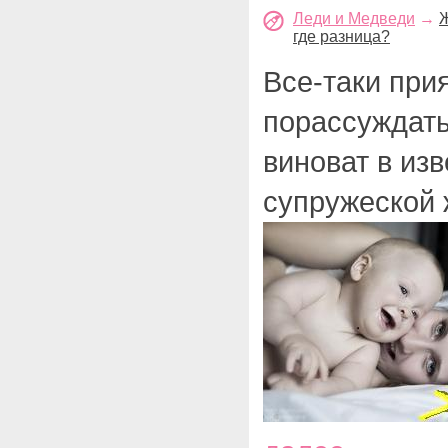
Леди и Медведи
→
Ж
где разница?
Все-таки при
порассуждать,
виноват в из
супружеской 