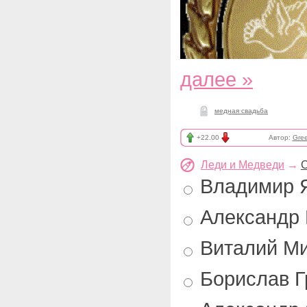
далее »
медная свадьба
+22.00
Автор:
Gre
Леди и Медведи
→
С
Владимир 
Александр 
Виталий Ми
Борислав Г