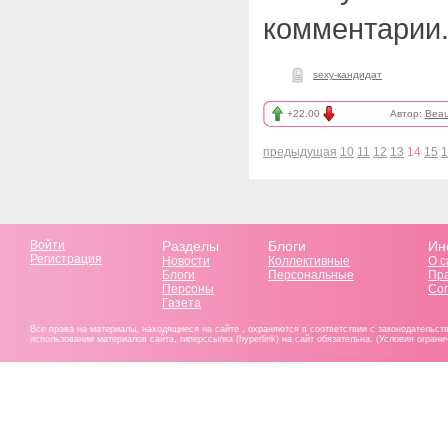
комментарии
sexy-кандидат
+22.00
Автор:
Beau
предыдущая
10
11
12
13
14
15
1
Войти
Разделы
Блоги
Ин
Регистрация
Новости
Коллективные
О с
Блоги
Персональные
Пр
Персоны
Со
Газета
Все права на материалы, находящиеся на сайте , охраняются в соответствии с законодательст
использовании материалов сайта, гиперссылка (hyperlink) на сайт обязательна. (Условия огран