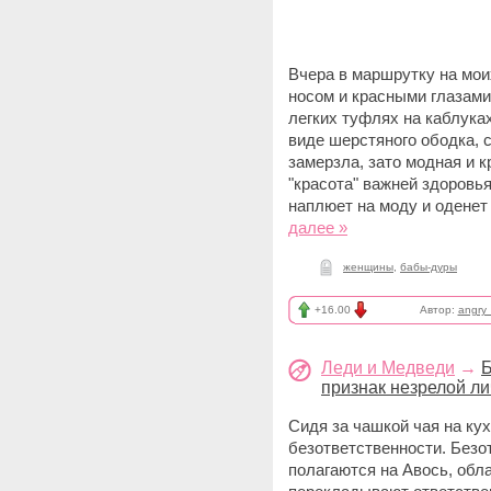
Вчера в маршрутку на мои
носом и красными глазами.
легких туфлях на каблуках
виде шерстяного ободка, 
замерзла, зато модная и 
"красота" важней здоровья
наплюет на моду и оденет 
далее »
женщины
,
бабы-дуры
+16.00
Автор:
angry
Леди и Медведи
→
Б
признак незрелой л
Сидя за чашкой чая на ку
безответственности. Безо
полагаются на Авось, обл