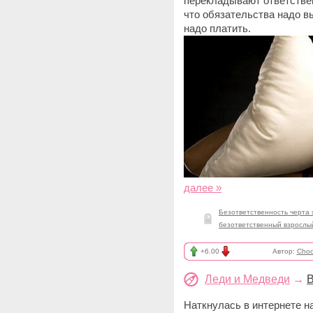
перекладывают ответствен
что обязательства надо в
надо платить.
далее »
Безответственность черта 
безответственный взрослы
+6.00
Автор:
Choc
Леди и Медведи
→
В
Наткнулась в интернете на