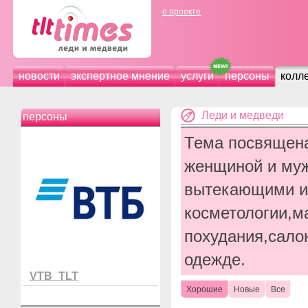
о проекте
новости
экспертное мнение
услуги
персоны
колл
Леди и медведи
персоны
Тема посвящен
женщиной и муж
вытекающими из
косметологии,м
похудания,сало
одежде.
VTB_TLT
Хорошие
Новые
Все