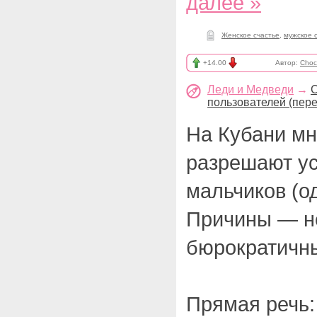
далее »
Женское счастье
,
мужское 
+14.00
Автор:
Choc
Леди и Медведи
→
С
пользователей (пере
На Кубани мн
разрешают ус
мальчиков (о
Причины — н
бюрократичн
Прямая речь