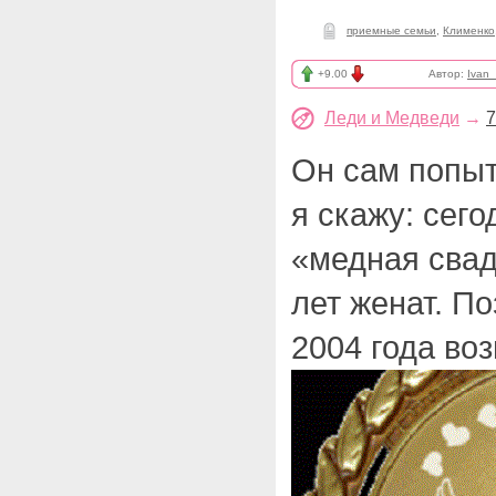
приемные семьи
,
Клименко
+9.00
Автор:
Ivan_
Леди и Медведи
→
7
Он сам попыт
я скажу: сего
«медная свад
лет женат. П
2004 года во