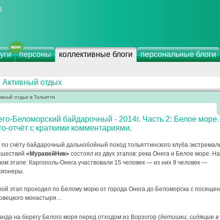
е
уги
персоны
коллективные блоги
персональные блоги
Активный отдых
ивный отдых в Тольятти
го-Беломорский байдарочный - 2014г. Часть 2: Белое море.
о-отчёт с краткими комментариями.
й по счёту байдарочный дальнобойный поход тольяттинского клуба экстремал
ешествий
«МуравейНик»
состоял из двух этапов: река Онега и Белое море. На
ом этапе: Каргополь-Онега участвовали 15 человек — из них 9 человек —
сионеры.
рой этап проходил по Белому морю от города Онега до Беломорска с посеще
овецкого монастыря…
анда на берегу Белого моря перед отходом из Ворзогор
(детишки, сидящие в