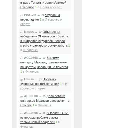
в думе Тольятти занял Алексей
Степанов
1
в
Полит просвет
PINGvin
→
Чудеса на
перекладине
1
в
И коротко о
спорте
klauss
→
Объявлены
победители XI конкурса «Вместе
в цифровое будущее». Второе
место у самарского журналиста
1
в
IT-баранки
ACC0508
→
Беглому
олигарху Махлаю, признанному
банкротом, кассация не помогла
1
в
Финансы
klauss
→
Прорыв к
здоровью по-тольяттински
1
в
И
коротко о спорте
ACC0508
→
Дело беглых
олигархов Махлаев рассмотрят в
Самаре
1
в
Финансы
ACC0508
→
Вывести ТОАЗ
из вороха проблем сможет
только новый владелец
1
в
Финансы