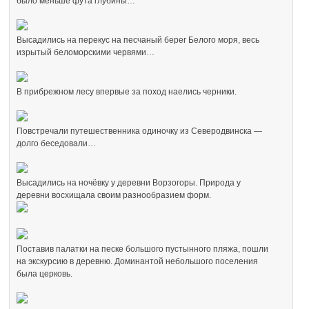
было меньше фута глубины…
Высадились на перекус на песчаный берег Белого моря, весь
изрытый беломорскими червями…
В прибрежном лесу впервые за поход наелись черники.
Повстречали путешественника одиночку из Северодвинска —
долго беседовали…
Высадились на ночёвку у деревни Ворзогоры. Природа у
деревни восхищала своим разнообразием форм.
Поставив палатки на песке большого пустынного пляжа, пошли
на экскурсию в деревню. Доминантой небольшого поселения
была церковь.