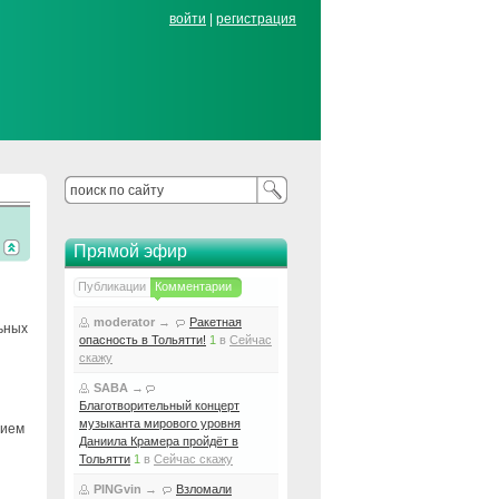
войти
|
регистрация
Прямой эфир
Публикации
Комментарии
moderator
→
Ракетная
ьных
опасность в Тольятти!
1
в
Сейчас
скажу
SABA
→
Благотворительный концерт
музыканта мирового уровня
нием
Даниила Крамера пройдёт в
Тольятти
1
в
Сейчас скажу
PINGvin
→
Взломали