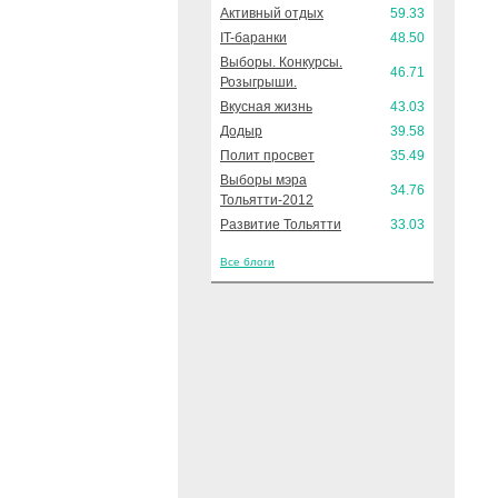
Активный отдых
59.33
IT-баранки
48.50
Выборы. Конкурсы.
46.71
Розыгрыши.
Вкусная жизнь
43.03
Додыр
39.58
Полит просвет
35.49
Выборы мэра
34.76
Тольятти-2012
Развитие Тольятти
33.03
Все блоги