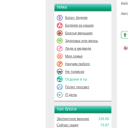
бай
тема
Авт
Богач, бедняк
Болеем за наших
Братья меньшие
Здоровье или жизнь
Леди и медведи
Моя семья
Научим любого
Не тормози
Отдохни и ты
Полит просвет
IT-дела
топ блоги
Экспертное мнение
126.60
Сейчас скажу
73.87