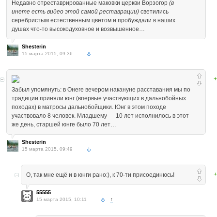
Недавно отреставрированные маковки церкви Ворзогор
(в
инете есть видео этой самой реставрации)
светились
серебристым естественным цветом и пробуждали в наших
душах что-то высокодуховное и возвышенное…
Shesterin
15 марта 2015, 09:36
+
Забыл упомянуть: в Онеге вечером накануне расставания мы по
традиции приняли юнг (впервые участвующих в дальнобойных
походах) в матросы дальнобойщики. Юнг в этом походе
участвовало 8 человек. Младшему — 10 лет исполнилось в этот
же день, старшей юнге было 70 лет…
Shesterin
15 марта 2015, 09:49
+
О, так мне ещё и в юнги рано:), к 70-ти присоединюсь!
55555
15 марта 2015, 10:11
↑