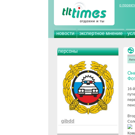
о проект
новости
экспертное мнение
усл
персоны
Акт
Оне
Фот
16-
пут
перв
пен
Вто
gibdd
Сол
Ком