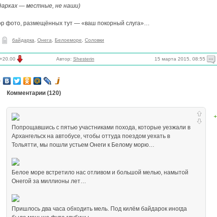
дарках — местные, не наши)
ор фото, размещённых тут — «ваш покорный слуга»…
байдарка
,
Онега
,
Белоеморе
,
Соловки
15 марта 2015, 08:55
+20.00
Автор:
Shesterin
Комментарии (
120
)
+
Попрощавшись с пятью участниками похода, которые уезжали в
Архангельск на автобусе, чтобы оттуда поездом уехать в
Тольятти, мы пошли устьем Онеги к Белому морю…
Белое море встретило нас отливом и большой мелью, намытой
Онегой за миллионы лет…
Пришлось два часа обходить мель. Под килём байдарок иногда