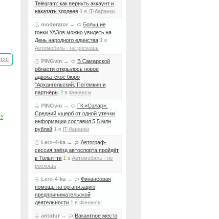
Telegram: как вернуть аккаунт и
наказать злодеев
1
в
IT-баранки
moderator
→
Большие
гонки УАЗов можно увидеть на
День народного единства
1
в
Автомобиль - не роскошь
120
PINGvin
→
В Самарской
области открылось новое
адвокатское бюро
"Архангельский, Потёмкин и
партнёры
2
в
Финансы
PINGvin
→
ГК «Солар»:
Средний ущерб от одной утечки
2
информации составил 5,5 млн
рублей
1
в
IT-баранки
Lero-4-ka
→
Автограф-
сессия звёзд автоспорта пройдёт
в Тольятти
1
в
Автомобиль - не
роскошь
Lero-4-ka
→
Финансовая
помощь на организацию
предпринимательской
деятельности
1
в
Финансы
antidur
→
Вакантное место