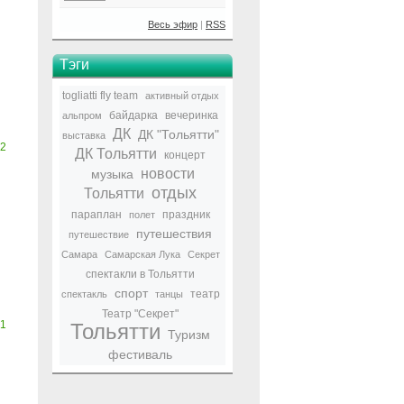
Весь эфир
|
RSS
Тэги
togliatti fly team
активный отдых
байдарка
вечеринка
альпром
ДК
ДК "Тольятти"
выставка
2
ДК Тольятти
концерт
новости
музыка
отдых
Тольятти
параплан
праздник
полет
путешествия
путешествие
Самара
Самарская Лука
Секрет
спектакли в Тольятти
спорт
театр
спектакль
танцы
Театр "Секрет"
1
Тольятти
Туризм
фестиваль