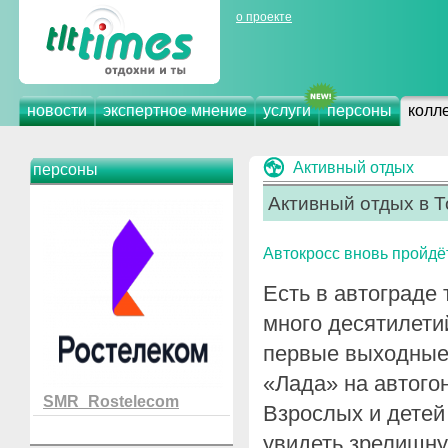
о проекте
новости
экспертное мнение
услуги
персоны
колл
Активный отдых
персоны
Активный отдых в Т
Автокросс вновь пройдё
Есть в автограде
много десятилети
первые выходные
«Лада» на автогон
SMR_Rostelecom
Взрослых и детей
увидеть зрелищну