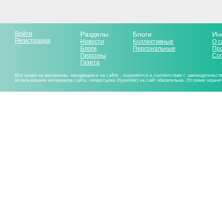
Войти
Разделы
Блоги
Ин
Регистрация
Новости
Коллективные
О с
Блоги
Персональные
Пр
Персоны
Со
Газета
Все права на материалы, находящиеся на сайте , охраняются в соответствии с законодательст
использовании материалов сайта, гиперссылка (hyperlink) на сайт обязательна. (Условия огран