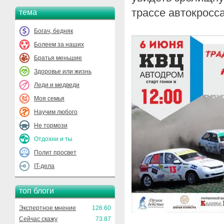
трассе автокросса
тема
Богач, бедняк
Болеем за наших
Братья меньшие
Здоровье или жизнь
Леди и медведи
Моя семья
Научим любого
Не тормози
Отдохни и ты
Полит просвет
IT-дела
топ блоги
Экспертное мнение
126.60
Сейчас скажу
73.87