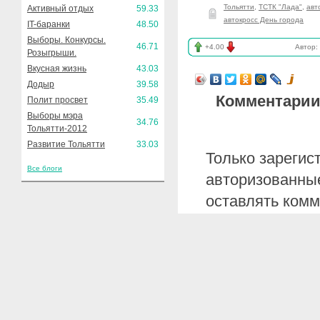
Тольятти
,
ТСТК "Лада"
,
авт
Активный отдых
59.33
автокросс День города
IT-баранки
48.50
Выборы. Конкурсы.
46.71
+4.00
Автор:
Розыгрыши.
Вкусная жизнь
43.03
Додыр
39.58
Комментарии
Полит просвет
35.49
Выборы мэра
34.76
Тольятти-2012
Развитие Тольятти
33.03
Только зарегис
Все блоги
авторизованные
оставлять комм