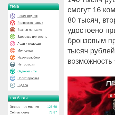
тема
смогут 16 ко
Богач, бедняк
80 тысяч, вто
Болеем за наших
удостоено при
Братья меньшие
Здоровье или жизнь
бронзовым пр
Леди и медведи
тысяч рублей
Моя семья
Научим любого
возможность 
Не тормози
Отдохни и ты
Полит просвет
IT-дела
топ блоги
Экспертное мнение
126.60
Сейчас скажу
73.87