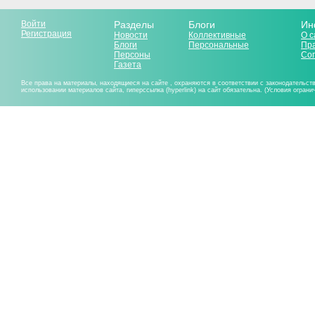
Войти
Разделы
Блоги
Ин
Регистрация
Новости
Коллективные
О с
Блоги
Персональные
Пр
Персоны
Со
Газета
Все права на материалы, находящиеся на сайте , охраняются в соответствии с законодательст
использовании материалов сайта, гиперссылка (hyperlink) на сайт обязательна. (Условия огран