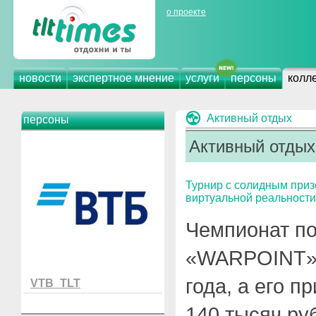
о проекте
новости
экспертное мнение
услуги
персоны
колл
Активный отдых
персоны
Активный отдых
Турнир с солидным при
виртуальной реальности
Чемпионат п
«WARPOINT» 
года, а его п
VTB_TLT
140 тысяч ру