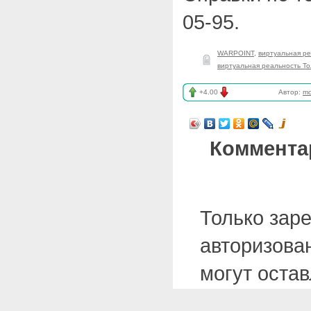
05-95.
WARPOINT
,
виртуальная р
виртуальная реальность То
+4.00
Автор:
mo
Коммента
Только зар
авторизова
могут оста