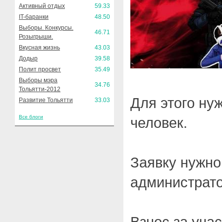
Активный отдых
59.33
IT-баранки
48.50
Выборы. Конкурсы.
46.71
Розыгрыши.
Вкусная жизнь
43.03
Додыр
39.58
Полит просвет
35.49
Выборы мэра
34.76
Тольятти-2012
Для этого ну
Развитие Тольятти
33.03
Все блоги
человек.
Заявку нужно
администрат
Взнос за уча