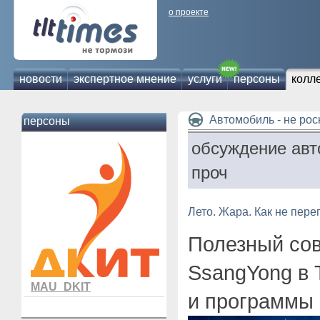
о проекте
новости
экспертное мнение
услуги
персоны
колл
Автомобиль - не ро
персоны
обсуждение авт
проч
Лето. Жара. Как не пере
Полезный сов
SsangYong в 
MAU_DKIT
и программы 