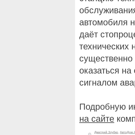
обслуживани
автомобиля 
даёт стопроц
технических 
существенно 
оказаться на
сигналом ава
Подробную и
на сайте
комп
Дмитрий Злубко
,
АвтоДом 