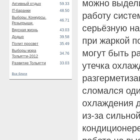
можно выдел
Активный отдых
59.33
IT-баранки
48.50
работу систе
Выборы. Конкурсы.
46.71
Розыгрыши.
серьёзную на
Вкусная жизнь
43.03
Додыр
39.58
при жаркой по
Полит просвет
35.49
могут быть р
Выборы мэра
34.76
Тольятти-2012
утечка охла
Развитие Тольятти
33.03
Все блоги
разгерметиза
сломался оди
охлаждения д
из-за сильно
кондиционере