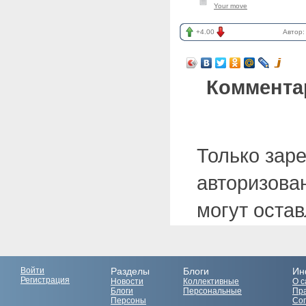
Your move
+4.00
Автор
Коммента
Только зар
авторизова
могут оста
Войти
Разделы
Блоги
Ин
Регистрация
Новости
Коллективные
О с
Блоги
Персональные
Пр
Персоны
Со