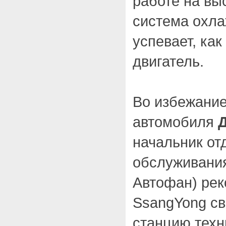
работе на вы
система охла
успевает, как
двигатель.
Во избежание
автомобиля
начальник от
обслуживани
Автофан) ре
SsangYong с
станцию техн