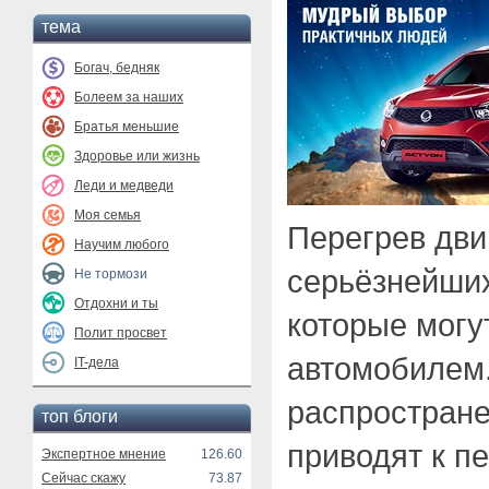
тема
Богач, бедняк
Болеем за наших
Братья меньшие
Здоровье или жизнь
Леди и медведи
Моя семья
Перегрев дви
Научим любого
серьёзнейших
Не тормози
Отдохни и ты
которые могу
Полит просвет
автомобилем
IT-дела
распростране
топ блоги
приводят к п
Экспертное мнение
126.60
Сейчас скажу
73.87