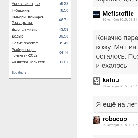
Активный отдых
59.33
IT-баранки
48.50
Mefistofile
Выборы. Конкурсы.
46.71
29 октября 2015, 08:34
Розыгрыши.
Вкусная жизнь
43.03
Конечно пере
Додыр
39.58
Полит просвет
35.49
кожу. Машин 
Выборы мэра
34.76
осталось. По
Тольятти-2012
Развитие Тольятти
33.03
и ехалось.
Все блоги
katuu
29 октября 2015, 09:57
Я ещё на лет
robocop
29 октября 2015, 10:02