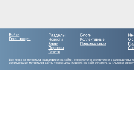
Войти
Разделы
Блоги
Ин
Регистрация
Новости
Коллективные
О с
Блоги
Персональные
Пр
Персоны
Со
Газета
Все права на материалы, находящиеся на сайте , охраняются в соответствии с законодательст
использовании материалов сайта, гиперссылка (hyperlink) на сайт обязательна. (Условия огран