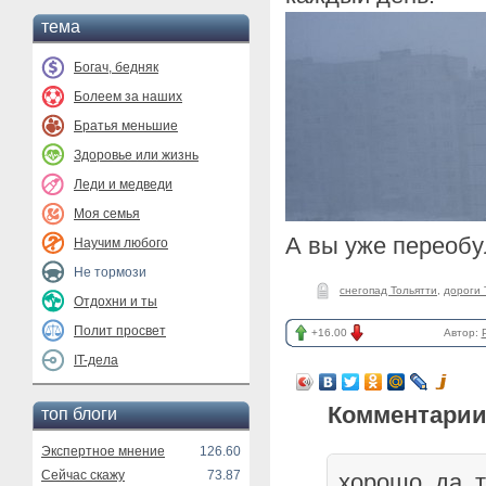
тема
Богач, бедняк
Болеем за наших
Братья меньшие
Здоровье или жизнь
Леди и медведи
Моя семья
А вы уже переобу
Научим любого
Не тормози
снегопад Тольятти
,
дороги 
Отдохни и ты
Полит просвет
+16.00
Автор:
IT-дела
Комментарии
топ блоги
Экспертное мнение
126.60
Сейчас скажу
73.87
хорошо, да, 