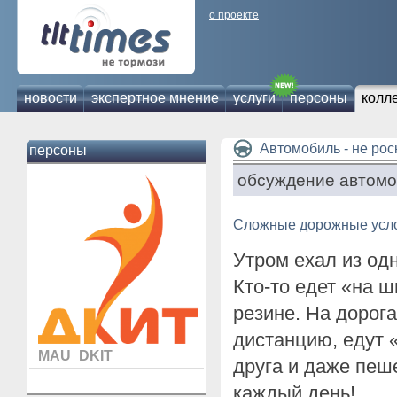
о проекте
новости
экспертное мнение
услуги
персоны
колл
Автомобиль - не ро
персоны
обсуждение автомо
Сложные дорожные услов
Утром ехал из одн
Кто-то едет «на ш
резине. На дорог
дистанцию, едут 
MAU_DKIT
друга и даже пеш
каждый день!