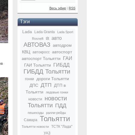
Весь эфир
|
RSS
Тэги
Lada
Lada Granta
Lada Sport
авто
tlt
Rosneft
АВТОВАЗ
автодром
КВЦ
автоспорт
автокросс
ГАИ
автоспорт Тольятти
ов
ГИБДД
ГАИ Тольятти
ГИБДД Тольятти
дороги Тольятти
гонки
ДТП
ДПС
ДТП в
Тольятти
ледовые гонки
новости
новости
Тольятти
ПДД
пешеходы
ралли-рейды
Тольятти
Самара
ТСТК "Лада"
Тольятти новости
УАЗ