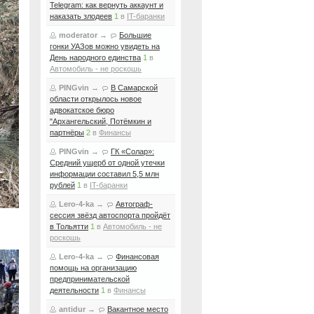
Telegram: как вернуть аккаунт и
наказать злодеев
1
в
IT-баранки
moderator
→
Большие
гонки УАЗов можно увидеть на
День народного единства
1
в
Автомобиль - не роскошь
PINGvin
→
В Самарской
области открылось новое
адвокатское бюро
"Архангельский, Потёмкин и
партнёры
2
в
Финансы
PINGvin
→
ГК «Солар»:
Средний ущерб от одной утечки
информации составил 5,5 млн
рублей
1
в
IT-баранки
Lero-4-ka
→
Автограф-
сессия звёзд автоспорта пройдёт
в Тольятти
1
в
Автомобиль - не
роскошь
Lero-4-ka
→
Финансовая
помощь на организацию
предпринимательской
деятельности
1
в
Финансы
antidur
→
Вакантное место