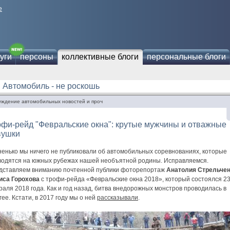
е
уги
персоны
коллективные блоги
персональные блоги
Автомобиль - не роскошь
уждение автомобильных новостей и проч
фи-рейд "Февральские окна": крутые мужчины и отважные
вушки
ненько мы ничего не публиковали об автомобильных соревнованиях, которые
водятся на южных рубежах нашей необъятной родины. Исправляемся.
дставляем вниманию почтенной публики фоторепортаж
Анатолия Стрельче
иса Горохова
с трофи-рейда «Февральские окна 2018», который состоялся 2
аля 2018 года. Как и год назад, битва внедорожных монстров проводилась в
ее. Кстати, в 2017 году мы о ней
рассказывали
.