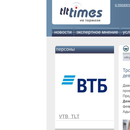
о проект
новости
экспертное мнение
усл
персоны
обс
Тро
де
Дав
про
Пре
Ден
февр
Адыг
VTB_TLT