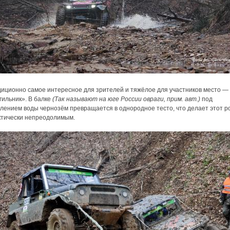
диционно самое интересное для зрителей и тяжёлое для участников место —
гильник». В балке
(Так называют на юге России овраги, прим. авт.)
под
плением воды чернозём превращается в однородное тесто, что делает этот р
ктически непреодолимым.