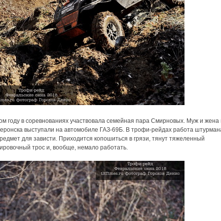
ом году в соревнованиях участвовала семейная пара Смирновых. Муж и жена 
еронска выступали на автомобиле ГАЗ-69Б. В трофи-рейдах работа штурма
редмет для зависти. Приходится копошиться в грязи, тянут тяжеленный
ировочный трос и, вообще, немало работать.