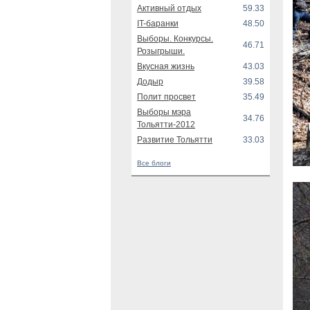
Активный отдых
59.33
IT-баранки
48.50
Выборы. Конкурсы.
46.71
Розыгрыши.
Вкусная жизнь
43.03
Додыр
39.58
Полит просвет
35.49
Выборы мэра
34.76
Тольятти-2012
Развитие Тольятти
33.03
Все блоги