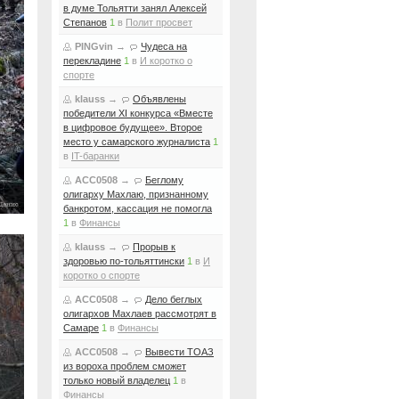
в думе Тольятти занял Алексей
Степанов
1
в
Полит просвет
PINGvin
→
Чудеса на
перекладине
1
в
И коротко о
спорте
klauss
→
Объявлены
победители XI конкурса «Вместе
в цифровое будущее». Второе
место у самарского журналиста
1
в
IT-баранки
ACC0508
→
Беглому
олигарху Махлаю, признанному
банкротом, кассация не помогла
1
в
Финансы
klauss
→
Прорыв к
здоровью по-тольяттински
1
в
И
коротко о спорте
ACC0508
→
Дело беглых
олигархов Махлаев рассмотрят в
Самаре
1
в
Финансы
ACC0508
→
Вывести ТОАЗ
из вороха проблем сможет
только новый владелец
1
в
Финансы