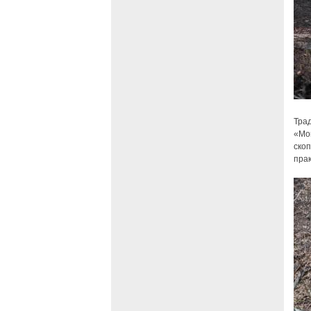
Тра
«Мо
ско
пра