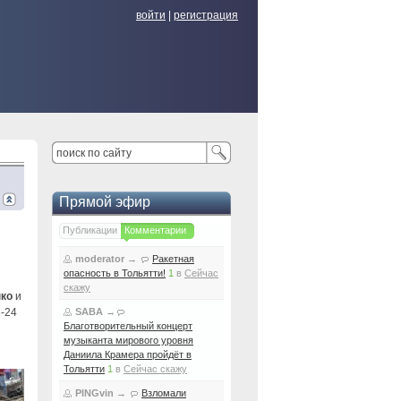
войти
|
регистрация
Прямой эфир
Публикации
Комментарии
moderator
→
Ракетная
опасность в Тольятти!
1
в
Сейчас
скажу
нко
и
3-24
SABA
→
Благотворительный концерт
музыканта мирового уровня
Даниила Крамера пройдёт в
Тольятти
1
в
Сейчас скажу
PINGvin
→
Взломали