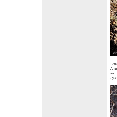
В эт
Апш
не п
букс