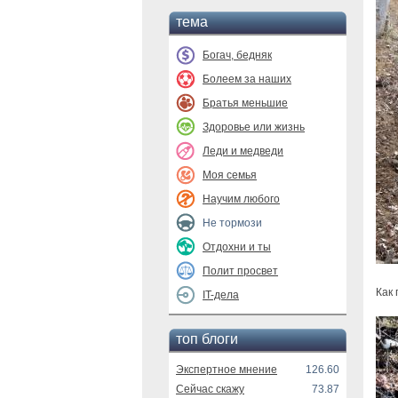
тема
Богач, бедняк
Болеем за наших
Братья меньшие
Здоровье или жизнь
Леди и медведи
Моя семья
Научим любого
Не тормози
Отдохни и ты
Полит просвет
Как
IT-дела
топ блоги
Экспертное мнение
126.60
Сейчас скажу
73.87