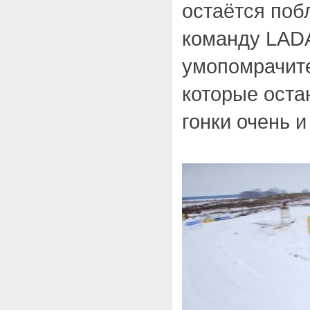
остаётся поб
команду LADA
умопомрачит
которые оста
гонки очень и