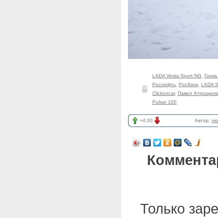
LADA Vesta Sport NG
,
Гонка
Роснефть
,
Росбанк
,
LADA S
Clickoncar
,
Павел Атрощенк
Pulsar 100
+4.00
Автор:
mo
Коммента
Только зар