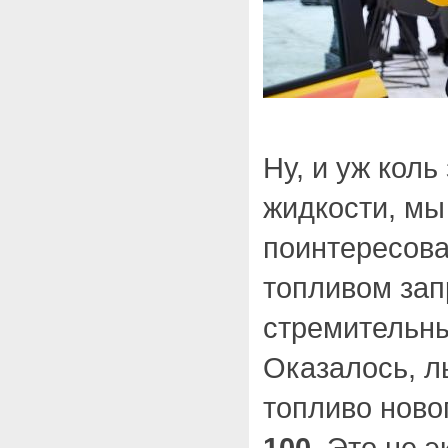
Ну, и уж коль
жидкости, мы
поинтересов
топливом зап
стремительн
Оказалось, л
топливо ново
100
. Это не 