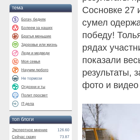
Сосновке 27 и
тема
Богач, бедняк
сумел одержа
Болеем за наших
победу! Толь
Братья меньшие
рядах участн
Здоровье или жизнь
Леди и медведи
показали вес
Моя семья
результаты, 
Научим любого
Не тормози
фото и видео 
Отдохни и ты
Полит просвет
IT-дела
топ блоги
Экспертное мнение
126.60
Сейчас скажу
73.87