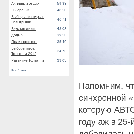
Активный отдых
59.33
IT-баранки
48.50
Выборы. Конкурсы.
46.71
Розыгрыши.
Вкусная жизнь
43.03
Додыр
39.58
Полит просвет
35.49
Выборы мэра
34.76
Тольятти-2012
Развитие Тольятти
33.03
Все блоги
Напомним, чт
синхронной «
которую АВТО
году аж в 25-
добавилась 