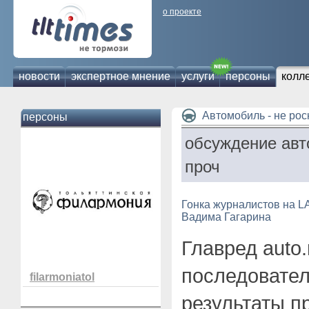
о проекте
новости
экспертное мнение
услуги
персоны
колл
Автомобиль - не ро
персоны
обсуждение авт
проч
Гонка журналистов на L
Вадима Гагарина
Главред auto.
последовател
filarmoniatol
результаты п