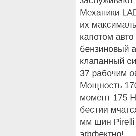
заслуживают 
Механики LAD
их максималь
капотом авто
бензиновый 
клапанный си
37 рабочим о
Мощность 170
момент 175 Н
бестии мчатс
мм шин Pirell
эффектно!