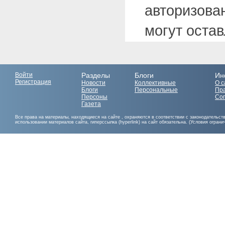
авторизова
могут оста
Войти
Разделы
Блоги
Ин
Регистрация
Новости
Коллективные
О с
Блоги
Персональные
Пр
Персоны
Со
Газета
Все права на материалы, находящиеся на сайте , охраняются в соответствии с законодательст
использовании материалов сайта, гиперссылка (hyperlink) на сайт обязательна. (Условия огран