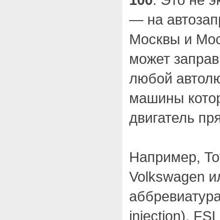
— на автозап
Москвы и Мос
может заправ
любой автолю
машины котор
двигатель пр
Например, To
Volkswagen ил
аббревиатурам
injection), FSI 