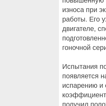
повышенную з
износа при э
работы. Его 
двигателе, с
подготовленн
гоночной сер
Испытания по
появляется на
испарению и 
коэффициент 
получил поло