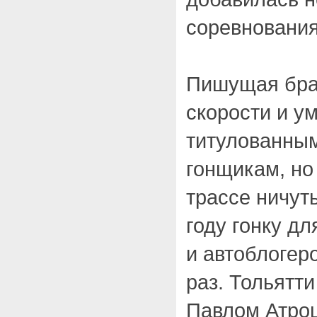
соревнования
Пишущая брат
скорости и у
титулованны
гонщикам, но
трассе ничут
году гонку д
и автоблогер
раз. Тольятт
Павлом Атро