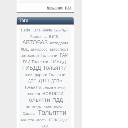
Весь эфир
|
RSS
Тэги
Lada
Lada Granta
Lada Sport
авто
tlt
Rosneft
АВТОВАЗ
автодром
КВЦ
автоспорт
автокросс
ГАИ
автоспорт Тольятти
ГИБДД
ГАИ Тольятти
ГИБДД Тольятти
дороги Тольятти
гонки
ДТП
ДПС
ДТП в
Тольятти
ледовые гонки
новости
новости
Тольятти
ПДД
пешеходы
ралли-рейды
Тольятти
Самара
ТСТК "Лада"
Тольятти новости
УАЗ