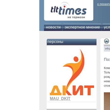
о проект
новости
экспертное мнение
усл
персоны
обс
По
Ком
Тол
рож
нем
спок
MAU_DKIT