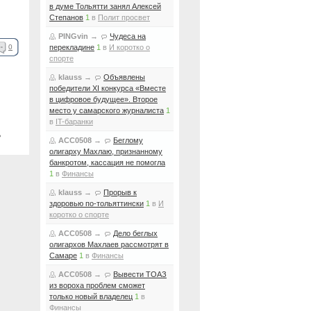
в думе Тольятти занял Алексей
Степанов
1
в
Полит просвет
PINGvin
→
Чудеса на
0
перекладине
1
в
И коротко о
спорте
klauss
→
Объявлены
победители XI конкурса «Вместе
в цифровое будущее». Второе
место у самарского журналиста
1
в
IT-баранки
ь
ACC0508
→
Беглому
олигарху Махлаю, признанному
банкротом, кассация не помогла
1
в
Финансы
klauss
→
Прорыв к
здоровью по-тольяттински
1
в
И
коротко о спорте
ACC0508
→
Дело беглых
олигархов Махлаев рассмотрят в
Самаре
1
в
Финансы
ACC0508
→
Вывести ТОАЗ
из вороха проблем сможет
только новый владелец
1
в
Финансы