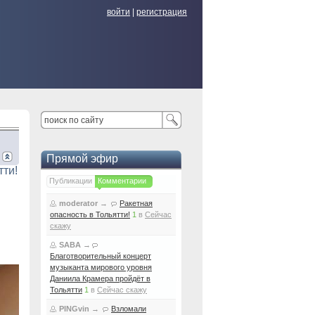
войти
|
регистрация
Прямой эфир
ти!
Публикации
Комментарии
moderator
→
Ракетная
опасность в Тольятти!
1
в
Сейчас
скажу
SABA
→
Благотворительный концерт
музыканта мирового уровня
Даниила Крамера пройдёт в
Тольятти
1
в
Сейчас скажу
PINGvin
→
Взломали