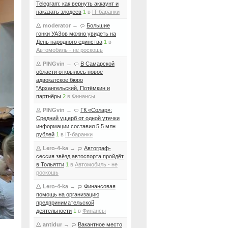
Telegram: как вернуть аккаунт и
наказать злодеев
1
в
IT-баранки
moderator
→
Большие
гонки УАЗов можно увидеть на
День народного единства
1
в
Автомобиль - не роскошь
PINGvin
→
В Самарской
области открылось новое
адвокатское бюро
"Архангельский, Потёмкин и
партнёры
2
в
Финансы
PINGvin
→
ГК «Солар»:
Средний ущерб от одной утечки
информации составил 5,5 млн
рублей
1
в
IT-баранки
Lero-4-ka
→
Автограф-
сессия звёзд автоспорта пройдёт
в Тольятти
1
в
Автомобиль - не
роскошь
Lero-4-ka
→
Финансовая
помощь на организацию
предпринимательской
деятельности
1
в
Финансы
antidur
→
Вакантное место