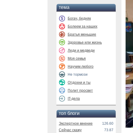
тема
Богач, бедняк
Болеем за наших
Братья меньшие
Здоровье или жизнь
Леди и медведи
Моя семья
Научим любого
Не тормози
Отдохни и ты
Полит просвет
IT-дела
топ блоги
Экспертное мнение
126.60
Сейчас скажу
73.87