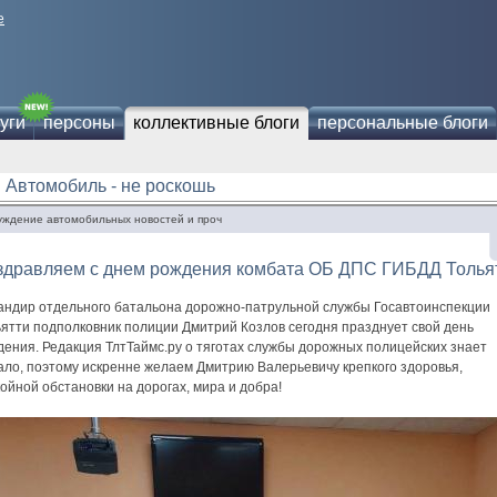
е
уги
персоны
коллективные блоги
персональные блоги
Автомобиль - не роскошь
уждение автомобильных новостей и проч
здравляем с днем рождения комбата ОБ ДПС ГИБДД Тольят
андир отдельного батальона дорожно-патрульной службы Госавтоинспекции
ьятти подполковник полиции Дмитрий Козлов сегодня празднует свой день
дения. Редакция ТлтТаймс.ру о тяготах службы дорожных полицейских знает
ало, поэтому искренне желаем Дмитрию Валерьевичу крепкого здоровья,
ойной обстановки на дорогах, мира и добра!