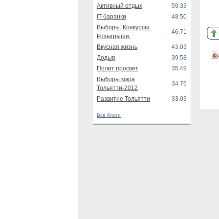
Активный отдых
59.33
IT-баранки
48.50
Выборы. Конкурсы.
46.71
Розыгрыши.
Вкусная жизнь
43.03
Додыр
39.58
Полит просвет
35.49
Выборы мэра
34.76
Тольятти-2012
Развитие Тольятти
33.03
Все блоги