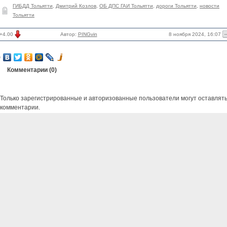
ГИБДД Тольятти
,
Дмитрий Козлов
,
ОБ ДПС ГАИ Тольятти
,
дороги Тольятти
,
новости
Тольятти
8 ноября 2024, 16:07
+4.00
Автор:
PINGvin
Комментарии (
0
)
Только зарегистрированные и авторизованные пользователи могут оставлят
комментарии.