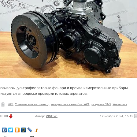
ловизоры, ультрафиолетовые фонари и прочие измерительные приборы
льзуются в процессе проверки готовых агрегатов.
УАЗ
,
Ульяновский автозавод
,
раздаточная коробка УАЗ
,
раздатка УАЗ
,
Ульяновск
12 ноября 2024, 15:42
+0.00
Автор:
PINGvin