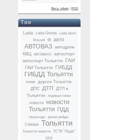
Весь эфир
|
RSS
Тэги
Lada
Lada Granta
Lada Sport
авто
tlt
Rosneft
АВТОВАЗ
автодром
КВЦ
автоспорт
автокросс
ГАИ
автоспорт Тольятти
ГИБДД
ГАИ Тольятти
ГИБДД Тольятти
дороги Тольятти
гонки
ДТП
ДПС
ДТП в
Тольятти
ледовые гонки
новости
новости
Тольятти
ПДД
пешеходы
ралли-рейды
Тольятти
Самара
ТСТК "Лада"
Тольятти новости
УАЗ