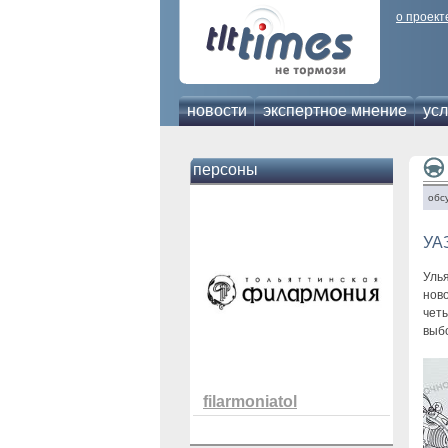
о проект
новости
экспертное мнение
усл
персоны
обс
УАЗ
Уль
ново
чет
выбо
filarmoniatol