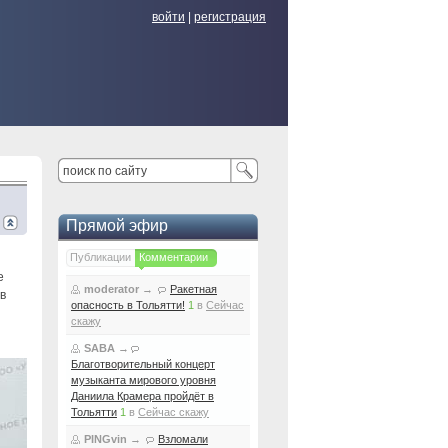
войти
|
регистрация
Прямой эфир
Публикации
Комментарии
е
moderator
→
Ракетная
в
опасность в Тольятти!
1
в
Сейчас
скажу
SABA
→
Благотворительный концерт
музыканта мирового уровня
Даниила Крамера пройдёт в
Тольятти
1
в
Сейчас скажу
PINGvin
→
Взломали