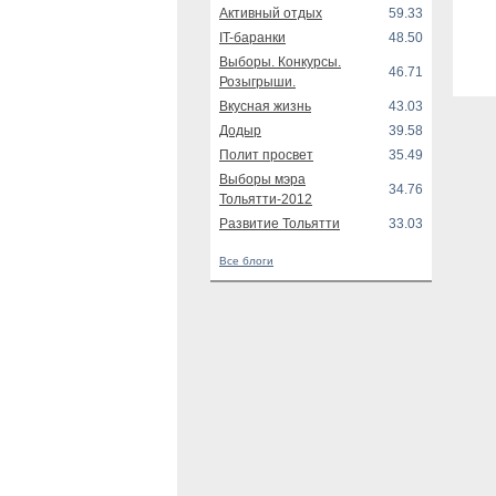
Активный отдых
59.33
IT-баранки
48.50
Выборы. Конкурсы.
46.71
Розыгрыши.
Вкусная жизнь
43.03
Додыр
39.58
Полит просвет
35.49
Выборы мэра
34.76
Тольятти-2012
Развитие Тольятти
33.03
Все блоги