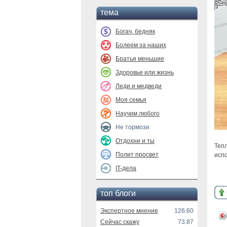
тема
Богач, бедняк
Болеем за наших
Братья меньшие
Здоровье или жизнь
Леди и медведи
Моя семья
Научим любого
Не тормози
Отдохни и ты
Теп
Полит просвет
испо
IT-дела
топ блоги
Экспертное мнение
126.60
Сейчас скажу
73.87