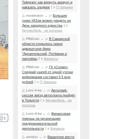
Telegram: как вернуть аккаунт и
наказать злодеев
1
в
IT-баранки
moderator
→
Большие
гонки УАЗов можно увидеть на
День народного единства
1
в
Автомобиль - не роскошь
PINGvin
→
В Самарской
области открылось новое
адвокатское бюро
"Архангельский, Потёмкин и
партнёры
2
в
Финансы
PINGvin
→
ГК «Солар»:
Средний ущерб от одной утечки
информации составил 5,5 млн
рублей
1
в
IT-баранки
Lero-4-ka
→
Автограф-
сессия звёзд автоспорта пройдёт
в Тольятти
1
в
Автомобиль - не
роскошь
Lero-4-ka
→
Финансовая
0
помощь на организацию
предпринимательской
деятельности
1
в
Финансы
antidur
→
Вакантное место