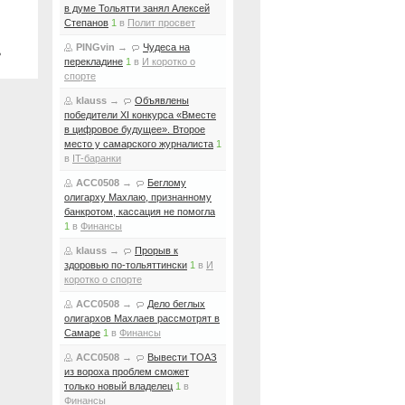
в думе Тольятти занял Алексей
Степанов
1
в
Полит просвет
PINGvin
→
Чудеса на
ь
перекладине
1
в
И коротко о
спорте
klauss
→
Объявлены
победители XI конкурса «Вместе
в цифровое будущее». Второе
место у самарского журналиста
1
в
IT-баранки
ACC0508
→
Беглому
олигарху Махлаю, признанному
банкротом, кассация не помогла
1
в
Финансы
klauss
→
Прорыв к
здоровью по-тольяттински
1
в
И
коротко о спорте
ACC0508
→
Дело беглых
олигархов Махлаев рассмотрят в
Самаре
1
в
Финансы
ACC0508
→
Вывести ТОАЗ
из вороха проблем сможет
только новый владелец
1
в
Финансы