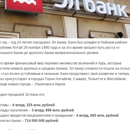
 год – год 24-летия городского Эл банка. Банк был рождён в Чойском районе
ублики Алтай 29 ноября 1990 года и за это время прошёл путь роста от
льшого банка до крупного банка межрегионального уровня.
это время финансовый мир пережил множество волнений и бурь, которые
отили немало крупных и средних банков. Эл банку сложности пошли на польз
 стал более устойчивым и сильным. Банк продолжает своё развитие и теперь
ы присутствуют в городах Горно-Алтайске, Самаре, Тольятти и Жигулёвске.
еди новые города – Ульяновск и Киров.
дня городской Эл банк это:
ктивы –
6 млрд. 325 млн. рублей
клады населения –
3 млрд. 890 млн. рублей
ыдано кредитов предприятиям и гражданам –
4 млрд. 665 млн. рублей
апитал банка –
714 000 000 рублей
.