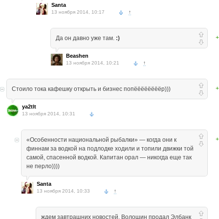
Santa
13 ноября 2014, 10:17
↑
+
Да он давно уже там.
:)
Beashen
13 ноября 2014, 10:21
↑
+
Стоило тока кафешку открыть и бизнес попёёёёёёёёр)))
ya2tlt
13 ноября 2014, 10:31
+
«Особенности национальной рыбалки» — когда они к
финнам за водкой на подлодке ходили и топили движки той
самой, спасенной водкой. Капитан орал — никогда еще так
не перло))))
Santa
13 ноября 2014, 10:33
↑
ждем завтрашних новостей. Волошин продал Элбанк