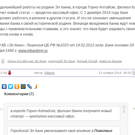
 дальнейшей работы на родине Эл банка, в городе Горно-Алтайске, филиал б
чит новый статус — кредитно-кассовый офис. С 1 декабря 2014 года банк
олжит работать в регионе в другом статусе. И это не означает уменьшения
ания банка к своей исторической родине. Впереди вкладчиков банка ждут но
ды с привлекательными ставками, а это значит, что банк будет радовать свои
нтов снова и снова.
 КБ «Эл банк». Лицензия ЦБ РФ №1025 от 14.02.2012 года. Банк основан 29
ря 1990 г.
www.elbanking.ru
Горно-Алтайск кко Эл банк
,
городской Эл банк
,
Горный Алтай
,
новости банков
13 ноября 2014, 09:53
-2.00
Автор:
ElBank
Комментарии (
7
)
+
в городе Горно-Алтайске, филиал банка получает новый
статус — кредитно-кассовый офис.
Городской Эл банк увеличивает своё влияние в
Поволжье