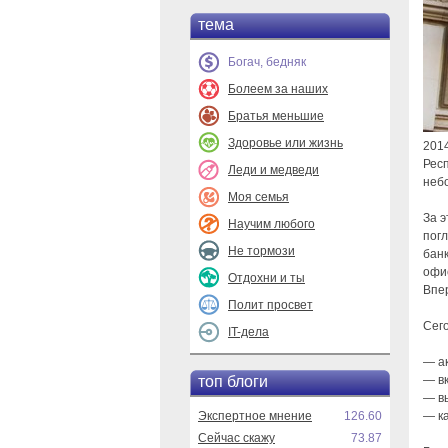
тема
Богач, бедняк
Болеем за наших
Братья меньшие
Здоровье или жизнь
2014
Респ
Леди и медведи
небо
Моя семья
За 
Научим любого
погл
Не тормози
банк
офис
Отдохни и ты
Впер
Полит просвет
Сего
IT-дела
— а
топ блоги
— в
— в
Экспертное мнение
126.60
— к
Сейчас скажу
73.87