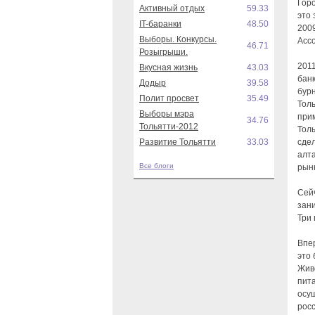
Горо
Активный отдых
59.33
это 
IT-баранки
48.50
2009
Выборы. Конкурсы.
Ассо
46.71
Розыгрыши.
2011
Вкусная жизнь
43.03
бан
Додыр
39.58
бурн
Полит просвет
35.49
Толь
Выборы мэра
при
34.76
Тольятти-2012
Тол
Развитие Тольятти
33.03
сдел
алта
Все блоги
рын
Сейч
зан
Три 
Впер
это
Жив
пит
осущ
рос