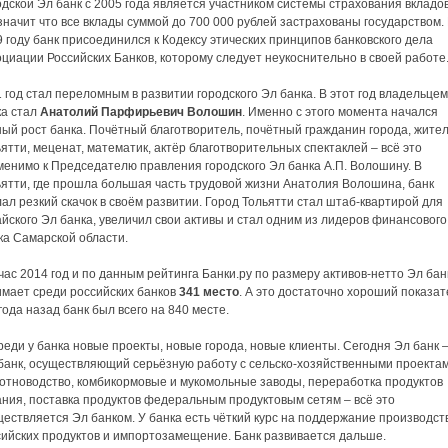
дской Эл банк с 2005 года является участником системы страхования вкладов
значит что все вклады суммой до 700 000 рублей застрахованы государством.
 году банк присоединился к Кодексу этических принципов банковского дела
циации Российских Банков, которому следует неукоснительно в своей работе
 год стал переломным в развитии городского Эл банка. В этот год владельце
ка стал
Анатолий Парфирьевич Волошин
. Именно с этого момента начался
ый рост банка. Почётный благотворитель, почётный гражданин города, жите
ятти, меценат, математик, актёр благотворительных спектаклей – всё это
менимо к Председателю правления городского Эл банка А.П. Волошину. В
ьятти, где прошла большая часть трудовой жизни Анатолия Волошина, банк
ал резкий скачок в своём развитии. Город Тольятти стал штаб-квартирой для
йского Эл банка, увеличил свои активы и стал одним из лидеров финансового
ка Самарской области.
ас 2014 год и по данным рейтинга Банки.ру по размеру активов-нетто Эл бан
имает среди российских банков
341 место
. А это достаточно хороший показат
года назад банк был всего на 840 месте.
еди у банка новые проекты, новые города, новые клиенты. Сегодня Эл банк 
 банк, осуществляющий серьёзную работу с сельско-хозяйственными проектам
отноводство, комбикормовые и мукомольные заводы, переработка продуктов
ания, поставка продуктов федеральным продуктовым сетям – всё это
ествляется Эл банком. У банка есть чёткий курс на поддержание производст
сийских продуктов и импортозамещение. Банк развивается дальше.