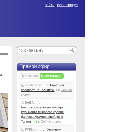
войти
|
регистрация
Прямой эфир
ка
Публикации
Комментарии
moderator
→
Ракетная
опасность в Тольятти!
1
в
Сейчас
скажу
SABA
→
Благотворительный концерт
музыканта мирового уровня
Даниила Крамера пройдёт в
Тольятти
1
в
Сейчас скажу
PINGvin
→
Взломали