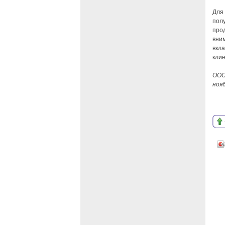
Для
полу
прод
вним
вкла
клие
ООО
нояб