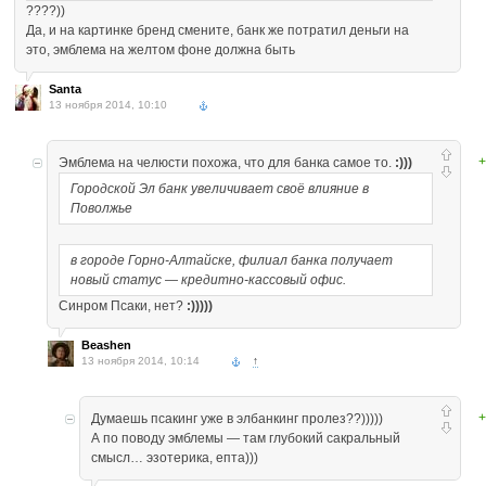
????))
Да, и на картинке бренд смените, банк же потратил деньги на
это, эмблема на желтом фоне должна быть
Santa
13 ноября 2014, 10:10
+
Эмблема на челюсти похожа, что для банка самое то.
:)))
Городской Эл банк увеличивает своё влияние в
Поволжье
в городе Горно-Алтайске, филиал банка получает
новый статус — кредитно-кассовый офис.
Синром Псаки, нет?
:)))))
Beashen
13 ноября 2014, 10:14
↑
+
Думаешь псакинг уже в элбанкинг пролез??)))))
А по поводу эмблемы — там глубокий сакральный
смысл… эзотерика, епта)))