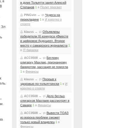
, а
в думе Тольятти занял Алексей
 В
Степанов
1
в
Полит просвет
PINGvin
→
Чудеса на
.
перекладине
1
в
И коротко о
спорте
м Эл
klauss
→
Объявлены
победители XI конкурса «Вместе
ль
в цифровое будущее». Второе
место у самарского журналиста
1
в
IT-баранки
ACC0508
→
Беглому
олигарху Махлаю, признанному
банкротом, кассация не помогла
1
в
Финансы
к
klauss
→
Прорыв к
ель.
здоровью по-тольяттински
1
в
И
коротко о спорте
ACC0508
→
Дело беглых
—
олигархов Махлаев рассмотрят в
и.
Самаре
1
в
Финансы
ACC0508
→
Вывести ТОАЗ
из вороха проблем сможет
ва
только новый владелец
1
в
Финансы