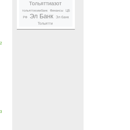
Тольяттиазот
тольяттихимбанк
Финансы
ЦБ
Эл Банк
Эл банк
РФ
Тольятти
2
3