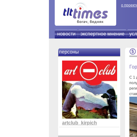
о проект
новости
экспертное мнение
усл
персоны
Гор
С 1 
пол
реги
став
artclub_kirpich