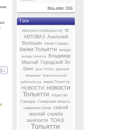
анка
Весь эфир
|
RSS
Тэги
вые
х
tlt
Nitrochem Distribution AG
АВТОВАЗ
Анатолий
Волошин
банки Самары
банки Тольятти
вклады
Владимир
вклады тольятти
Махлай
Городской Эл
банк
дело ТОАЗа
Дмитрий
7
Межеедов
Комсомольский
мэрия Тольятти
районный суд
новости
НОВОСТИ
Тольятти
общество
Самара
Самарская область
4
сергей
самарские банки
махлай
служба
ТОАЗ
занятости
Тольятти