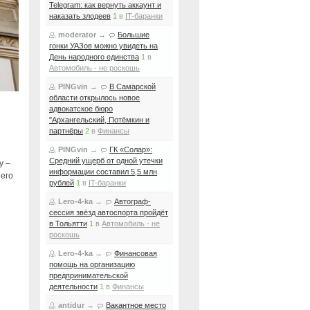
Telegram: как вернуть аккаунт и
наказать злодеев
1
в
IT-баранки
moderator
→
Большие
гонки УАЗов можно увидеть на
День народного единства
1
в
Автомобиль - не роскошь
PINGvin
→
В Самарской
области открылось новое
адвокатское бюро
"Архангельский, Потёмкин и
партнёры
2
в
Финансы
PINGvin
→
ГК «Солар»:
Средний ущерб от одной утечки
у –
информации составил 5,5 млн
 его
рублей
1
в
IT-баранки
Lero-4-ka
→
Автограф-
сессия звёзд автоспорта пройдёт
в Тольятти
1
в
Автомобиль - не
роскошь
Lero-4-ka
→
Финансовая
помощь на организацию
предпринимательской
деятельности
1
в
Финансы
antidur
→
Вакантное место