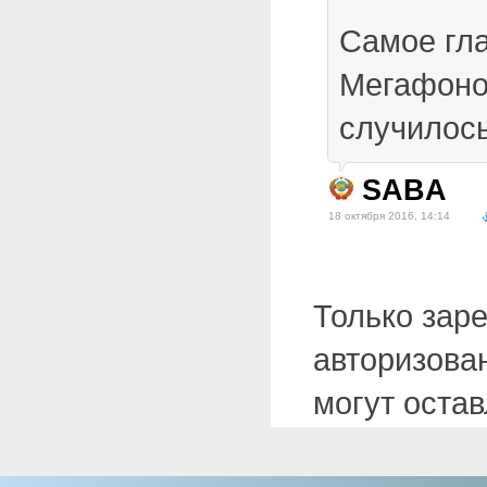
Самое гла
Мегафоно
случилось
SABA
18 октября 2016, 14:14
Только зар
авторизова
могут оста