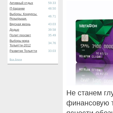
Активный отдых
59.33
IT-баранки
48.50
Выборы. Конкурсы.
46.71
Розыгрыши.
Вкусная жизнь
43.03
Додыр
39.58
Полит просвет
35.49
Выборы мэра
34.76
Тольятти-2012
Развитие Тольятти
33.03
Все блоги
Не станем гл
финансовую т
ясности обоз