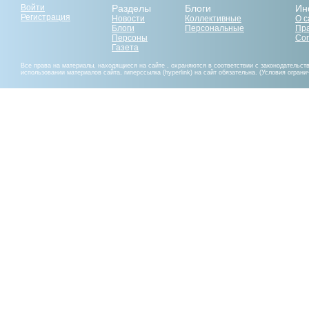
Войти
Разделы
Блоги
Ин
Регистрация
Новости
Коллективные
О с
Блоги
Персональные
Пр
Персоны
Со
Газета
Все права на материалы, находящиеся на сайте , охраняются в соответствии с законодательст
использовании материалов сайта, гиперссылка (hyperlink) на сайт обязательна. (Условия огран