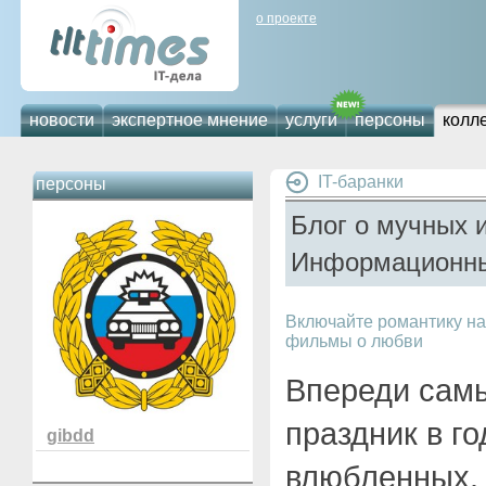
о проекте
новости
экспертное мнение
услуги
персоны
колл
IT-баранки
персоны
Блог о мучных 
Информационны
Включайте романтику на
фильмы о любви
Впереди сам
праздник в г
gibdd
влюбленных.