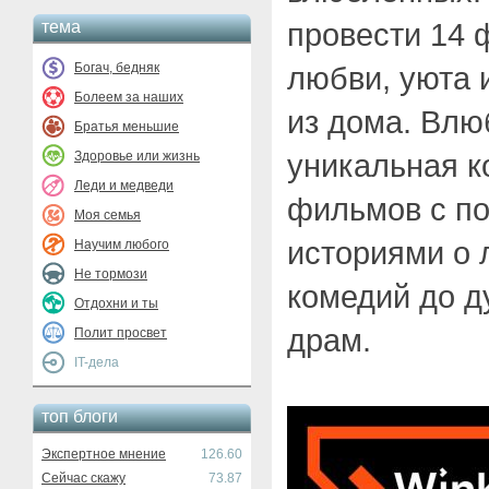
провести 14 
тема
Богач, бедняк
любви, уюта 
Болеем за наших
из дома. Влю
Братья меньшие
уникальная к
Здоровье или жизнь
Леди и медведи
фильмов с п
Моя семья
историями о 
Научим любого
Не тормози
комедий до 
Отдохни и ты
драм.
Полит просвет
IT-дела
топ блоги
Экспертное мнение
126.60
Сейчас скажу
73.87