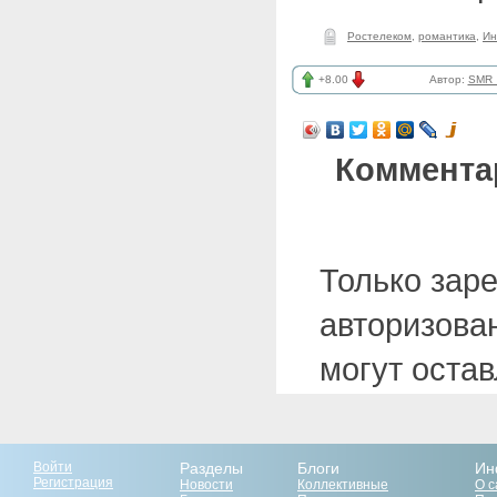
Ростелеком
,
романтика
,
Ин
+8.00
Автор:
SMR_
Коммента
Только зар
авторизова
могут оста
Войти
Разделы
Блоги
Ин
Регистрация
Новости
Коллективные
О с