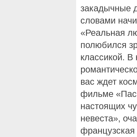
закадычные 
словами нач
«Реальная лю
полюбился зр
классикой. В
романтическо
вас ждет кос
фильме «Пас
настоящих ч
невеста», оч
французская