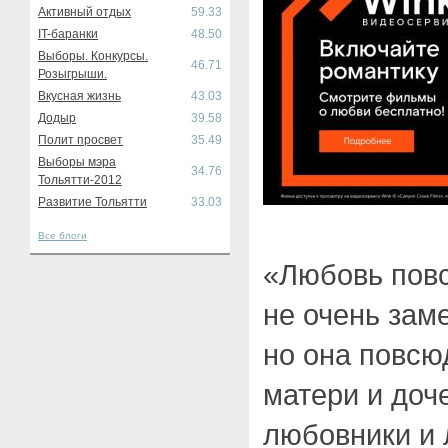
Активный отдых
59.33
IT-баранки
48.50
Выборы. Конкурсы.
46.71
Розыгрыши.
Вкусная жизнь
43.03
Додыр
39.58
Полит просвет
35.49
Выборы мэра
34.76
Тольятти-2012
Развитие Тольятти
33.03
Все блоги
«Любовь повс
не очень зам
но она повсю
матери и доч
любовники и