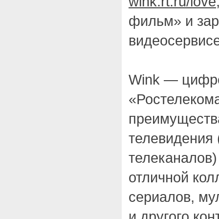
wink.rt.ru/love
фильм» и зар
видеосервисе
Wink — цифр
«Ростелекома
преимущества
телевидения 
телеканалов)
отличной кол
сериалов, му
и другого кон