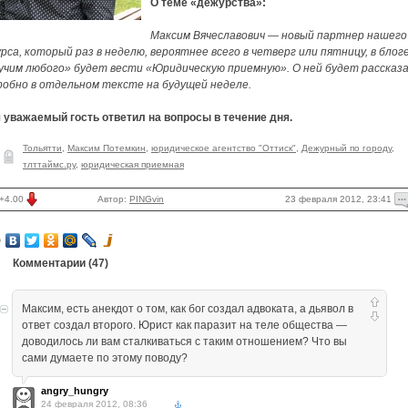
О теме «дежурства»:
Максим Вячеславович — новый партнер нашего
рса, который раз в неделю, вероятнее всего в четверг или пятницу, в блог
учим любого» будет вести «Юридическую приемную». О ней будет рассказ
робно в отдельном тексте на будущей неделе.
 уважаемый гость ответил на вопросы в течение дня.
Тольятти
,
Максим Потемкин
,
юридическое агентство "Оттиск"
,
Дежурный по городу
,
тлттаймс.ру
,
юридическая приемная
23 февраля 2012, 23:41
+4.00
Автор:
PINGvin
Комментарии (
47
)
Максим, есть анекдот о том, как бог создал адвоката, а дьявол в
ответ создал второго. Юрист как паразит на теле общества —
доводилось ли вам сталкиваться с таким отношением? Что вы
сами думаете по этому поводу?
angry_hungry
24 февраля 2012, 08:36