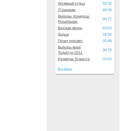
Активный отдых
59.33
IT-баранки
48.50
Выборы. Конкурсы.
46.71
Розыгрыши.
Вкусная жизнь
43.03
Додыр
39.58
Полит просвет
35.49
Выборы мэра
34.76
Тольятти-2012
Развитие Тольятти
33.03
Все блоги