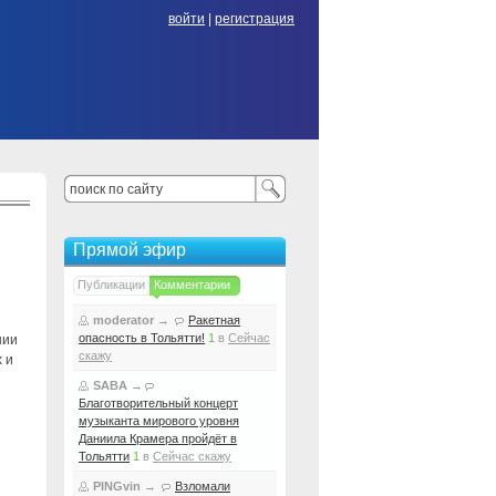
войти
|
регистрация
Прямой эфир
Публикации
Комментарии
moderator
→
Ракетная
опасность в Тольятти!
1
в
Сейчас
нии
скажу
 и
SABA
→
Благотворительный концерт
музыканта мирового уровня
Даниила Крамера пройдёт в
Тольятти
1
в
Сейчас скажу
PINGvin
→
Взломали