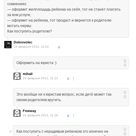
сомнениях:
— оформит жилплощадь ребенка на себя, тот не станет платить
за ком.услуги;
— оформит на ребенка, тот продаст и вернется к родителю
мотать нервы.
Как поступить родителю?
Dobrovolec
24 февраля 2012, 11:02
Оформить на юриста :)
mihail
24 февраля 2012, 11:13
↑
Это вообще не к юристам вопрос, если дитё может так
своим родителем крутить.
Freeway
24 февраля 2012, 11:19
↑
Как поступить с нерадивым ребенком это конечно не