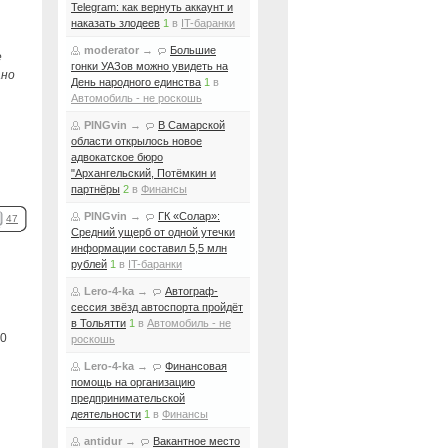
Telegram: как вернуть аккаунт и
наказать злодеев
1
в
IT-баранки
moderator
→
Большие
е
гонки УАЗов можно увидеть на
ано
День народного единства
1
в
Автомобиль - не роскошь
PINGvin
→
В Самарской
области открылось новое
адвокатское бюро
"Архангельский, Потёмкин и
партнёры
2
в
Финансы
PINGvin
→
ГК «Солар»:
47
Средний ущерб от одной утечки
информации составил 5,5 млн
рублей
1
в
IT-баранки
Lero-4-ka
→
Автограф-
сессия звёзд автоспорта пройдёт
в Тольятти
1
в
Автомобиль - не
0
роскошь
Lero-4-ka
→
Финансовая
помощь на организацию
предпринимательской
деятельности
1
в
Финансы
antidur
→
Вакантное место