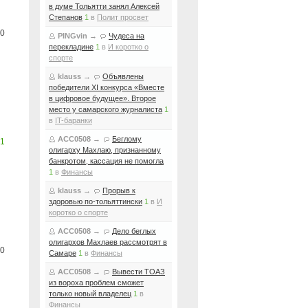
в думе Тольятти занял Алексей
Степанов
1
в
Полит просвет
0
PINGvin
→
Чудеса на
перекладине
1
в
И коротко о
спорте
klauss
→
Объявлены
победители XI конкурса «Вместе
в цифровое будущее». Второе
место у самарского журналиста
1
в
IT-баранки
ACC0508
→
Беглому
1
олигарху Махлаю, признанному
банкротом, кассация не помогла
1
в
Финансы
klauss
→
Прорыв к
здоровью по-тольяттински
1
в
И
коротко о спорте
ACC0508
→
Дело беглых
олигархов Махлаев рассмотрят в
0
Самаре
1
в
Финансы
ACC0508
→
Вывести ТОАЗ
из вороха проблем сможет
только новый владелец
1
в
Финансы