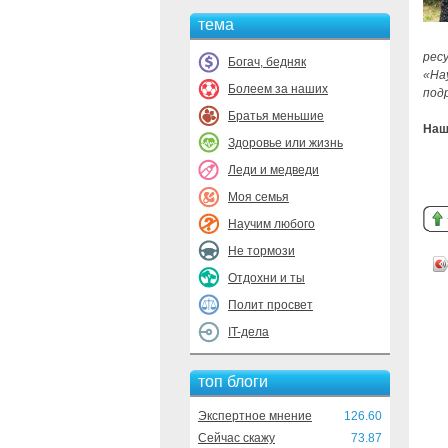
тема
ресу
Богач, бедняк
«На
Болеем за наших
под
Братья меньшие
Наш
Здоровье или жизнь
Леди и медведи
Моя семья
Научим любого
Не тормози
Отдохни и ты
Полит просвет
IT-дела
топ блоги
Экспертное мнение
126.60
Сейчас скажу
73.87