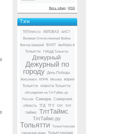
Весь эфир
|
RSS
Тэги
TltTimes.ru
АВТОВАЗ
АИСТ
Великая Отечественная Война
ВУИТ
выборы в
Виктор Шамрай
Тольятти
ГИБДД Тольятти
Дежурный
0
Дежурный по
городу
День Победы
мэрия
Жигулевск
КПРФ
Москва
Тольятти
новости Тольятти
обсуждение на ТлтТаймс.ру
Самара
Самарская
Россия
тлт
тлт
область
ТГД
ТГУ
ТлтТаймс
таймс
0
ТлтТаймс.ру
Тольятти
Тольяттинская
Тольяттинская
городская дума