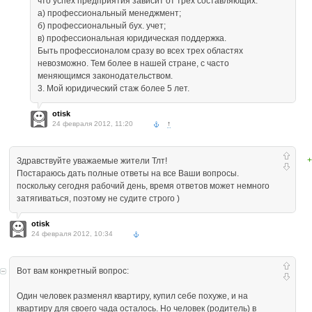
что успех предприятия зависит от трех составляющих:
а) профессиональный менеджмент;
б) профессиональный бух. учет;
в) профессиональная юридическая поддержка.
Быть профессионалом сразу во всех трех областях
невозможно. Тем более в нашей стране, с часто
меняющимся законодательством.
3. Мой юридический стаж более 5 лет.
otisk
24 февраля 2012, 11:20
↑
+
Здравствуйте уважаемые жители Тлт!
Постараюсь дать полные ответы на все Ваши вопросы.
поскольку сегодня рабочий день, время ответов может немного
затягиваться, поэтому не судите строго )
otisk
24 февраля 2012, 10:34
Вот вам конкретный вопрос:
Один человек разменял квартиру, купил себе похуже, и на
квартиру для своего чада осталось. Но человек (родитель) в