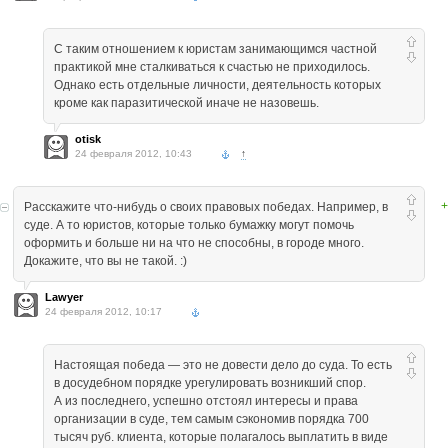
С таким отношением к юристам занимающимся частной
практикой мне сталкиваться к счастью не приходилось.
Однако есть отдельные личности, деятельность которых
кроме как паразитической иначе не назовешь.
otisk
24 февраля 2012, 10:43
↑
+
Расскажите что-нибудь о своих правовых победах. Например, в
суде. А то юристов, которые только бумажку могут помочь
оформить и больше ни на что не способны, в городе много.
Докажите, что вы не такой. :)
Lawyer
24 февраля 2012, 10:17
Настоящая победа — это не довести дело до суда. То есть
в досудебном порядке урегулировать возникший спор.
А из последнего, успешно отстоял интересы и права
организации в суде, тем самым сэкономив порядка 700
тысяч руб. клиента, которые полагалось выплатить в виде