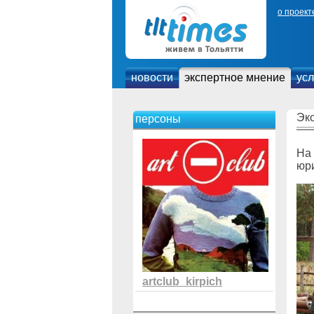
о проект
новости
экспертное мнение
усл
Эк
персоны
На 
юр
artclub_kirpich