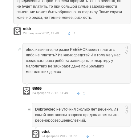
юридический вопрос. Но если оформить все на ребенка, он
не будет платить, то при большой сумме задолженности
взыскание может быть обращено на квартиру. Такие случаи
конечно редки, но тем не менее, риск есть.
otisk
24 февраля 2012, 11:40
↑
otisk, извините, но разве РЕБЁНОК может платить
либо не платить? Из каких средств? И к тому же у нас
вроде как права ребёнка защищены, и квартиру у
малолетних не забирают даже при больших
многолетних долгах.
55555
24 февраля 2012, 11:45
↑
Dobrovolec
не уточнил сколько лет ребенку. Из
самой постановки вопроса предполагается что
ребенок совершеннолетний.
otisk
24 февраля 2012, 11:56
↑