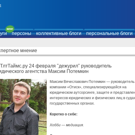
е
уги
персоны
коллективные блоги
персональные блоги
спертное мнение
ТлтТаймс.ру 24 февраля "дежурил" руководитель
идического агентства Максим Потемкин
Максим Вячеславович Потемкин — руководитель
компании «Отиск», специализирующейся на
юридическом аутсорсинге, защите и представле
интересов юридических и физических лиц в судах
государственных органах.
Коротко о себе:
Хобби — медиация.