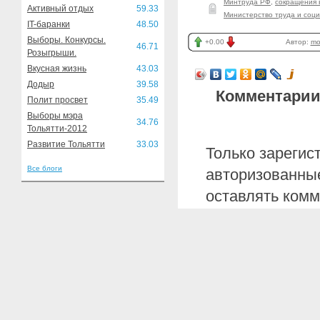
Минтруда РФ
,
сокращения 
Активный отдых
59.33
Министерство труда и соц
IT-баранки
48.50
Выборы. Конкурсы.
+0.00
Автор:
mo
46.71
Розыгрыши.
Вкусная жизнь
43.03
Додыр
39.58
Комментарии
Полит просвет
35.49
Выборы мэра
34.76
Тольятти-2012
Развитие Тольятти
33.03
Только зарегис
Все блоги
авторизованные
оставлять комм