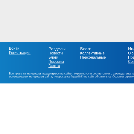
Войти
Разделы
Блоги
Ин
Регистрация
Новости
Коллективные
О с
Блоги
Персональные
Пр
Персоны
Со
Газета
Все права на материалы, находящиеся на сайте , охраняются в соответствии с законодательст
использовании материалов сайта, гиперссылка (hyperlink) на сайт обязательна. (Условия огран