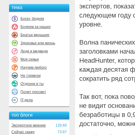
экспертов, показ
тема
следующем году 
Богач, бедняк
уровне.
Болеем за наших
Братья меньшие
Волна панических
Здоровье или жизнь
заголовками нача
Леди и медведи
HeadHunter, котор
Моя семья
Научим любого
каждая десятая ф
Не тормози
сократить ряд сот
Отдохни и ты
Полит просвет
Так вот, пока пов
IT-дела
не видит основан
безработицы в 0,
топ блоги
достаточно, можно
Экспертное мнение
126.60
Сейчас скажу
73.87