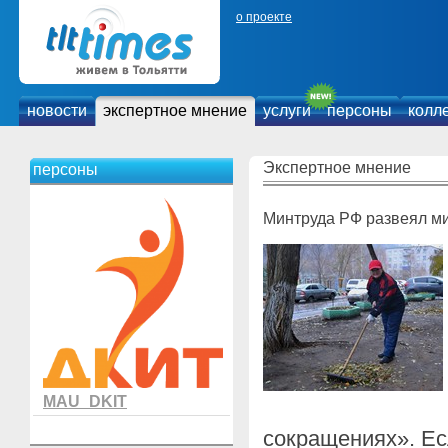
о проекте
новости
экспертное мнение
услуги
персоны
колл
Экспертное мнение
персоны
Минтруда РФ развеял м
MAU_DKIT
сокращениях». Ес