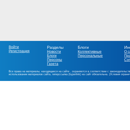
Войти
Разделы
Блоги
Ин
Регистрация
Новости
Коллективные
О с
Блоги
Персональные
Пр
Персоны
Со
Газета
Все права на материалы, находящиеся на сайте , охраняются в соответствии с законодательст
использовании материалов сайта, гиперссылка (hyperlink) на сайт обязательна. (Условия огран