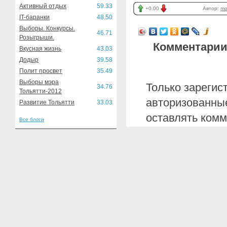
Активный отдых
59.33
+0.00
Автор:
mo
IT-баранки
48.50
Выборы. Конкурсы.
46.71
Розыгрыши.
Комментарии
Вкусная жизнь
43.03
Додыр
39.58
Полит просвет
35.49
Выборы мэра
Только зарегис
34.76
Тольятти-2012
авторизованные
Развитие Тольятти
33.03
оставлять комм
Все блоги