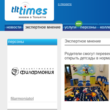
о проекте
новости
экспертное мнение
услуги
персоны
колл
Экспертное мнение
персоны
Родители смогут переве
открыть детсады в норм
filarmoniatol