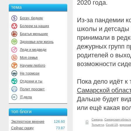
2020 года.
тема
Богач, бедняк
Из-за пандемии к
Болеем за наших
школы и детсады
Братья меньшие
принимали в редк
Здоровье или жизнь
дежурных групп п
Леди и медведи
родителей о выхо
Моя семья
возможности сиде
Научим любого
Не тормози
Пока дело идёт к 
Отдохни и ты
Самарской област
Полит просвет
IT-дела
Дальше будет вид
или ещё какая вол
топ блоги
Самара
,
Самарская област
Экспертное мнение
126.60
Тольятти
,
Covid-19
,
коронав
Сейчас скажу
73.87