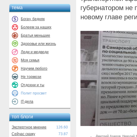
губернатором не 
тема
новому главе рег
Богач, бедняк
Болеем за наших
Братья меньшие
Здоровье или жизнь
Леди и медведи
Моя семья
Научим любого
Не тормози
Отдохни и ты
Полит просвет
IT-дела
топ блоги
Экспертное мнение
126.60
Сейчас скажу
73.87
Дмитрий Азаров
,
Николай 