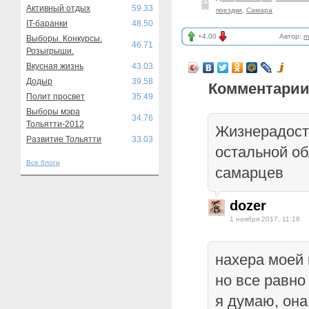
Активный отдых
59.33
поездки
,
Самара
IT-баранки
48.50
+4.00
Автор:
m
Выборы. Конкурсы.
46.71
Розыгрыши.
Вкусная жизнь
43.03
Додыр
39.58
Комментарии
Полит просвет
35.49
Выборы мэра
34.76
Тольятти-2012
Жизнерадост
Развитие Тольятти
33.03
остальной об
Все блоги
самарцев
dozer
1 ноября 2017, 11:16
нахера моей 
но все равно
я думаю, он