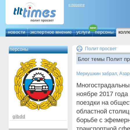
о проекте
новости
экспертное мнение
услуги
персоны
колл
Полит просвет
персоны
Блог темы Полит пр
Меркушкин забрал, Азар
Многострадальные
ноябре 2017 года
поездки на общес
областной столи
gibdd
борьбе с эфемер
транспортной сфе