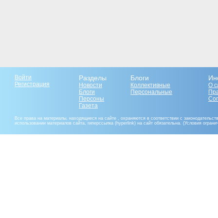
Войти
Разделы
Блоги
Ин
Регистрация
Новости
Коллективные
О с
Блоги
Персональные
Пр
Персоны
Со
Газета
Все права на материалы, находящиеся на сайте , охраняются в соответствии с законодательст
использовании материалов сайта, гиперссылка (hyperlink) на сайт обязательна. (Условия огран