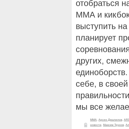
отобраться н
ММА и кикбок
выступить на 
планирует пр
соревнования
других, смеж
единоборств.
себе, в своей
правильности
мы все желае
ММА
,
Арсен Джалилов
,
AR
новости
,
Максим Трунов
,
Ал