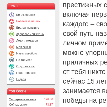
престижных с
тема
включая перв
Богач, бедняк
Болеем за наших
каждого – св
Братья меньшие
свой путь на
Здоровье или жизнь
Леди и медведи
личном приме
Моя семья
можно упорн
Научим любого
приличных ре
Не тормози
Отдохни и ты
от тебя никто
Полит просвет
сейчас 15 лет
IT-дела
занимается в
топ блоги
победы на ре
Экспертное мнение
126.60
Сейчас скажу
73.87