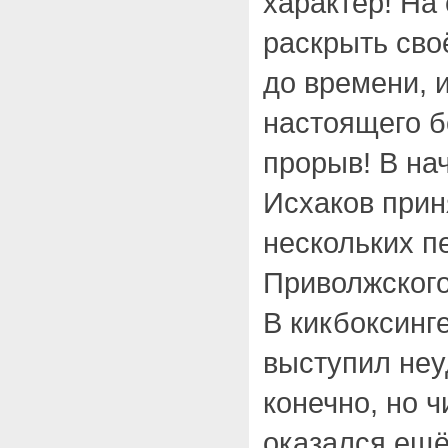
характер! На
раскрыть сво
до времени, 
настоящего б
прорыв! В на
Исхаков прин
нескольких п
Приволжского
В кикбоксинге
выступил неу
конечно, но 
оказался ещё 