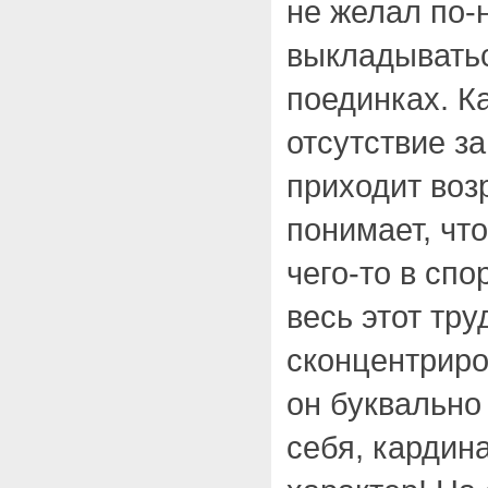
не желал по
выкладыватьс
поединках. К
отсутствие з
приходит воз
понимает, чт
чего-то в спо
весь этот тру
сконцентриро
он буквальн
себя, кардин