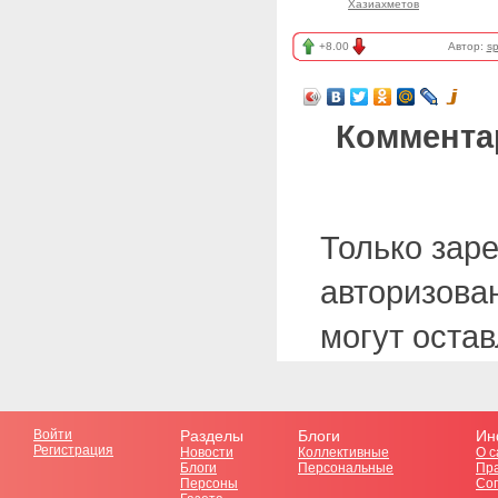
Хазиахметов
+8.00
Автор:
sp
Коммента
Только зар
авторизова
могут оста
Войти
Разделы
Блоги
Ин
Регистрация
Новости
Коллективные
О с
Блоги
Персональные
Пр
Персоны
Со