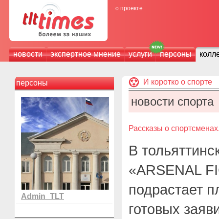
о проекте
новости
экспертное мнение
услуги
персоны
колл
И коротко о спорте
персоны
новости спорта
Рассказы о спортсменах
В тольяттинс
«ARSENAL FI
подрастает п
Admin_TLT
готовых заяв