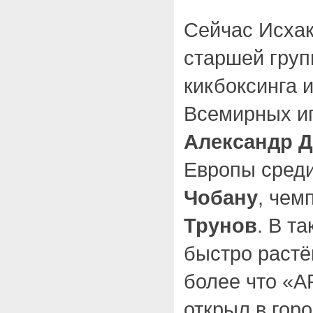
Сейчас Исхак
старшей груп
кикбоксинга 
Всемирных иг
Александр 
Европы сред
Чобану
, че
Трунов
. В т
быстро растё
более что «
открыл в горо