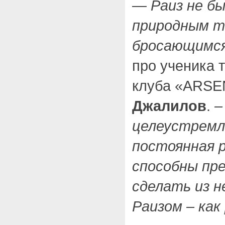
— Раиз не бы
природным т
бросающимся 
про ученика 
клуба «ARS
Джалилов
.
–
целеустремл
постоянная 
способны пре
сделать из н
Раизом – как 