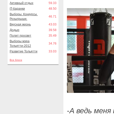
Активный отдых
59.33
IT-баранки
48.50
Выборы. Конкурсы.
46.71
Розыгрыши.
Вкусная жизнь
43.03
Додыр
39.58
Полит просвет
35.49
Выборы мэра
34.76
Тольятти-2012
Развитие Тольятти
33.03
Все блоги
-
А ведь меня