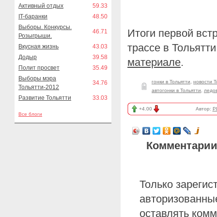
Активный отдых
59.33
IT-баранки
48.50
Выборы. Конкурсы.
Итоги первой вст
46.71
Розыгрыши.
трассе в Тольятт
Вкусная жизнь
43.03
Додыр
39.58
материале
.
Полит просвет
35.49
Выборы мэра
гонки в Тольятти
,
новости Т
34.76
Тольятти-2012
автогонки в Тольятти
,
ледо
Развитие Тольятти
33.03
+4.00
Автор:
P
Все блоги
Комментарии
Только зарегис
авторизованные
оставлять комм