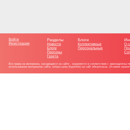
Войти
Разделы
Блоги
Ин
Регистрация
Новости
Коллективные
О с
Блоги
Персональные
Пр
Персоны
Со
Газета
Все права на материалы, находящиеся на сайте , охраняются в соответствии с законодательст
использовании материалов сайта, гиперссылка (hyperlink) на сайт обязательна. (Условия огран