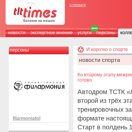
о проекте
новости
экспертное мнение
услуги
персоны
колл
И коротко о спорте
персоны
новости спорта
Ко второму этапу межре
готово
Автодром ТСТК «Л
второй из трёх э
тренировочных за
формате настоящ
filarmoniatol
Старт в полдень 1