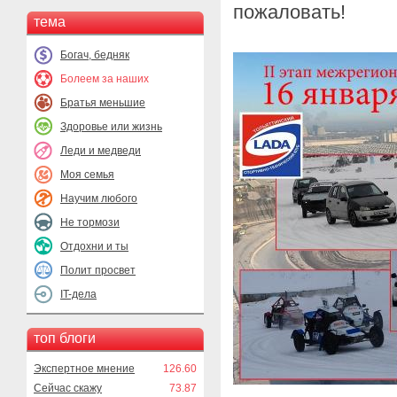
пожаловать!
тема
Богач, бедняк
Болеем за наших
Братья меньшие
Здоровье или жизнь
Леди и медведи
Моя семья
Научим любого
Не тормози
Отдохни и ты
Полит просвет
IT-дела
топ блоги
Экспертное мнение
126.60
Сейчас скажу
73.87