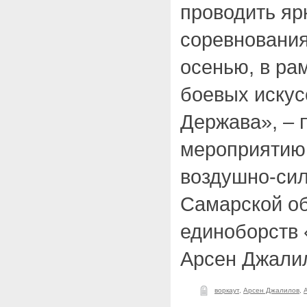
проводить яр
соревнования
осенью, в ра
боевых иску
Держава», – 
мероприятию
воздушно-сил
Самарской об
единоборств
Арсен Джали
воркаут
,
Арсен Джалилов
,