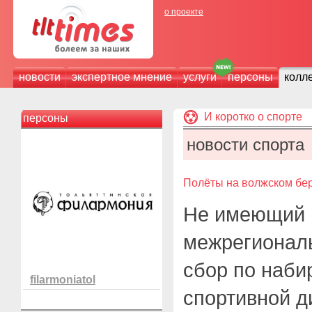
о проекте
новости
экспертное мнение
услуги
персоны
колл
И коротко о спорте
персоны
новости спорта
Полёты на волжском бе
Не имеющий 
межрегионал
сбор по наб
filarmoniatol
спортивной д