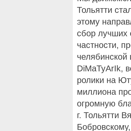
Тольятти ста
этому направ
сбор лучших 
частности, п
челябинской 
DiMaTyArIk, в
ролики на Ют
миллиона пр
огромную бла
г. Тольятти 
Бобровскому,