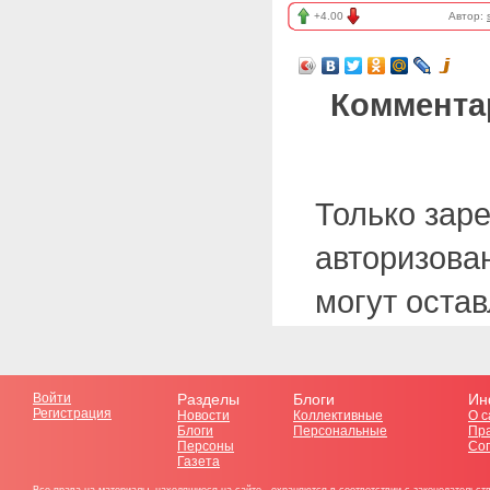
+4.00
Автор:
Коммента
Только зар
авторизова
могут оста
Войти
Разделы
Блоги
Ин
Регистрация
Новости
Коллективные
О с
Блоги
Персональные
Пр
Персоны
Со
Газета