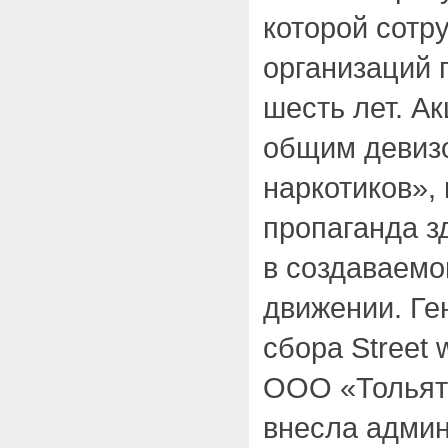
которой сотр
организаций 
шесть лет. А
общим девиз
наркотиков»,
пропаганда з
в создаваем
движении. Г
сбора Street
ООО «Тольятт
внесла админи