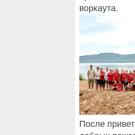
воркаута.
После привет