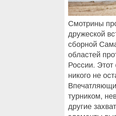
Смотрины пр
дружеской вс
сборной Сама
областей про
России. Этот
никого не ос
Впечатляющи
турником, не
другие захв