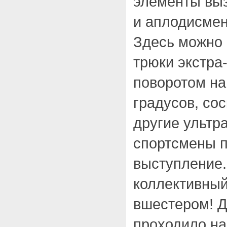
элементы вы
и аплодисме
Здесь можно 
трюки экстра-
поворотом на
градусов, со
другие ультр
спортсмены 
выступление.
коллективный
вшестером! Д
проходило н