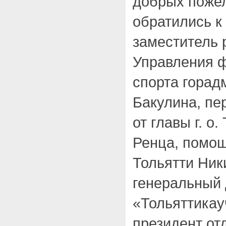
добрых пожел
обратились к
заместитель 
Управления ф
спорта гора
Бакулина, пе
от главы г. о
Ренца, помощ
Тольятти Ник
генеральный
«Тольяттикау
президент от