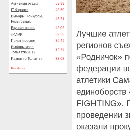
Активный отдых
59.33
IT-баранки
48.50
Выборы. Конкурсы.
46.71
Розыгрыши.
Вкусная жизнь
43.03
Лучшие атле
Додыр
39.58
Полит просвет
35.49
регионов съе
Выборы мэра
34.76
Тольятти-2012
«Родничок» 
Развитие Тольятти
33.03
федерации в
Все блоги
атлетики Сам
единоборств
FIGHTING». 
проведении з
оказали проку