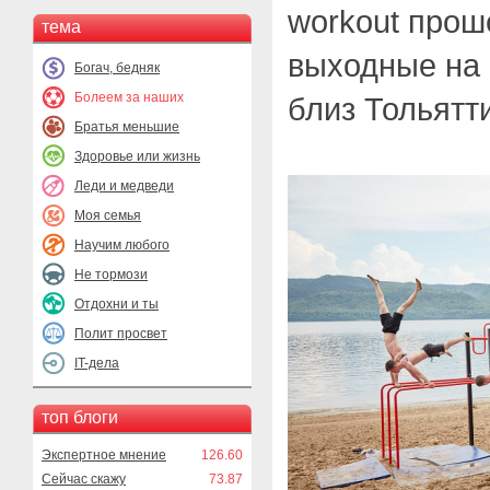
workout прош
тема
выходные на
Богач, бедняк
Болеем за наших
близ Тольятти
Братья меньшие
Здоровье или жизнь
Леди и медведи
Моя семья
Научим любого
Не тормози
Отдохни и ты
Полит просвет
IT-дела
топ блоги
Экспертное мнение
126.60
Сейчас скажу
73.87