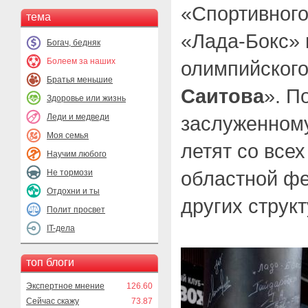
«Спортивного
тема
«Лада-Бокс» 
Богач, бедняк
Болеем за наших
олимпийског
Братья меньшие
Саитова
». П
Здоровье или жизнь
Леди и медведи
заслуженному
Моя семья
летят со всех
Научим любого
областной фе
Не тормози
Отдохни и ты
других структ
Полит просвет
IT-дела
топ блоги
Экспертное мнение
126.60
Сейчас скажу
73.87