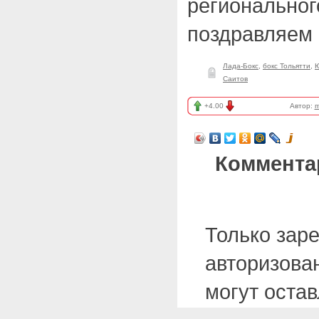
региональног
поздравляем 
Лада-Бокс
,
бокс Тольятти
,
Ю
Саитов
+4.00
Автор:
m
Коммента
Только зар
авторизова
могут оста