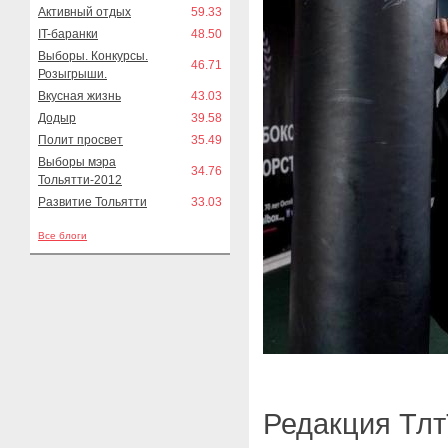
Активный отдых
59.33
IT-баранки
48.50
Выборы. Конкурсы.
46.71
Розыгрыши.
Вкусная жизнь
43.03
Додыр
39.58
Полит просвет
35.49
Выборы мэра
34.76
Тольятти-2012
Развитие Тольятти
33.03
Все блоги
Редакция Тлт