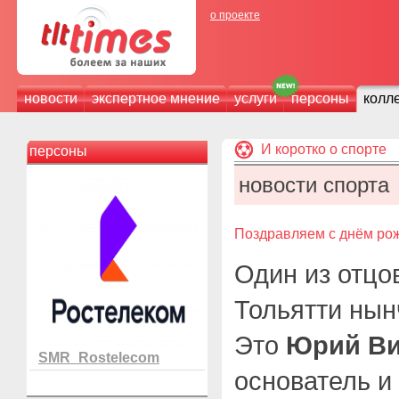
о проекте
новости
экспертное мнение
услуги
персоны
колл
И коротко о спорте
персоны
новости спорта
Поздравляем с днём ро
Один из отцо
Тольятти нын
Это
Юрий Ви
SMR_Rostelecom
основатель и