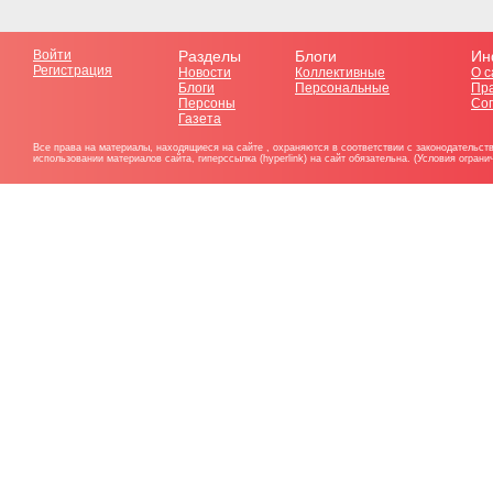
Войти
Разделы
Блоги
Ин
Регистрация
Новости
Коллективные
О с
Блоги
Персональные
Пр
Персоны
Со
Газета
Все права на материалы, находящиеся на сайте , охраняются в соответствии с законодательст
использовании материалов сайта, гиперссылка (hyperlink) на сайт обязательна. (Условия огран