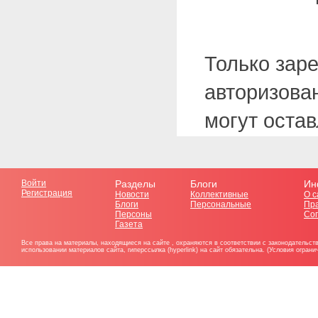
Только зар
авторизова
могут оста
Войти
Разделы
Блоги
Ин
Регистрация
Новости
Коллективные
О с
Блоги
Персональные
Пр
Персоны
Со
Газета
Все права на материалы, находящиеся на сайте , охраняются в соответствии с законодательст
использовании материалов сайта, гиперссылка (hyperlink) на сайт обязательна. (Условия огран