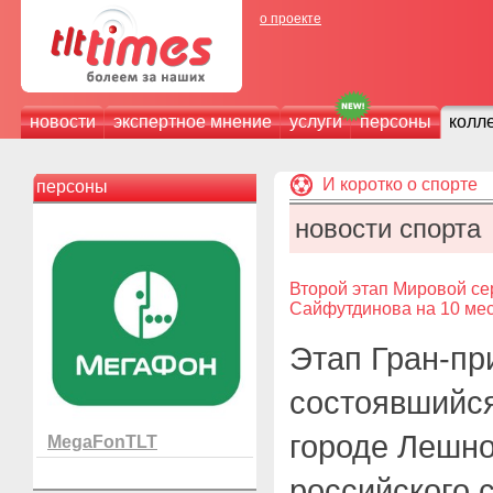
о проекте
новости
экспертное мнение
услуги
персоны
колл
И коротко о спорте
персоны
новости спорта
Второй этап Мировой се
Сайфутдинова на 10 ме
Этап Гран-пр
состоявшийся
городе Лешно
MegaFonTLT
российского 