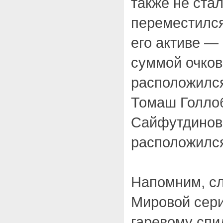
также не ста
переместился
его активе — 
суммой очков
расположилс
Томаш Голло
Сайфутдинов 
расположился
Напомним, с
Мировой сери
гаревому спи