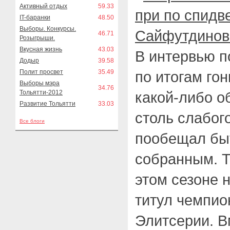
Активный отдых
59.33
IT-баранки
48.50
Выборы. Конкурсы.
46.71
Розыгрыши.
Вкусная жизнь
43.03
В интервью 
Додыр
39.58
Полит просвет
35.49
по итогам го
Выборы мэра
34.76
Тольятти-2012
какой-либо о
Развитие Тольятти
33.03
столь слабог
Все блоги
пообещал бы
собранным. Т
этом сезоне 
титул чемпио
Элитсерии. В