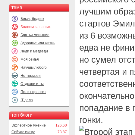
тема
лучшим образ
Богач, бедняк
стартов Эмил
Болеем за наших
из 6 возможн
Братья меньшие
Здоровье или жизнь
едва не фини
Леди и медведи
но сумел отст
Моя семья
Научим любого
четвертая и 
Не тормози
соответственн
Отдохни и ты
Полит просвет
окончательно
IT-дела
попадание в
топ блоги
гонки.
Экспертное мнение
126.60
Сейчас скажу
73.87