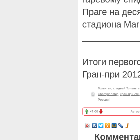
Праге на дес
стадиона Mar
___________
Итоги первог
Гран-при 201
Тольятти
,
спидвей Тольятти
Championship
,
гран-при спи
России!
+7.00
Автор
Коммента