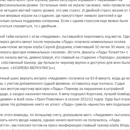
нас было всего трое игроков, ранее регулярно игравших с «мужиками» на
ессиональном уровне. Остальные либо не играли так вовсе, либо провели н
е четырех матчей такого уровня, это уже стресс. И двойной стресс возник от т
они впервые играли на стадионе, где присутствует немало зрителей и где
только сильна поддержка соперника. Если с одним стрессом еще можно было
ытаться справиться, то с двойным…
рой тайм начался с атак «Академии», пытавшейся переломить ход матча. Одн
 через десять минут после перерыва «Лада» огорчила номинальных хозяев
ьим голом: ветеран клуба Сергей Дзодзиев, отметивший 32-летие 30 июня, с
еиграть вратаря номинальных «хозяев». (Кстати, фанаты «Лады-Тольятти» с
го начала матча, демонстрируя, кто главный на стадионе «Торпедо», развер
 собственный баннер, где белым по черному крупно и доступно для всех был
исано: «ХОЗЯЕВА ВЕРНУЛИСЬ»).
чный шанс вернуть интригу «Академия» получила на 63-й минуте, когда до к
а, с учетом добавленного судьей времени, оставалось еще полчаса. Судья
азал желтую карточку вратарю «Лады» Павлову за нарушение в штрафной
щади, а заодно назначил пенальти. К мячу подошел Коротаев, лучший бомба
демии» и всей зоны «Урал-Поволжье» в сезоне 2011/12 годов. Удар был отр
тарем. На добивание никто не успел: «Лада» сумела «вынести» мяч подальше
е этого команды, по большому счету, доигрывали матч. «Академия» пыталас
оить нечто вроде навала, однако ничего внятного не получалось. «Лада-
ятти», как пояснил потом на пресс-конференции главный тренер клуба Игорь