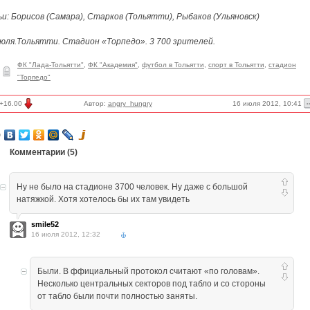
и: Борисов (Самара), Старков (Тольятти), Рыбаков (Ульяновск)
июля.Тольятти. Стадион «Торпедо». 3 700 зрителей.
ФК "Лада-Тольятти"
,
ФК "Академия"
,
футбол в Тольятти
,
спорт в Тольятти
,
стадион
"Торпедо"
16 июля 2012, 10:41
+16.00
Автор:
angry_hungry
Комментарии (
5
)
Ну не было на стадионе 3700 человек. Ну даже с большой
натяжкой. Хотя хотелось бы их там увидеть
smile52
16 июля 2012, 12:32
Были. В ффициальный протокол считают «по головам».
Несколько центральных секторов под табло и со стороны
от табло были почти полностью заняты.