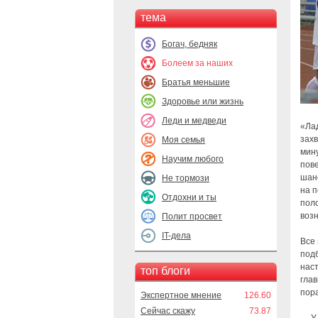
тема
Богач, бедняк
Болеем за наших
Братья меньшие
Здоровье или жизнь
Леди и медведи
«Лад
захв
Моя семья
мину
Научим любого
пов
шанс
Не тормози
на п
Отдохни и ты
поло
возн
Полит просвет
IT-дела
Все 
под
нас
топ блоги
глав
пор
Экспертное мнение
126.60
Сейчас скажу
73.87