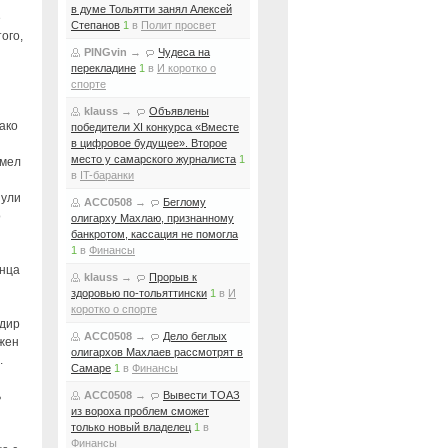
в думе Тольятти занял Алексей
е
Степанов
1
в
Полит просвет
ого,
PINGvin
→
Чудеса на
перекладине
1
в
И коротко о
спорте
klauss
→
Объявлены
ако
победители XI конкурса «Вместе
в цифровое будущее». Второе
место у самарского журналиста
1
умел
в
IT-баранки
нули
ACC0508
→
Беглому
о
олигарху Махлаю, признанному
банкротом, кассация не помогла
1
в
Финансы
онца
klauss
→
Прорыв к
здоровью по-тольяттински
1
в
И
коротко о спорте
рдир
ACC0508
→
Дело беглых
ажен
олигархов Махлаев рассмотрят в
.
Самаре
1
в
Финансы
ь
ACC0508
→
Вывести ТОАЗ
из вороха проблем сможет
только новый владелец
1
в
Финансы