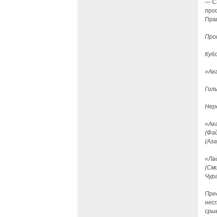
— С
про
Прак
Про
Кубо
«Ак
Голы
Нер
«Ака
(Фай
(Аза
«Лад
(Сми
Чур
Пред
несп
сры