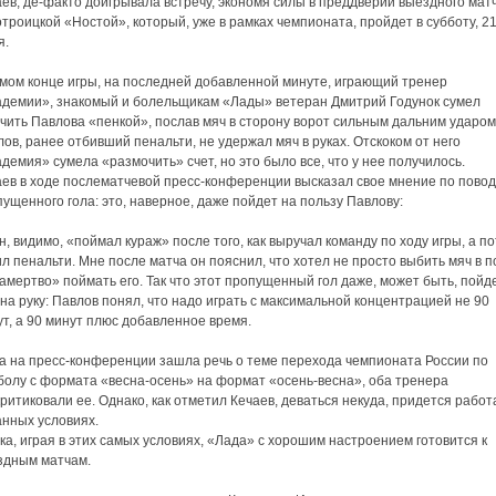
ев, де-факто доигрывала встречу, экономя силы в преддверии выездного матч
троицкой «Ностой», который, уже в рамках чемпионата, пройдет в субботу, 2
я.
амом конце игры, на последней добавленной минуте, играющий тренер
адемии», знакомый и болельщикам «Лады» ветеран Дмитрий Годунок сумел
чить Павлова «пенкой», послав мяч в сторону ворот сильным дальним ударом
ов, ранее отбивший пенальти, не удержал мяч в руках. Отскоком от него
демия» сумела «размочить» счет, но это было все, что у нее получилось.
аев в ходе послематчевой пресс-конференции высказал свое мнение по повод
ущенного гола: это, наверное, даже пойдет на пользу Павлову:
, видимо, «поймал кураж» после того, как выручал команду по ходу игры, а п
л пенальти. Мне после матча он пояснил, что хотел не просто выбить мяч в п
амертво» поймать его. Так что этот пропущенный гол даже, может быть, пойд
на руку: Павлов понял, что надо играть с максимальной концентрацией не 90
т, а 90 минут плюс добавленное время.
да на пресс-конференции зашла речь о теме перехода чемпионата России по
болу с формата «весна-осень» на формат «осень-весна», оба тренера
ритиковали ее. Однако, как отметил Кечаев, деваться некуда, придется работ
анных условиях.
ка, играя в этих самых условиях, «Лада» с хорошим настроением готовится к
здным матчам.