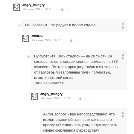
angry_hungry
16 июля 2012, 16:43
↑
ОК. Поверим. Это радует в любом случае
smile52
16 июля 2012, 16:56
↑
Ну смотрите. Весь стадион — на 20 тысяч. 24
сектора, то есть каждый сектор примерно на 833
человека. Пять секторов (под табло и со стороны
от табло) были заполнены почти полностью,
плюс фанатский сектор.
Так и набирается.
angry_hungry
16 июля 2012, 17:04
↑
Ангри. вопрос к вам непосредственно. что
входит в ваши обязанности как главного
прессуна? сглаживать углы, редактировать
словесноизлияния руководства?