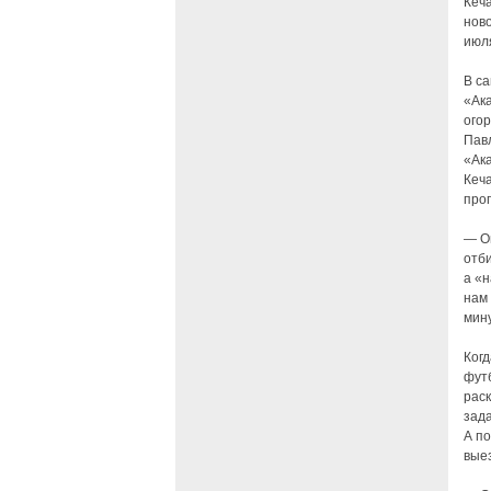
Кеча
ново
июл
В с
«Ак
огор
Павл
«Ака
Кеч
проп
— Он
отби
а «н
нам 
мину
Ког
фут
раск
зад
А по
вые