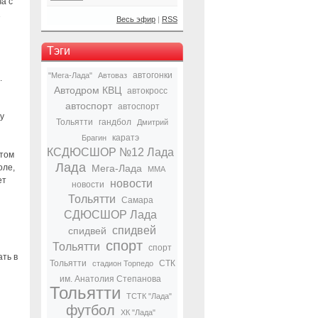
а с
1
Весь эфир
|
RSS
Тэги
автогонки
"Мега-Лада"
Автоваз
.
Автодром КВЦ
автокросс
автоспорт
автоспорт
у
Тольятти
гандбол
Дмитрий
каратэ
Брагин
КСДЮСШОР №12 Лада
отом
Лада
оле,
Мега-Лада
ММА
ет
новости
новости
Тольятти
Самара
СДЮСШОР Лада
спидвей
спидвей
спорт
Тольятти
спорт
ать в
Тольятти
СТК
стадион Торпедо
им. Анатолия Степанова
Тольятти
ТСТК "Лада"
футбол
ХК "Лада"