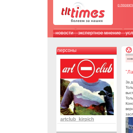
о проект
новости
экспертное мнение
усл
персоны
нов
"Ла
За д
Тол
выс
Тол
Коно
верн
засл
artclub_kirpich