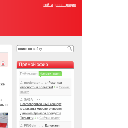
войти
|
регистрация
Прямой эфир
Публикации
Комментарии
moderator
→
Ракетная
 же
опасность в Тольятти!
1
в
Сейчас
скажу
и»
SABA
→
Благотворительный концерт
ально
музыканта мирового уровня
Даниила Крамера пройдёт в
Тольятти
1
в
Сейчас скажу
PINGvin
→
Взломали