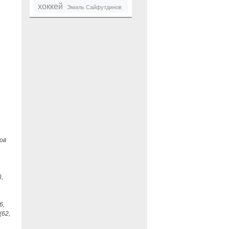
хоккей
Эмиль Сайфутдинов
ов
,
6,
(62,