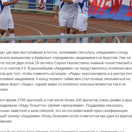
а» (де-юре выступавшая в гостях, хозяевами считалась «Академия») сходу
атила инициативу и буквально «придавила» академиков к их воротам. Уже на 
те после двух голов 19-летнего Сергея Нахлесткина главный тольяттинский 
ел со счетом 2:0. В дальнейшем «Академии» не представлялось особенно мно
ов для того, чтобы изменить ситуацию. «Лада» прессинговала и в центре пол
оловине академиков. К концу первого тайма мяч стал почаще оказываться на
вине ворот «Лады», однако каких-то особенно опасных моментов так и не
икло.
это время 3700 зрителей, в том числе более 200 фанатов, очень громко и кра
бадривали «Ладу-Тольятти» своими «кричалками». Поддержка оказалась
только заметной и качественной, что на послематчевой пресс-конференции
ный тренер «Академии» Игорь Осинькин особо отметил ее как один из факто
ажения: