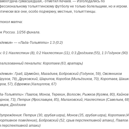
амоотдача сумасшедшая,- отметил Кечаев. — Изголодались по
фессиональному тольяттинскому футболу не только болельщики, но и игроки.
тически все они, особо подчеркну, местные, тольяттинцы.
токол матча:
к России. 1/256 финала.
адемия» — «Лада-Тольятти» 1:3 (0:2)
: 0:1 Нахлесткин (8), 0:2 Нахлесткин (11), 0:3 Дзодзиев (55), 1:3 Годунок (90)
еализованный пенальти: Коротаев (63, вратарь)
демия»: Граб, Шумейко, Магадиев, Бобровский (Годунок, 59), Овсянников
рузов, 78), Друковский, Шарипов, Коробов (Мильдзихов, 70), Коротаев, Шашк
ров, 57), Ефремов (Халиуллов, 67)
а-Тольятти»: Павлов, Монов, Терехин, Волосян, Рыжков (Кузяев, 80), Кайнов
рнов, 73), Петрик (Ярославцев, 85), Малаховский, Нахлесткин (Савельев, 68)
авцев, Дзодзиев
упреждения: Петрик (30, грубая игра), Монов (35, грубая игра), Коротаев (4
ортивное поведение), Бобровский (52, срыв перспективной атаки), Павлов 
в перспективной атаки)