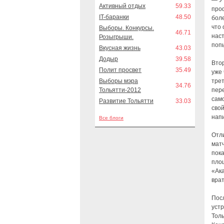
— У 
Активный отдых
59.33
проф
IT-баранки
48.50
боле
что 
Выборы. Конкурсы.
46.71
нас
Розыгрыши.
поп
Вкусная жизнь
43.03
Додыр
39.58
Вто
Полит просвет
35.49
уже
Выборы мэра
трет
34.76
Тольятти-2012
пер
само
Развитие Тольятти
33.03
свой
нап
Все блоги
Отли
матч
пок
пло
«Ака
вра
Посл
устр
Толь