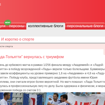
е
уги
персоны
коллективные блоги
персональные блоги
И коротко о спорте
ости спорта
да-Тольятти" вернулась с триумфом
ень до кубкового матча в рамках 1/256 финала между «Академией» и «Ладой-
ьятти» в победу возрожденной «Лады» верили только болельщики. Букмекеры
тавили коэффициенты на уровне примерно 1,6 на «Академию» и 4,8 на «Ладу-
ьятти». Победу клуба, представляющего академию футбола имени Юрия
плева, они считали втрое более вероятной. Но матч показал: «Лада-Тольятт
улась в профессиональную лигу по делу. Была одержана и физически, и мор
уженная победа со счетом 3:1.