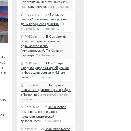
Telegram: как вернуть аккаунт и
наказать злодеев
1
в
IT-баранки
moderator
→
Большие
гонки УАЗов можно увидеть на
День народного единства
1
в
Автомобиль - не роскошь
PINGvin
→
В Самарской
области открылось новое
адвокатское бюро
"Архангельский, Потёмкин и
партнёры
2
в
Финансы
11-й
клуб
PINGvin
→
ГК «Солар»:
го
Средний ущерб от одной утечки
информации составил 5,5 млн
я, и
рублей
1
в
IT-баранки
Lero-4-ka
→
Автограф-
сессия звёзд автоспорта пройдёт
в Тольятти
1
в
Автомобиль - не
сиво
роскошь
Lero-4-ka
→
Финансовая
помощь на организацию
ров
предпринимательской
деятельности
1
в
Финансы
antidur
→
Вакантное место