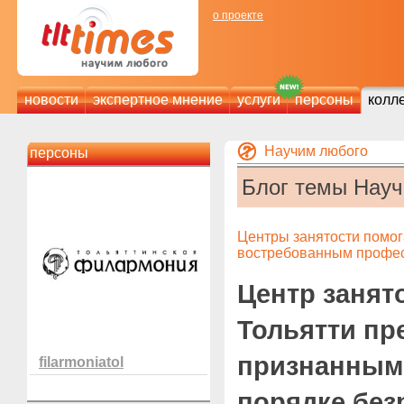
о проекте
новости
экспертное мнение
услуги
персоны
колл
Научим любого
персоны
Блог темы Нау
Центры занятости помог
востребованным профе
Центр занято
Тольятти пр
признанным
filarmoniatol
порядке без