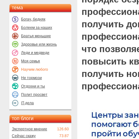
тема
профессион
Богач, бедняк
получить д
Болеем за наших
профессион
Братья меньшие
Здоровье или жизнь
что позволя
Леди и медведи
повысить к
Моя семья
Научим любого
получить н
Не тормози
профессион
Отдохни и ты
Полит просвет
IT-дела
топ блоги
Экспертное мнение
126.60
Сейчас скажу
73.87