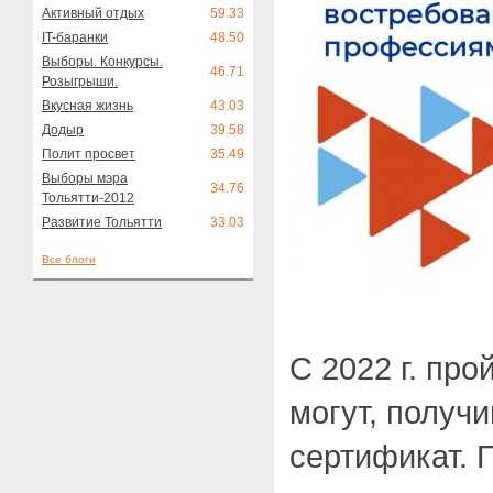
Активный отдых
59.33
IT-баранки
48.50
Выборы. Конкурсы.
46.71
Розыгрыши.
Вкусная жизнь
43.03
Додыр
39.58
Полит просвет
35.49
Выборы мэра
34.76
Тольятти-2012
Развитие Тольятти
33.03
Все блоги
С 2022 г. пр
могут, получ
сертификат. 