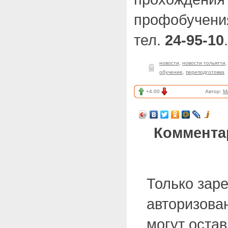
профобучени
тел.
24-95-10
.
новости
,
новости тольятти
обучение
,
переподготовка
+4.00
Автор:
M
Коммента
Только зар
авторизова
могут оста