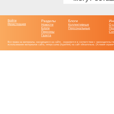
Войти
Разделы
Блоги
Ин
Регистрация
Новости
Коллективные
О с
Блоги
Персональные
Пр
Персоны
Со
Газета
Все права на материалы, находящиеся на сайте , охраняются в соответствии с законодательст
использовании материалов сайта, гиперссылка (hyperlink) на сайт обязательна. (Условия огран