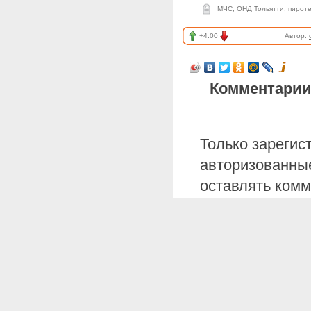
МЧС
,
ОНД Тольятти
,
пирот
+4.00
Автор:
Комментарии
Только зарегис
авторизованные
оставлять комм