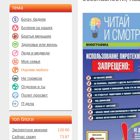
тема
Богач, бедняк
Болеем за наших
Братья меньшие
Здоровье или жизнь
Леди и медведи
Моя семья
Научим любого
Не тормози
Отдохни и ты
Полит просвет
IT-дела
топ блоги
Экспертное мнение
126.60
Сейчас скажу
73.87