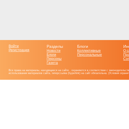
Войти
Разделы
Блоги
Ин
Регистрация
Новости
Коллективные
О с
Блоги
Персональные
Пр
Персоны
Со
Газета
Все права на материалы, находящиеся на сайте , охраняются в соответствии с законодательст
использовании материалов сайта, гиперссылка (hyperlink) на сайт обязательна. (Условия огран