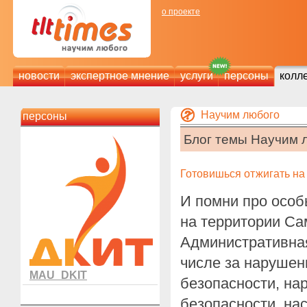
о проекте
новости
экспертное мнение
услуги
персоны
колл
Научим любого
персоны
Блог темы Научим 
Готовишься отжигать на
И помни про осо
на территории Са
Административная
числе за нарушен
MAU_DKIT
безопасности, н
безопасности, нас