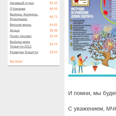
Активный отдых
59.33
IT-баранки
48.50
Выборы. Конкурсы.
46.71
Розыгрыши.
Вкусная жизнь
43.03
Додыр
39.58
Полит просвет
35.49
Выборы мэра
34.76
Тольятти-2012
Развитие Тольятти
33.03
Все блоги
И помни, мы буде
С уважением, МЧС