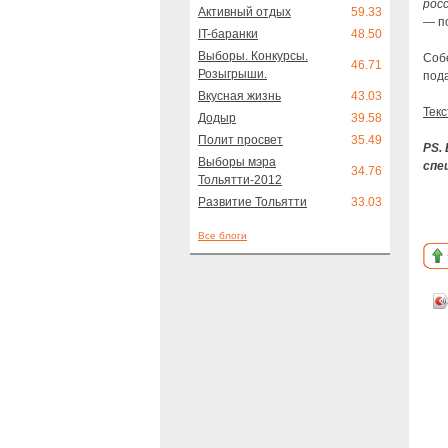
рос
Активный отдых
59.33
— п
IT-баранки
48.50
Выборы. Конкурсы.
Соб
46.71
Розыгрыши.
пода
Вкусная жизнь
43.03
Тек
Додыр
39.58
Полит просвет
35.49
PS.
Выборы мэра
спе
34.76
Тольятти-2012
Развитие Тольятти
33.03
Все блоги