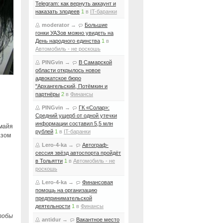
Telegram: как вернуть аккаунт и
наказать злодеев
1
в
IT-баранки
moderator
→
Большие
гонки УАЗов можно увидеть на
День народного единства
1
в
Автомобиль - не роскошь
PINGvin
→
В Самарской
области открылось новое
адвокатское бюро
"Архангельский, Потёмкин и
партнёры
2
в
Финансы
PINGvin
→
ГК «Солар»:
я
Средний ущерб от одной утечки
информации составил 5,5 млн
 майя
рублей
1
в
IT-баранки
азом
Lero-4-ka
→
Автограф-
сессия звёзд автоспорта пройдёт
в Тольятти
1
в
Автомобиль - не
роскошь
Lero-4-ka
→
Финансовая
помощь на организацию
предпринимательской
деятельности
1
в
Финансы
тобы
antidur
→
Вакантное место