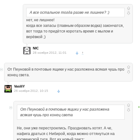
А все остальное тогда разве не лишнее? :)
нет, не лишнее!
когда все запасы (главным образом водка) закончатся,
вот тогда то придётся коротать время с мылом и
верёвкой ;)
NIC
28 ноября 2012, 11:01
↑
От Пеуновой в почтовые ящики у нас разложена всякая чушь про
конец света.
VasiliY
26 ноября 2012, 10:15
+
От Пеуновой в почтовые ящики у нас разложена
всякая чушь про конец света
Не, они уже перестроились. Праздновать хотят. А че,
нафига драться с Нибирой, когда можно оттянуться на
космической тусе. Вот их новый текст: