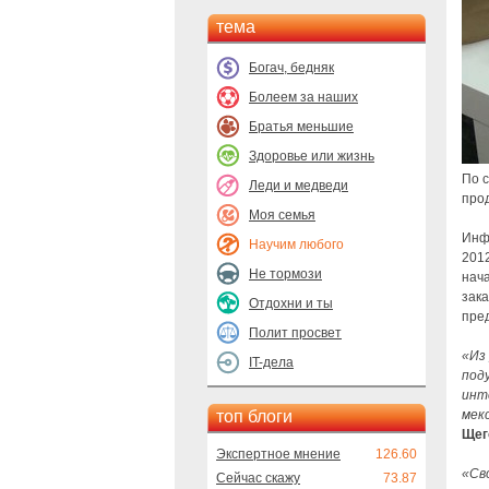
тема
Богач, бедняк
Болеем за наших
Братья меньшие
Здоровье или жизнь
По 
Леди и медведи
прод
Моя семья
Инф
Научим любого
2012
Не тормози
нача
зака
Отдохни и ты
пред
Полит просвет
«Из
IT-дела
под
инт
топ блоги
мек
Щег
Экспертное мнение
126.60
«Св
Сейчас скажу
73.87