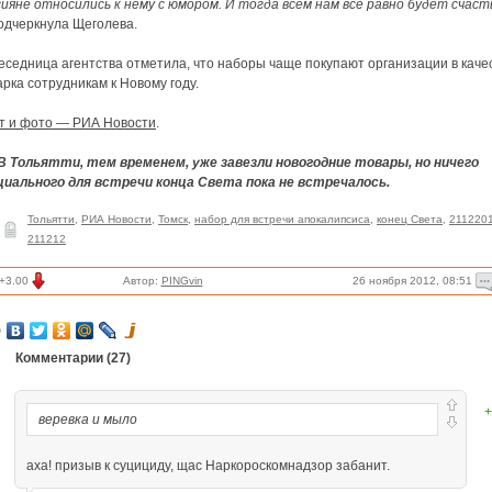
сияне относились к нему с юмором. И тогда всем нам все равно будет счаст
одчеркнула Щеголева.
еседница агентства отметила, что наборы чаще покупают организации в каче
рка сотрудникам к Новому году.
ст и фото — РИА Новости
.
 В Тольятти, тем временем, уже завезли новогодние товары, но ничего
циального для встречи конца Света пока не встречалось.
Тольятти
,
РИА Новости
,
Томск
,
набор для встречи апокалипсиса
,
конец Света
,
211220
211212
26 ноября 2012, 08:51
+3.00
Автор:
PINGvin
Комментарии (
27
)
+
веревка и мыло
аха! призыв к суцициду, щас Наркороскомнадзор забанит.