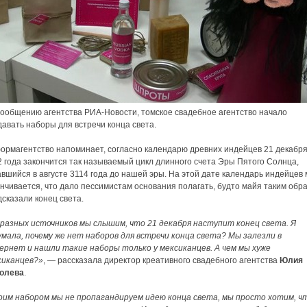
сообщению агентства РИА-Новости, томское свадебное агентство начало
авать наборы для встречи конца света.
ормагентство напоминает, согласно календарю древних индейцев 21 декабр
 года закончится так называемый цикл длинного счета Эры Пятого Солнца,
вшийся в августе 3114 года до нашей эры. На этой дате календарь индейцев
нчивается, что дало пессимистам основания полагать, будто майя таким обр
сказали конец света.
 разных источников мы слышим, что 21 декабря наступит конец света. Я
умала, почему же нет наборов для встречи конца света? Мы залезли в
ернет и нашли такие наборы только у мексиканцев. А чем мы хуже
сиканцев?»
, — рассказала директор креативного свадебного агентства
Юлия
олева
.
оим набором мы не пропагандируем идею конца света, мы просто хотим, ч