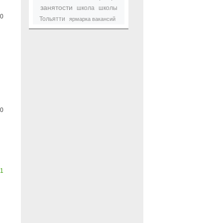
занятости
школа
школы
0
Тольятти
ярмарка вакансий
0
1