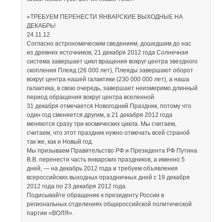
«ТРЕБУЕМ ПЕРЕНЕСТИ ЯНВАРСКИЕ ВЫХОДНЫЕ НА
ДЕКАБРЬ!
24.11.12
Согласно астрономическим сведениям, дошедшим до нас
из древних источников, 21 декабря 2012 года Солнечная
система завершает цикл вращения вокруг центра звездного
скопления Плеяд (26 000 лет), Плеяды завершают оборот
вокруг центра нашей галактики (230 000 000 лет), а наша
галактика, в свою очередь, завершает неизмеримо длинный
период обращения вокруг центра вселенной.
31 декабря отмечается Новогодний Праздник, потому что
один год сменяется другим, а 21 декабря 2012 года
меняются сразу три космических цикла. Мы считаем,
считаем, что этот праздник нужно отмечать всей страной
так же, как и Новый год.
Мы призываем Правительство РФ и Президента РФ Путина
В.В. перенести часть январских праздников, а именно 5
дней, — на декабрь 2012 года и требуем объявления
всероссийских выходных праздничных дней с 19 декабря
2012 года по 23 декабря 2012 года.
Подисывайте обращение к президенту России в
региональных отделениях общероссийской политической
партии «ВОЛЯ».