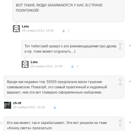
ВОТ ТАКИЕ ЛЮДИ ЗАНИМАЮТСЯ У НАС В СТРАНЕ
ПОЛИТИКОЙ!
Leto
26 ноября 2012, 10:56
↑
+
Тот тибетский оракул с его рекомендациями про дрова
и пр. тоже может отдохнуть...:)
Leto
26 ноября 2012, 10:59
↑
+
Вроде как недавно тов. 55555 предлагала вагон тушенки
самовывозом. Пожалуй, это самый практичный и надежный
вариант, чем эти вот гламурно оформленные наборчики.
zh-tlt
26 ноября 2012, 10:20
+
Кто как может, так и зарабатывает. Эти вот решили на теме
«Конец света» проехаться