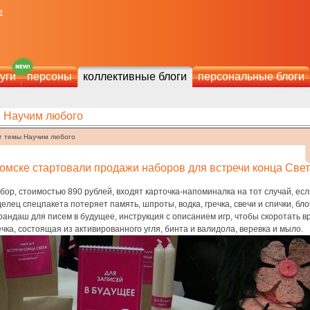
е
уги
персоны
коллективные блоги
персональные блоги
Научим любого
г темы Научим любого
омске стартовали продажи наборов для встречи конца Све
бор, стоимостью 890 рублей, входят карточка-напоминалка на тот случай, есл
елец спецпакета потеряет память, шпроты, водка, гречка, свечи и спички, бл
рандаш для писем в будущее, инструкция с описанием игр, чтобы скоротать в
чка, состоящая из активированного угля, бинта и валидола, веревка и мыло.