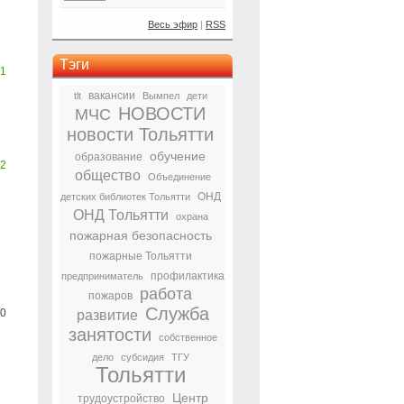
Весь эфир
|
RSS
Тэги
1
вакансии
tlt
Вымпел
дети
НОВОСТИ
МЧС
новости Тольятти
обучение
образование
2
общество
Объединение
ОНД
детских библиотек Тольятти
ОНД Тольятти
охрана
пожарная безопасность
пожарные Тольятти
профилактика
предприниматель
работа
пожаров
Служба
0
развитие
занятости
собственное
дело
субсидия
ТГУ
Тольятти
Центр
трудоустройство