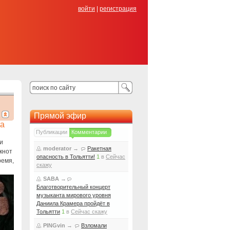
войти
|
регистрация
Прямой эфир
та
Публикации
Комментарии
и
moderator
→
Ракетная
окнот
опасность в Тольятти!
1
в
Сейчас
ремя,
скажу
SABA
→
Благотворительный концерт
музыканта мирового уровня
Даниила Крамера пройдёт в
Тольятти
1
в
Сейчас скажу
PINGvin
→
Взломали