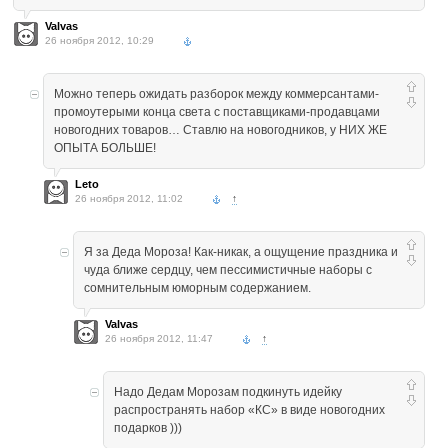
Valvas
26 ноября 2012, 10:29
Можно теперь ожидать разборок между коммерсантами-
промоутерыми конца света с поставщиками-продавцами
новогодних товаров… Ставлю на новогодников, у НИХ ЖЕ
ОПЫТА БОЛЬШЕ!
Leto
26 ноября 2012, 11:02
↑
Я за Деда Мороза! Как-никак, а ощущение праздника и
чуда ближе сердцу, чем пессимистичные наборы с
сомнительным юморным содержанием.
Valvas
26 ноября 2012, 11:47
↑
Надо Дедам Морозам подкинуть идейку
распространять набор «КС» в виде новогодних
подарков )))