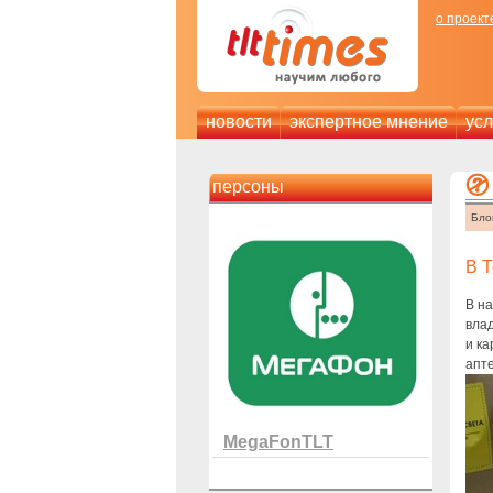
о проект
новости
экспертное мнение
усл
персоны
Бло
В Т
В на
влад
и ка
апте
MegaFonTLT