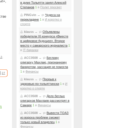
ье»
,
в думе Тольятти занял Алексей
Степанов
1
в
Полит просвет
PINGvin
→
Чудеса на
стве
перекладине
1
в
И коротко о
спорте
klauss
→
Объявлены
победители XI конкурса «Вместе
в цифровое будущее». Второе
место у самарского журналиста
1
в
IT-баранки
12
,
ACC0508
→
Беглому
олигарху Махлаю, признанному
банкротом, кассация не помогла
1
в
Финансы
27
klauss
→
Прорыв к
здоровью по-тольяттински
1
в
И
коротко о спорте
ACC0508
→
Дело беглых
олигархов Махлаев рассмотрят в
Самаре
1
в
Финансы
1
ACC0508
→
Вывести ТОАЗ
из вороха проблем сможет
только новый владелец
1
в
Финансы