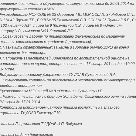
ортивных достижениях обучающихся и выпускников в срок до 20.01.2014 на
формационных стендах в МОУ.
 Руководителям МОУ СОШ № 33 Озеровой Т.В., МОУ СОШ № 37 Рябовой С.П.,
Ш № 43 Яценко Т.В., СОШ № 85 Разваляевой В.В. СОШ № 96 Пулиной Л.В., 
102 Лещенко Л.И., лицей № 9 Жигульской И.В., лицей № 8 «Олимпия»
знецову Н.В., гимназия №11 Камковой Л.Г.:
1. Организовать работу по приветствию факелоносцев по маршруту
ижения в соответствии с графиком (прилагается);
2. Назначить ответственных за жизнь и здоровье обучающихся во время
иветствия факелоносцев.
3. Направить заместителей директоров по воспитательной работе на
ганизационное совещание, которое состоится 17 января 2014 года в 10.00 
ОУ МУКе.
 Ведущему специалисту Дзержинского ТУ ДОАВ Сухоплюевой Л.А.:
1. Осуществить контроль за обеспечением безопасности обучающихся при
оведении мероприятия.
 Руководителям МОУ лицей № 8 «Олимпия» Кузнецову Н.В.:
1. Разместить растяжку с брендом Эстафеты Олимпийского огня на здани
У в срок до 17.01.2014.
 Контроль за исполнением данного приказа возложить на главного
ециалиста ТУ ДОАВ Евсикову Е.Ю.
чальник Дзержинского ТУ ДОАВ И.П. Лабунько
чальник отдела дошкольного,