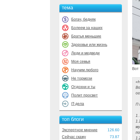
тема
Богач, бедняк
Болеем за наших
Братья меньшие
Здоровье или жизнь
Леди и медведи
Моя семья
Вот 
Научим любого
Не тормози
«Н
Отдохни и ты
Во
ог
Полит просвет
IT-дела
П 
1.
топ блоги
1.
му
Экспертное мнение
126.60
по
Сейчас скажу
73.87
1.