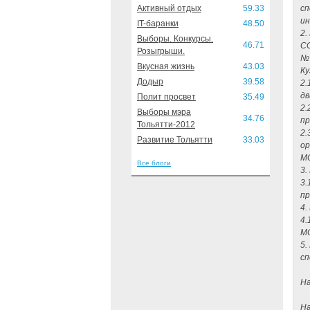
Активный отдых
59.33
сп
ин
IT-баранки
48.50
2.
Выборы. Конкурсы.
46.71
СО
Розыгрыши.
№ 
Вкусная жизнь
43.03
Ку
Додыр
39.58
2.
дв
Полит просвет
35.49
2.
Выборы мэра
34.76
пр
Тольятти-2012
2.
Развитие Тольятти
33.03
ор
М
Все блоги
3.
3.
пр
4.
4.
МО
5.
сп
На
На