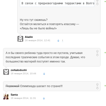
+
В связи с предновогодними террактами в Волгограде 
Ну что тут скажешь?
Остаётся молиться и повторять классику —
«Лишь бы не было войны!»
Aladin
16 января 2014, 12:41
↑
+
А я бы своего ребенка туда просто не пустила, учитывая
последние трагические события в этом городе. Думаю, что
большинство матерей поступят именно так.
zerkalodushi
16 января 2014, 10:44
+
Первомай
Олимпиада шагает по стране!!!
Santa
16 января 2014, 11:31