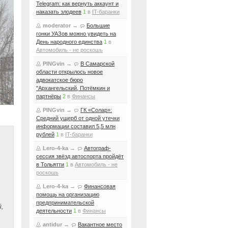
Telegram: как вернуть аккаунт и
наказать злодеев
1
в
IT-баранки
moderator
→
Большие
гонки УАЗов можно увидеть на
День народного единства
1
в
Автомобиль - не роскошь
PINGvin
→
В Самарской
области открылось новое
адвокатское бюро
"Архангельский, Потёмкин и
партнёры
2
в
Финансы
PINGvin
→
ГК «Солар»:
Средний ущерб от одной утечки
информации составил 5,5 млн
рублей
1
в
IT-баранки
Lero-4-ka
→
Автограф-
сессия звёзд автоспорта пройдёт
в Тольятти
1
в
Автомобиль - не
роскошь
Lero-4-ka
→
Финансовая
помощь на организацию
предпринимательской
,
деятельности
1
в
Финансы
antidur
→
Вакантное место