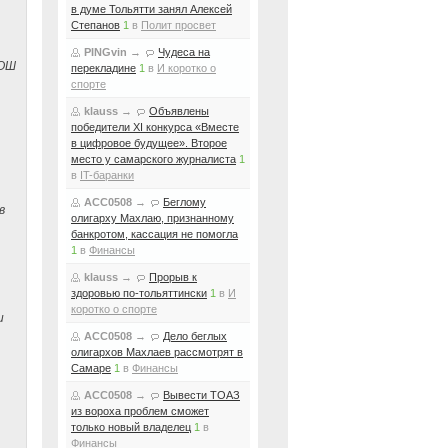
в думе Тольятти занял Алексей
Степанов
1
в
Полит просвет
PINGvin
→
Чудеса на
СОШ
перекладине
1
в
И коротко о
спорте
klauss
→
Объявлены
победители XI конкурса «Вместе
в цифровое будущее». Второе
место у самарского журналиста
1
в
IT-баранки
ACC0508
→
Беглому
в
олигарху Махлаю, признанному
банкротом, кассация не помогла
1
в
Финансы
klauss
→
Прорыв к
здоровью по-тольяттински
1
в
И
коротко о спорте
и
ACC0508
→
Дело беглых
олигархов Махлаев рассмотрят в
Самаре
1
в
Финансы
ACC0508
→
Вывести ТОАЗ
из вороха проблем сможет
только новый владелец
1
в
Финансы