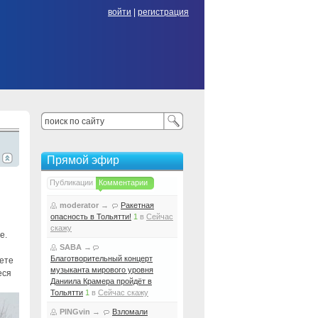
войти
|
регистрация
Прямой эфир
Публикации
Комментарии
moderator
→
Ракетная
опасность в Тольятти!
1
в
Сейчас
скажу
е.
SABA
→
Благотворительный концерт
фете
музыканта мирового уровня
еся
Даниила Крамера пройдёт в
Тольятти
1
в
Сейчас скажу
PINGvin
→
Взломали