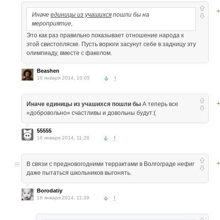
+
Иначе
единицы из учашихся
пошли бы на
мероприятие,
Это как раз правильно показывает отношение народа к
этой свистопляске. Пусть ворюги засунут себе в задницу эту
олимпиаду, вместе с факелом.
Beashen
16 января 2014, 10:05
↑
+
Иначе единицы из учашихся пошли бы
А теперь все
«добровольно» счастливы и довольны будут:(
55555
16 января 2014, 11:28
↑
+
В связи с предновогодними террактами в Волгограде нефиг
даже пытаться школьников выгонять.
Borodatiy
16 января 2014, 11:39
↑