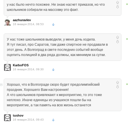
+
у нас было нечто похожее. Не знаю насчет приказов, но что
школьников собирали на массовку это факт.
aazhuravlev
16 января 2014, 08:53
+
У нас тоже школьников выводили, у меня дочь ходила.
Я тут писал, про Саратов, там даже спиртное не продавали в
этот день. А Волгоград в свете последних событий вообще
оцепить полицией в два ряда должны, как минимум за сутки.
KarboFOS
16 января 2014, 09:30
+
Хорошо, что в Волгограде скоро будет предолимпийский
праздник. Хорошего Вам настроения!
А что школьников привлекают к мероприятию, то это тоже
неплохо. Иначе единицы из учашихся пошли бы на
мероприятие, а так память на всю жизнь останется
tushov
16 января 2014, 09:43