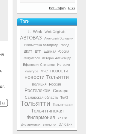
Весь эфир
|
RSS
Тэги
Wink
tlt
Wink Originals
АВТОВАЗ
Анатолий Волошин
Библиотека Автограда
город
Единая Россия
ДКИТ
ДТП
ня
Жигулевск
историк Александр
Ефимович Степанов
История
,
НОВОСТИ
культура
МЧС
новости Тольятти
полиция
Россия
рад
Ростелеком
Самара
Самарская область
ТоАЗ
Тольятти
13
Тольяттиазот
Тольяттинская
Филармония
УК РФ
Эл банк
филармония
экология