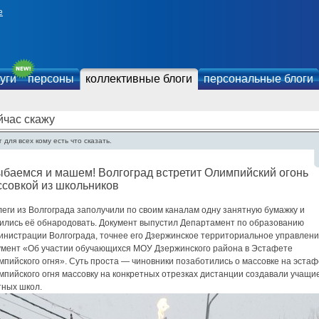
е
уги
персоны
коллективные блоги
персональные блоги
йчас скажу
 для всех кому есть что сказать.
баемся и машем! Волгоград встретит Олимпийский огонь
ссовкой из школьников
еги из Волгограда заполучили по своим каналам одну занятную бумажку и
ились её обнародовать. Документ выпустил Департамент по образованию
инистрации Волгограда, точнее его Дзержинское территориальное управлени
умент «Об участии обучающихся МОУ Дзержинского района в Эстафете
пийского огня». Суть проста — чиновники позаботились о массовке на эста
мпийского огня массовку на конкретных отрезках дистанции создавали учащи
тных школ.