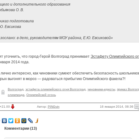
щего и дополнительного образования
бьякова О. В.
иказ подготовила
Ю. Евсикова
зослано: в дело, руководителям МОУ района, Е.Ю. Евсиковой»
т уточнить, что город-Герой Волгоград принимает
Эстафету Олимпийского ог
нваря 2014 года.
лично интересно, как чиновники сумеют обеспечить безопасность школьников
орых выгонят в мороз — радоваться прибытию Олимпийского факела?!
Волгоград
,
эстафета олимпийского огня Волгоград
,
чиновники-идиоты
,
приказ Волгог
олимпиада
,
Олимпийский огонь
16 января 2014, 08:36
+21.00
Автор:
PINGvin
Комментарии (
13
)