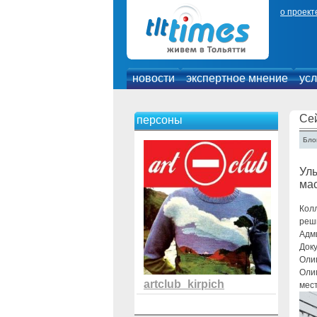
о проект
новости
экспертное мнение
усл
Се
персоны
Блог
Улы
ма
Колл
реш
Адм
Док
Олим
Оли
artclub_kirpich
мес