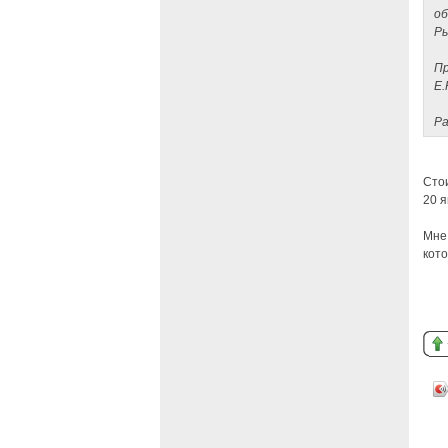
об
Ры
Пр
Е.
Ра
Стои
20 я
Мне 
кот