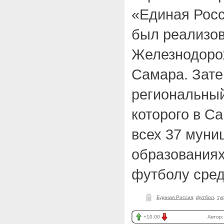
«Единая Росс
был реализов
Железнодоро
Самара. Зате
региональный
которого в С
всех 37 мун
образованиях
футболу сред
Единая Россия
,
футбол
,
ту
+10.00
Автор