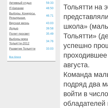
Активный отдых
59.33
Тольятти на 
IT-баранки
48.50
Выборы. Конкурсы.
представляли
46.71
Розыгрыши.
Вкусная жизнь
43.03
школа» (маль
Додыр
39.58
Тольятти» (д
Полит просвет
35.49
Выборы мэра
34.76
успешно прош
Тольятти-2012
Развитие Тольятти
33.03
проходившее 
Все блоги
августа.
Команда маль
подряд два ма
войти в числ
обладателей 