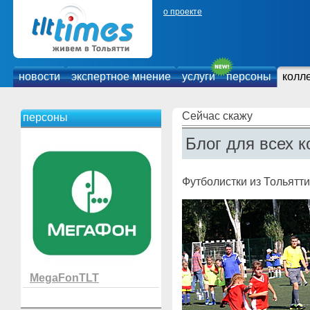
о проекте
новости
экспертное мнение
услуги
персоны
колл
Сейчас скажу
персоны
Блог для всех к
Футболистки из Тольятт
MegaFonTLT