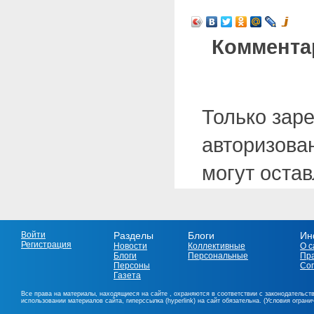
Коммента
Только зар
авторизова
могут оста
Войти
Разделы
Блоги
Ин
Регистрация
Новости
Коллективные
О с
Блоги
Персональные
Пр
Персоны
Со
Газета
Все права на материалы, находящиеся на сайте , охраняются в соответствии с законодательст
использовании материалов сайта, гиперссылка (hyperlink) на сайт обязательна. (Условия огран