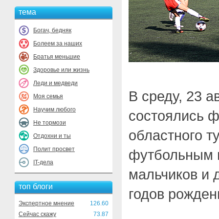
тема
Богач, бедняк
Болеем за наших
Братья меньшие
Здоровье или жизнь
Леди и медведи
В среду, 23 а
Моя семья
Научим любого
состоялись 
Не тормози
областного т
Отдохни и ты
Полит просвет
футбольным 
IT-дела
мальчиков и 
топ блоги
годов рожден
Экспертное мнение
126.60
Сейчас скажу
73.87