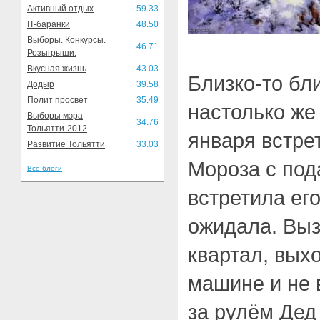
Активный отдых
59.33
IT-баранки
48.50
Выборы. Конкурсы.
46.71
Розыгрыши.
Вкусная жизнь
43.03
Близко-то бли
Додыр
39.58
Полит просвет
35.49
настолько же
Выборы мэра
34.76
Тольятти-2012
января встре
Развитие Тольятти
33.03
Мороза с под
Все блоги
встретила его
ожидала. Выз
квартал, вых
машине и не 
за рулём Дед