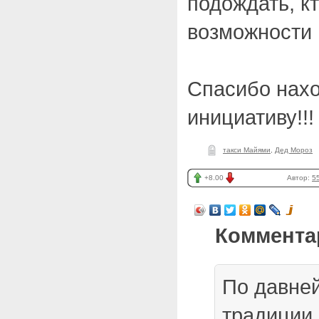
подождать, кт
возможности 
Спасибо нахо
инициативу!!!
такси Майями
,
Дед Мороз
+8.00
Автор:
5
Коммента
По давне
традиции 