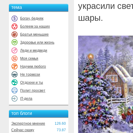
украсили све
тема
шары.
Богач, бедняк
Болеем за наших
Братья меньшие
Здоровье или жизнь
Леди и медведи
Моя семья
Научим любого
Не тормози
Отдохни и ты
Полит просвет
IT-дела
топ блоги
Экспертное мнение
126.60
Сейчас скажу
73.87