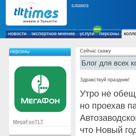
о проекте
новости
экспертное мнение
услуги
персоны
колл
Сейчас скажу
персоны
Блог для всех к
Здравствуй праздник!
Утро не обещ
но проехав п
Автозаводско
MegaFonTLT
что Новый го