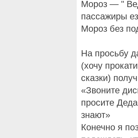
Мороз — " Ве
пассажиры ез
Мороз без по
На просьбу д
(хочу прокати
сказки) полу
«Звоните дис
просите Деда
знают»
Конечно я по