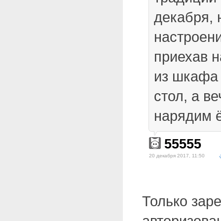
декабря, 
настроени
приехав н
из шкафа 
стол, а в
нарядим ё
55555
20 декабря 2017, 11:50
Только зар
авторизова