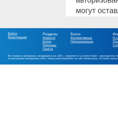
могут оста
Войти
Разделы
Блоги
Ин
Регистрация
Новости
Коллективные
О с
Блоги
Персональные
Пр
Персоны
Со
Газета
Все права на материалы, находящиеся на сайте , охраняются в соответствии с законодательст
использовании материалов сайта, гиперссылка (hyperlink) на сайт обязательна. (Условия огран