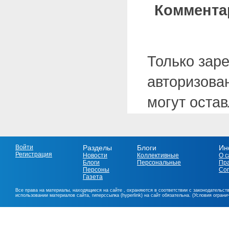
Коммента
Только зар
авторизова
могут оста
Войти
Разделы
Блоги
Ин
Регистрация
Новости
Коллективные
О с
Блоги
Персональные
Пр
Персоны
Со
Газета
Все права на материалы, находящиеся на сайте , охраняются в соответствии с законодательст
использовании материалов сайта, гиперссылка (hyperlink) на сайт обязательна. (Условия огран