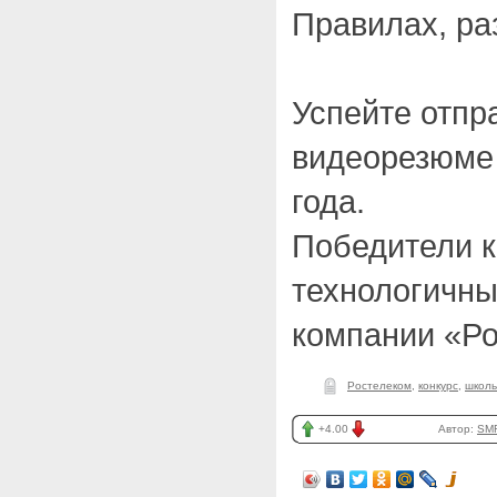
Правилах, ра
Успейте отпр
видеорезюме 
года.
Победители к
технологичны
компании «Ро
Ростелеком
,
конкурс
,
школь
+4.00
Автор:
SMR