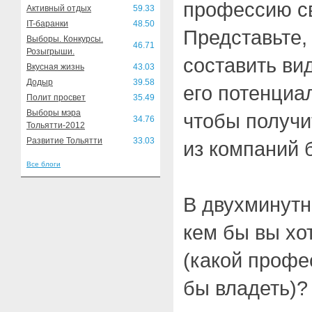
профессию с
Активный отдых
59.33
IT-баранки
48.50
Представьте,
Выборы. Конкурсы.
46.71
Розыгрыши.
составить ви
Вкусная жизнь
43.03
Додыр
39.58
его потенциа
Полит просвет
35.49
Выборы мэра
чтобы получи
34.76
Тольятти-2012
Развитие Тольятти
33.03
из компаний 
Все блоги
В двухминутн
кем бы вы хо
(какой профе
бы владеть)?