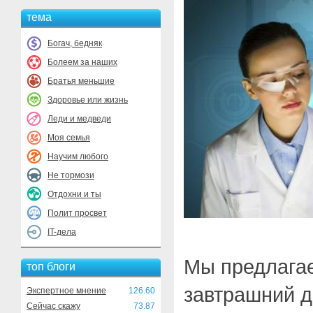
тема
Богач, бедняк
Болеем за наших
Братья меньшие
Здоровье или жизнь
Леди и медведи
Моя семья
Научим любого
Не тормози
Отдохни и ты
Полит просвет
IT-дела
Мы предлагае
топ блоги
завтрашний д
Экспертное мнение
126.60
Сейчас скажу
73.87