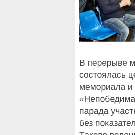
В перерыве 
состоялась ц
мемориала и
«Непобедима
парада участн
без показате
Таково велен