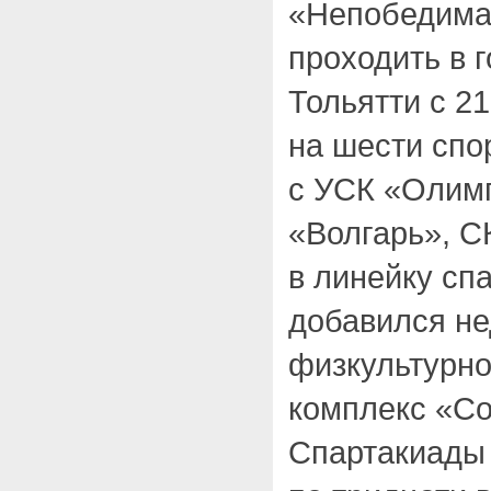
«Непобедима
проходить в 
Тольятти с 21
на шести спо
с УСК «Олимп
«Волгарь», С
в линейку сп
добавился н
физкультурн
комплекс «Со
Спартакиады