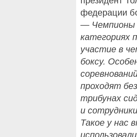
президент То
федерации б
— Чемпионы в
категориях п
участие в ч
боксу. Особ
соревнований
проходят без
трибунах си
и сотрудник
Такое у нас в
использовал