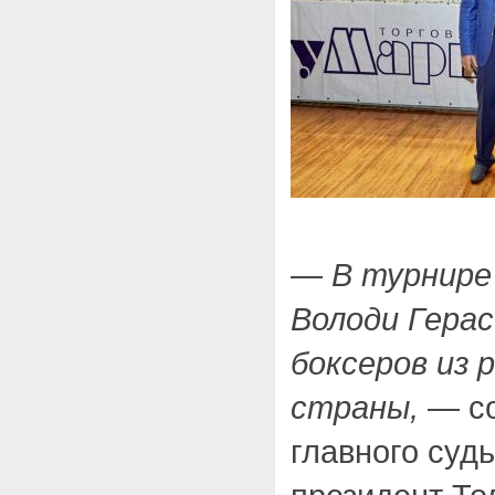
— В турнире
Володи Гера
боксеров из 
страны,
— со
главного суд