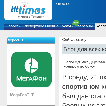
о проекте
новости
экспертное мнение
услуги
персоны
колл
Сейчас скажу
персоны
Блог для всех к
"Непобедимая Держава"
турниром по боксу
В среду, 21 о
спортивном к
был дан стар
MegaFonTLT
боевых иску