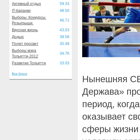
Активный отдых
59.33
IT-баранки
48.50
Выборы. Конкурсы.
46.71
Розыгрыши.
Вкусная жизнь
43.03
Додыр
39.58
Полит просвет
35.49
Выборы мэра
34.76
Тольятти-2012
Развитие Тольятти
33.03
Все блоги
Нынешняя С
Держава» про
период, когд
оказывает св
сферы жизни 