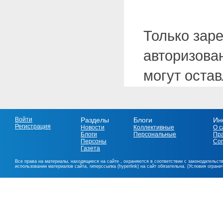
Только зар
авторизова
могут оста
Войти
Разделы
Блоги
Ин
Регистрация
Новости
Коллективные
О с
Блоги
Персональные
Пр
Персоны
Со
Газета
Все права на материалы, находящиеся на сайте , охраняются в соответствии с законодательст
использовании материалов сайта, гиперссылка (hyperlink) на сайт обязательна. (Условия огран