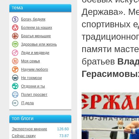
тема
Держава». Ме
Богач, бедняк
спортивных е
Болеем за наших
традиционног
Братья меньшие
Здоровье или жизнь
памяти масте
Леди и медведи
братьев
Вла
Моя семья
Научим любого
Герасимовы
Не тормози
Отдохни и ты
Полит просвет
IT-дела
топ блоги
Экспертное мнение
126.60
Сейчас скажу
73.87