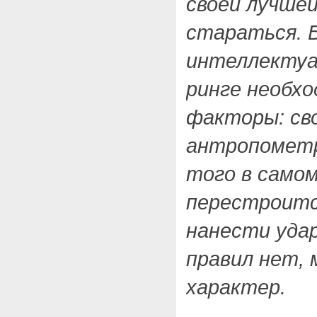
своей лучшей
стараться. 
интеллектуа
ринге необх
факторы: сво
антропометр
того в само
перестроится
нанести уда
правил нет,
характер.