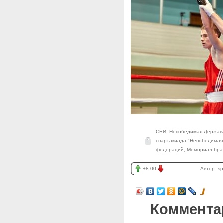
СБИ
,
Непобедимая Держав
спартакиада "Непобедимая
федераций
,
Мемориал бра
+8.00
Автор:
sp
Коммента