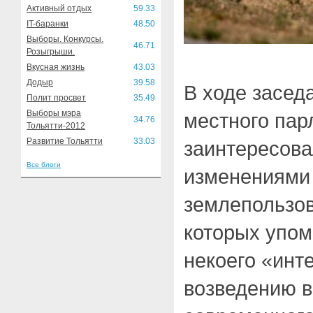
Активный отдых
59.33
IT-баранки
48.50
Выборы. Конкурсы.
46.71
Розыгрыши.
Вкусная жизнь
43.03
Додыр
39.58
В ходе засед
Полит просвет
35.49
Выборы мэра
местного пар
34.76
Тольятти-2012
Развитие Тольятти
33.03
заинтересов
Все блоги
изменениями
землепользов
которых упо
некоего «инт
возведению в