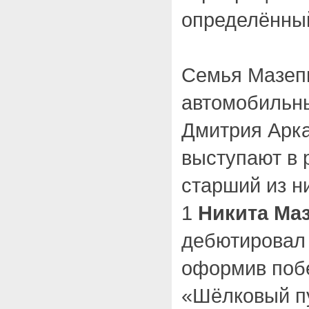
определённы
Семья Мазепи
автомобильны
Дмитрия Арк
выступают в 
старший из н
1
Никита Ма
дебютировал 
оформив поб
«Шёлковый пу