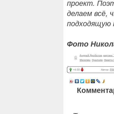
проект. Поэ
делаем всё,
подходящую 
Фото Никол
Андрей Дроботов
,
картинг 
Мазепин
,
Уралхим
,
Никита
+4.00
Автор:
PI
Коммента