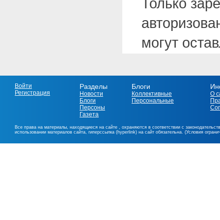
Только зар
авторизова
могут оста
Войти
Разделы
Блоги
Ин
Регистрация
Новости
Коллективные
О с
Блоги
Персональные
Пр
Персоны
Со
Газета
Все права на материалы, находящиеся на сайте , охраняются в соответствии с законодательст
использовании материалов сайта, гиперссылка (hyperlink) на сайт обязательна. (Условия огран