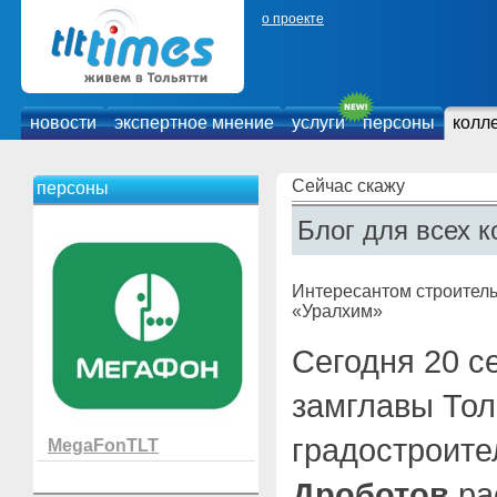
о проекте
новости
экспертное мнение
услуги
персоны
колл
Сейчас скажу
персоны
Блог для всех к
Интересантом строитель
«Уралхим»
Сегодня 20 с
замглавы Тол
градостроите
MegaFonTLT
Дроботов
ра