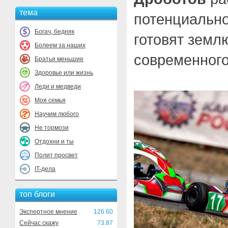
тема
потенциально
Богач, бедняк
готовят земл
Болеем за наших
современного
Братья меньшие
Здоровье или жизнь
Леди и медведи
Моя семья
Научим любого
Не тормози
Отдохни и ты
Полит просвет
IT-дела
топ блоги
Экспертное мнение
126.60
Сейчас скажу
73.87