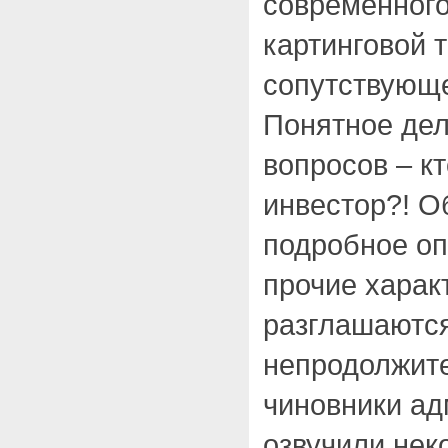
современного
картинговой 
сопутствующе
Понятное дел
вопросов – к
инвестор?! О
подробное оп
прочие харак
разглашаются
непродолжит
чиновники ад
озвучили нек