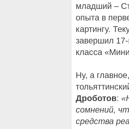
младший – Ст
опыта в перв
картингу. Тек
завершил 17-
класса «Мин
Ну, а главное
тольяттински
Дроботов
:
«
сомнений, чт
средства ре