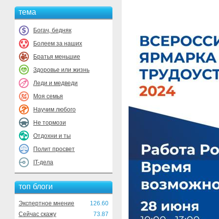
тема
Богач, бедняк
Болеем за наших
Братья меньшие
Здоровье или жизнь
Леди и медведи
Моя семья
Научим любого
Не тормози
Отдохни и ты
Полит просвет
IT-дела
топ блоги
Экспертное мнение
126.60
Сейчас скажу
73.87