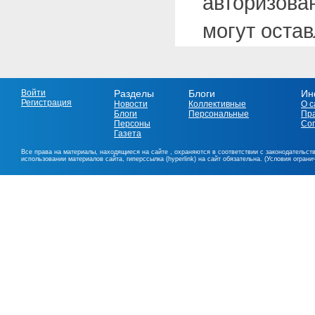
авторизова
могут оста
Войти
Разделы
Блоги
Ин
Регистрация
Новости
Коллективные
О с
Блоги
Персональные
Пр
Персоны
Со
Газета
Все права на материалы, находящиеся на сайте , охраняются в соответствии с законодательст
использовании материалов сайта, гиперссылка (hyperlink) на сайт обязательна. (Условия огран