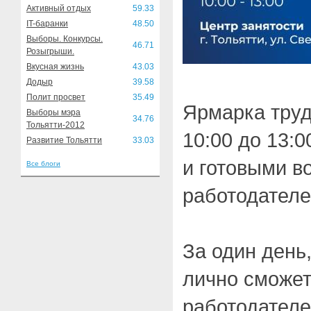
Активный отдых
59.33
IT-баранки
48.50
Выборы. Конкурсы.
46.71
Розыгрыши.
Вкусная жизнь
43.03
Додыр
39.58
Полит просвет
35.49
Ярмарка труд
Выборы мэра
34.76
Тольятти-2012
10:00 до 13:
Развитие Тольятти
33.03
и готовыми в
Все блоги
работодателе
За один день
лично сможет
работодателе