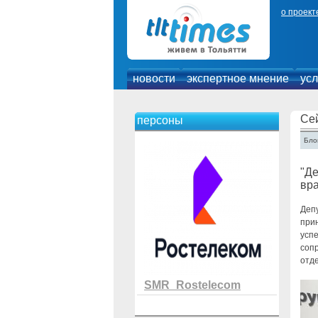
о проект
новости
экспертное мнение
усл
Се
персоны
Блог
"Де
вр
Деп
прин
успе
сопр
отд
SMR_Rostelecom