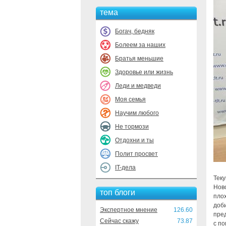
тема
Богач, бедняк
Болеем за наших
Братья меньшие
Здоровье или жизнь
Леди и медведи
Моя семья
Научим любого
Не тормози
Отдохни и ты
Полит просвет
IT-дела
Тек
Нов
топ блоги
пло
доби
Экспертное мнение
126.60
пред
Сейчас скажу
73.87
с п