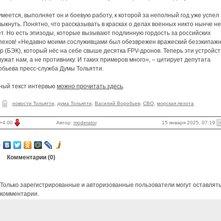
меется, выполняет он и боевую работу, к которой за неполный год уже успел
ыкнуть. Понятно, что рассказывать в красках о делах военных никто нынче не
т. Но есть эпизоды, которые вызывают подлинную гордость за российских
пехов! «Недавно моими сослуживцами был обезврежен вражеский безэкипаж
р (БЭК), который нёс на себе свыше десятка FPV-дронов. Теперь эти устройст
ужат нам, а не противнику. И таких примеров много», – цитирует депутата
обьева пресс-служба Думы Тольятти.
ный текст интервью
можно прочитать здесь
.
новости Тольятти
,
дума Тольятти
,
Василий Воробьев
,
СВО
,
морская пехота
15 января 2025, 07:19
+4.00
Автор:
moderator
Комментарии (
0
)
Только зарегистрированные и авторизованные пользователи могут оставлят
комментарии.