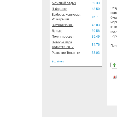
Активный отдых
59.33
Разу
IT-баранки
48.50
прив
Выборы. Конкурсы.
46.71
буде
Розыгрыши.
мор
Вкусная жизнь
43.03
кате
Додыр
39.58
посл
Вор
Полит просвет
35.49
Выборы мэра
34.76
Пол
Тольятти-2012
Развитие Тольятти
33.03
Все блоги