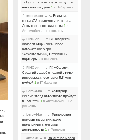
Telegram: как вернуть аккаунт и
наказать злодеев
1
в
IT-баранки
moderator
→
Большие
гонки УАЗов можно увидеть на
День народного единства
1
в
Автомобиль - не роскошь
PINGvin
→
В Самарской
области открылось новое
адвокатское бюро
"Архангельский, Потёмкин и
партнёры
2
в
Финансы
PINGvin
→
ГК «Солар»:
Средний ущерб от одной утечки
информации составил 5,5 млн
рублей
1
в
IT-баранки
Lero-4-ka
→
Автограф-
сессия звёзд автоспорта пройдёт
в Тольятти
1
в
Автомобиль - не
роскошь
ий,
Lero-4-ka
→
Финансовая
ми:
помощь на организацию
но
предпринимательской
деятельности
1
в
Финансы
вязь
antidur
→
Вакантное место