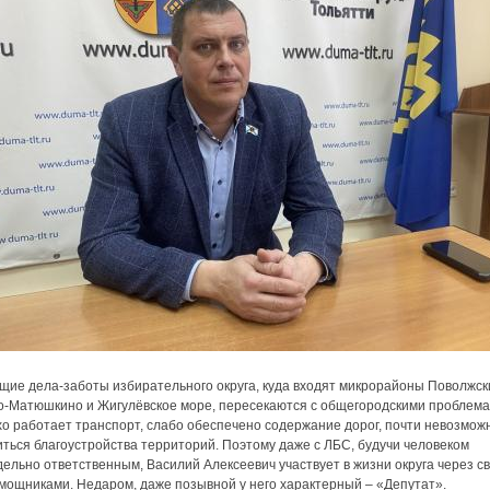
ущие дела-заботы избирательного округа, куда входят микрорайоны Поволжск
о-Матюшкино и Жигулёвское море, пересекаются с общегородскими проблема
хо работает транспорт, слабо обеспечено содержание дорог, почти невозмож
ться благоустройства территорий. Поэтому даже с ЛБС, будучи человеком
ельно ответственным, Василий Алексеевич участвует в жизни округа через с
омощниками. Недаром, даже позывной у него характерный – «Депутат».