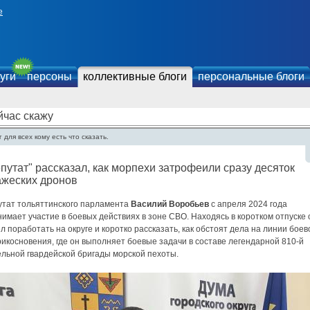
е
уги
персоны
коллективные блоги
персональные блоги
йчас скажу
 для всех кому есть что сказать.
путат" рассказал, как морпехи затрофеили сразу десяток
ажеских дронов
утат тольяттинского парламента
Василий Воробьев
с апреля 2024 года
имает участие в боевых действиях в зоне СВО. Находясь в коротком отпуске 
л поработать на округе и коротко рассказать, как обстоят дела на линии боев
икосновения, где он выполняет боевые задачи в составе легендарной 810-й
ельной гвардейской бригады морской пехоты.