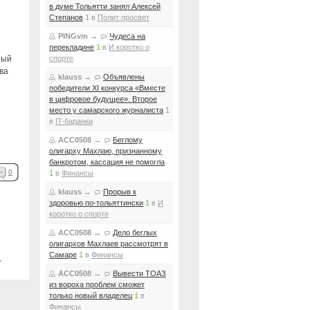
в думе Тольятти занял Алексей
Степанов
1
в
Полит просвет
PINGvin
→
Чудеса на
перекладине
1
в
И коротко о
ный
спорте
ва
klauss
→
Объявлены
победители XI конкурса «Вместе
в цифровое будущее». Второе
место у самарского журналиста
1
в
IT-баранки
ACC0508
→
Беглому
олигарху Махлаю, признанному
банкротом, кассация не помогла
0
1
в
Финансы
klauss
→
Прорыв к
здоровью по-тольяттински
1
в
И
коротко о спорте
ACC0508
→
Дело беглых
олигархов Махлаев рассмотрят в
Самаре
1
в
Финансы
ь
ACC0508
→
Вывести ТОАЗ
из вороха проблем сможет
только новый владелец
1
в
Финансы