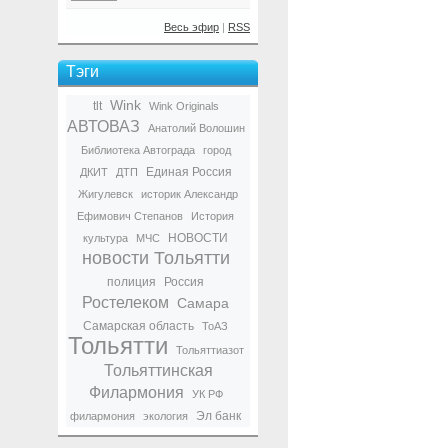
Весь эфир
|
RSS
Тэги
Wink
tlt
Wink Originals
АВТОВАЗ
Анатолий Волошин
Библиотека Автограда
город
Единая Россия
ДКИТ
ДТП
Жигулевск
историк Александр
Ефимович Степанов
История
НОВОСТИ
культура
МЧС
новости Тольятти
полиция
Россия
Ростелеком
Самара
Самарская область
ТоАЗ
Тольятти
Тольяттиазот
Тольяттинская
Филармония
УК РФ
Эл банк
филармония
экология