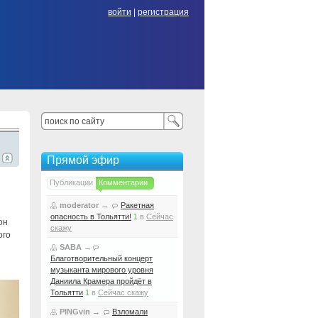
войти
|
регистрация
Прямой эфир
Публикации
Комментарии
moderator
→
Ракетная
опасность в Тольятти!
1
в
Сейчас
он
скажу
ого
SABA
→
Благотворительный концерт
музыканта мирового уровня
Даниила Крамера пройдёт в
Тольятти
1
в
Сейчас скажу
PINGvin
→
Взломали