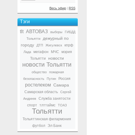
Весь эфир
|
RSS
Тэги
tlt
АВТОВАЗ
выборы
ГИБДД
дежурный по
Тольятти
городу
кпрф
ДТП
Жигулевск
мегафон
МЧС
мэрия
Лада
новости
Тольятти
новости Тольятти
общество
пожарная
Россия
безопасность
Путин
ростелеком
Самара
Самарская область
Сергей
Служба занятости
Андреев
спорт
тлттаймс
ТОАЗ
Тольятти
Тольяттинская филармония
футбол
Эл Банк