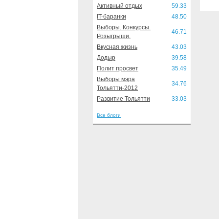
Активный отдых
59.33
IT-баранки
48.50
Выборы. Конкурсы.
46.71
Розыгрыши.
Вкусная жизнь
43.03
Додыр
39.58
Полит просвет
35.49
Выборы мэра
34.76
Тольятти-2012
Развитие Тольятти
33.03
Все блоги