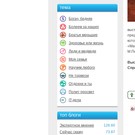
тема
Богач, бедняк
Болеем за наших
выст
Братья меньшие
пре
кото
Здоровье или жизнь
«Ман
Леди и медведи
М.Пе
Моя семья
Выс
Научим любого
Спр
Не тормози
Отдохни и ты
Полит просвет
IT-дела
топ блоги
Экспертное мнение
126.60
Сейчас скажу
73.87