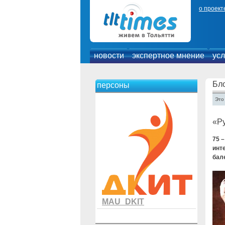
о проект
новости
экспертное мнение
усл
Бло
персоны
Это
«Р
75 
инт
бал
MAU_DKIT