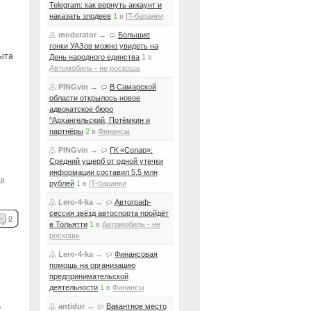
Telegram: как вернуть аккаунт и
наказать злодеев
1
в
IT-баранки
moderator
→
Большие
гонки УАЗов можно увидеть на
ыта
День народного единства
1
в
Автомобиль - не роскошь
PINGvin
→
В Самарской
области открылось новое
адвокатское бюро
"Архангельский, Потёмкин и
партнёры
2
в
Финансы
PINGvin
→
ГК «Солар»:
Средний ущерб от одной утечки
информации составил 5,5 млн
ая
рублей
1
в
IT-баранки
Lero-4-ka
→
Автограф-
сессия звёзд автоспорта пройдёт
0
в Тольятти
1
в
Автомобиль - не
роскошь
Lero-4-ka
→
Финансовая
помощь на организацию
предпринимательской
деятельности
1
в
Финансы
ь
antidur
→
Вакантное место