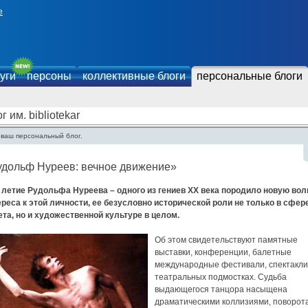
е
уги
персоны
коллективные блоги
персональные блоги
г им. bibliotekar
 ваш персональный блог.
удольф Нуреев: вечное движение»
– летие Рудольфа Нуреева – одного из гениев XX века породило новую вол
ереса к этой личности, ее безусловно исторической роли не только в сфер
ета, но и художественной культуре в целом.
Об этом свидетельствуют памятные
выставки, конференции, балетные
международные фестивали, спектакли
театральных подмостках. Судьба
выдающегося танцора насыщена
драматическими коллизиями, поворот