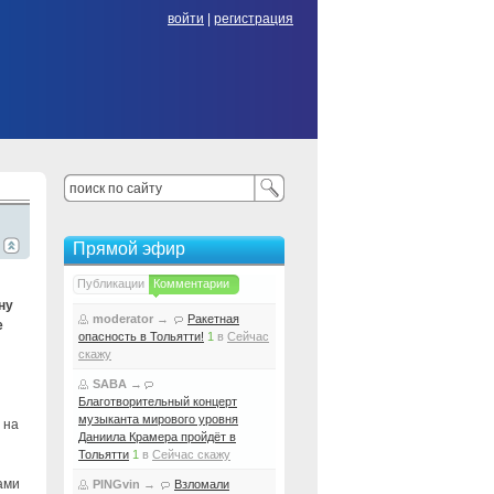
войти
|
регистрация
Прямой эфир
Публикации
Комментарии
ну
moderator
→
Ракетная
е
опасность в Тольятти!
1
в
Сейчас
скажу
SABA
→
Благотворительный концерт
музыканта мирового уровня
 на
Даниила Крамера пройдёт в
Тольятти
1
в
Сейчас скажу
ами
PINGvin
→
Взломали