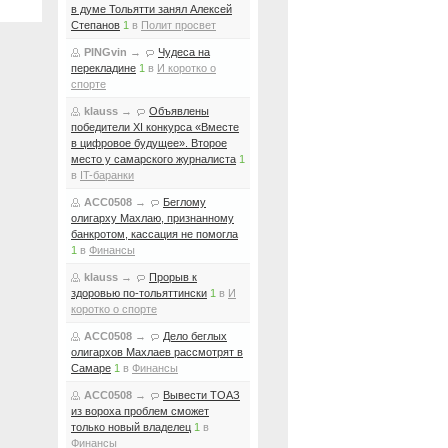
в думе Тольятти занял Алексей
Степанов
1
в
Полит просвет
PINGvin
→
Чудеса на
перекладине
1
в
И коротко о
спорте
klauss
→
Объявлены
победители XI конкурса «Вместе
в цифровое будущее». Второе
место у самарского журналиста
1
в
IT-баранки
ACC0508
→
Беглому
олигарху Махлаю, признанному
банкротом, кассация не помогла
1
в
Финансы
klauss
→
Прорыв к
здоровью по-тольяттински
1
в
И
коротко о спорте
ACC0508
→
Дело беглых
олигархов Махлаев рассмотрят в
Самаре
1
в
Финансы
ACC0508
→
Вывести ТОАЗ
из вороха проблем сможет
только новый владелец
1
в
Финансы