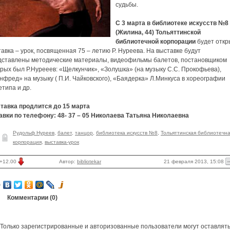
судьбы.
С 3 марта в библиотеке искусств №8
(Жилина, 44) Тольяттинской
библиотечной корпорации
будет откр
авка – урок, посвященная 75 – летию Р. Нуреева. На выставке будут
дставлены методические материалы, видеофильмы балетов, постановщиком
рых был Р.Нурееев: «Щелкунчик», «Золушка» (на музыку С.С. Прокофьева),
фред» на музыку ( П.И. Чайковского), «Баядерка» Л.Минкуса в хореографии
типа и др.
тавка продлится до 15 марта
авки по телефону: 48- 37 – 05 Николаева Татьяна Николаевна
Рудольф Нуреев
,
балет
,
танцор
,
библиотека искусств №8
,
Тольяттинская библиотечн
корпорация
,
выставка-урок
21 февраля 2013, 15:08
+12.00
Автор:
bibliotekar
Комментарии (
0
)
Только зарегистрированные и авторизованные пользователи могут оставлят