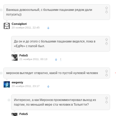
Ванюша довооольный, с большими пацанами рядом дали
потусить))
Consigliori
20 ноября 2011, 22:45
Да он и до этого с большими пацанами виделся, пока в
«ЕдРе» с папой был.
FelixS
21 ноября 2011, 00:13
↑
миронов выглядит отвратно, какой то пустой нулевой человек
ewgeniy
20 ноября 2011, 23:17
Интересно, а как Миронов прокомментировал выход из
партии, по меньшей мере ста человек в Тольятти?
FelixS