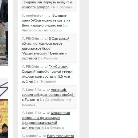
Telegram: как вернуть аккаунт и
наказать злодеев
1
в
IT-баранки
moderator
→
Большие
гонки УАЗов можно увидеть на
День народного единства
1
в
Автомобиль - не роскошь
PINGvin
→
В Самарской
области открылось новое
адвокатское бюро
"Архангельский, Потёмкин и
партнёры
2
в
Финансы
PINGvin
→
ГК «Солар»:
Средний ущерб от одной утечки
информации составил 5,5 млн
рублей
1
в
IT-баранки
Lero-4-ka
→
Автограф-
сессия звёзд автоспорта пройдёт
в Тольятти
1
в
Автомобиль - не
роскошь
Lero-4-ka
→
Финансовая
помощь на организацию
предпринимательской
деятельности
1
в
Финансы
antidur
→
Вакантное место