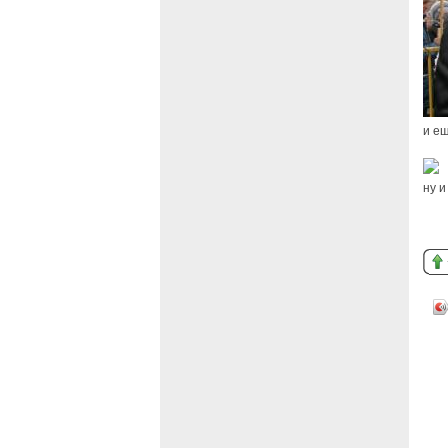
и ещ
ну и