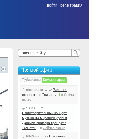
войти
|
регистрация
Прямой эфир
Публикации
Комментарии
moderator
→
Ракетная
опасность в Тольятти!
1
в
Сейчас
скажу
SABA
→
Благотворительный концерт
музыканта мирового уровня
Даниила Крамера пройдёт в
Тольятти
1
в
Сейчас скажу
PINGvin
→
Взломали