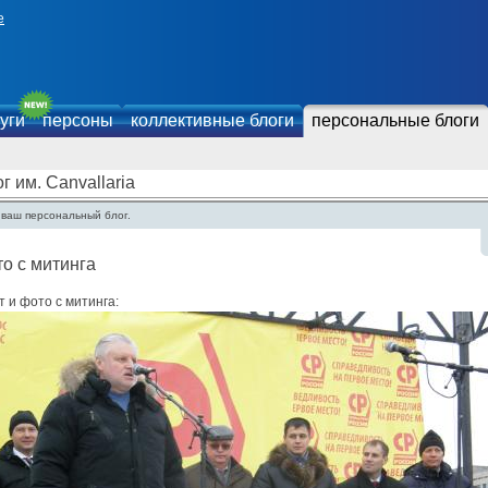
е
уги
персоны
коллективные блоги
персональные блоги
г им. Canvallaria
 ваш персональный блог.
о с митинга
т и фото с митинга: