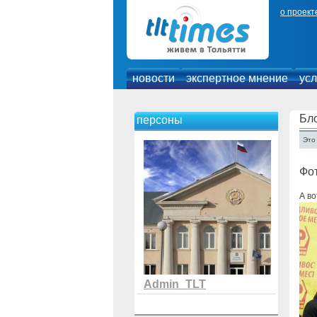
о проект
новости
экспертное мнение
усл
Бло
персоны
Это
Фот
А во
Admin_TLT