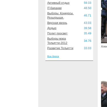
Активный отдых
59.33
IT-баранки
48.50
Выборы. Конкурсы.
46.71
Розыгрыши.
Вкусная жизнь
43.03
Додыр
39.58
Полит просвет
35.49
Выборы мэра
34.76
Тольятти-2012
Але
Развитие Тольятти
33.03
Все блоги