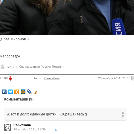
ё раз Миронов :)
 напоследок
митинг
,
Справедливая Россия Тольятти
20 ноября 2011, 21:58
+5.00
Автор:
Canvallaria
Комментарии (
9
)
А вот и долгожданные фотки :) Обращайтесь :)
Canvallaria
20 ноября 2011, 21:59