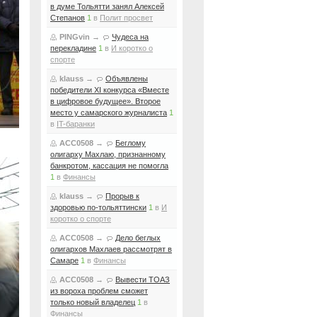
в думе Тольятти занял Алексей
Степанов
1
в
Полит просвет
PINGvin
→
Чудеса на
перекладине
1
в
И коротко о
спорте
klauss
→
Объявлены
победители XI конкурса «Вместе
в цифровое будущее». Второе
место у самарского журналиста
1
в
IT-баранки
ACC0508
→
Беглому
олигарху Махлаю, признанному
банкротом, кассация не помогла
1
в
Финансы
klauss
→
Прорыв к
здоровью по-тольяттински
1
в
И
коротко о спорте
ACC0508
→
Дело беглых
олигархов Махлаев рассмотрят в
Самаре
1
в
Финансы
ACC0508
→
Вывести ТОАЗ
из вороха проблем сможет
только новый владелец
1
в
Финансы