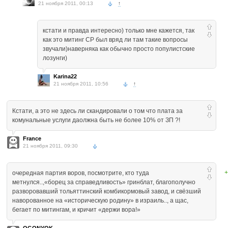
21 ноября 2011, 00:13
↑
кстати и правда интересно) только мне кажется, так
как это митинг СР был вряд ли там такие вопросы
звучали)наверняка как обычно просто популистские
лозунги)
Karina22
21 ноября 2011, 10:56
↑
Кстати, а это не здесь ли скандировали о том что плата за
комунальные услуги даолжна быть не более 10% от ЗП ?!
France
21 ноября 2011, 09:30
+
очередная партия воров, посмотрите, кто туда
метнулся..,«борец за справедливость» гринблат, благополучно
разворовавший тольяттинский комбикормовый завод, и свёзший
наворованное на «историческую родину» в израиль.., а щас,
бегает по митингам, и кричит «держи вора!»