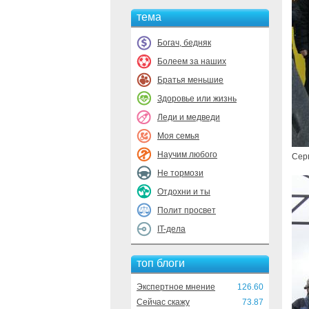
тема
Богач, бедняк
Болеем за наших
Братья меньшие
Здоровье или жизнь
Леди и медведи
Моя семья
Научим любого
Сер
Не тормози
Отдохни и ты
Полит просвет
IT-дела
топ блоги
Экспертное мнение
126.60
Сейчас скажу
73.87