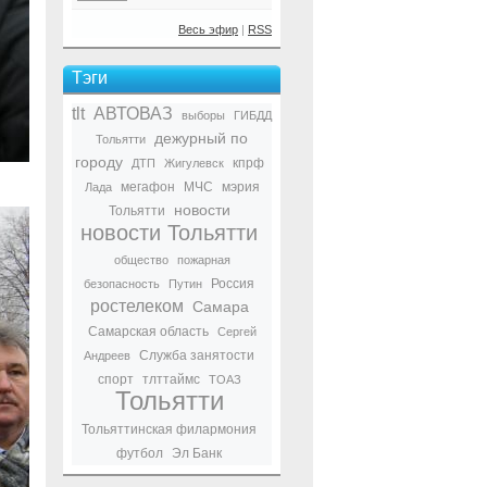
Весь эфир
|
RSS
Тэги
tlt
АВТОВАЗ
выборы
ГИБДД
дежурный по
Тольятти
городу
кпрф
ДТП
Жигулевск
мегафон
МЧС
мэрия
Лада
новости
Тольятти
новости Тольятти
общество
пожарная
Россия
безопасность
Путин
ростелеком
Самара
Самарская область
Сергей
Служба занятости
Андреев
спорт
тлттаймс
ТОАЗ
Тольятти
Тольяттинская филармония
футбол
Эл Банк