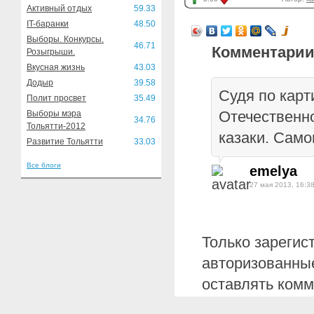
Активный отдых
59.33
IT-баранки
48.50
Выборы. Конкурсы.
46.71
Комментарии
Розыгрыши.
Вкусная жизнь
43.03
Додыр
39.58
Судя по карт
Полит просвет
35.49
Отечественн
Выборы мэра
34.76
Тольятти-2012
казаки. Само
Развитие Тольятти
33.03
Все блоги
emelya
27 мая 2013, 16:3
Только зарегис
авторизованные
оставлять комм