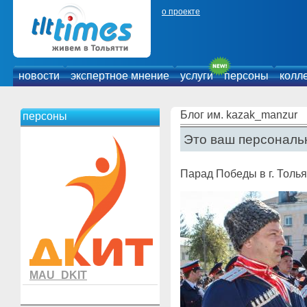
о проекте
новости
экспертное мнение
услуги
персоны
колл
Блог им. kazak_manzur
персоны
Это ваш персональн
Парад Победы в г. Толья
MAU_DKIT