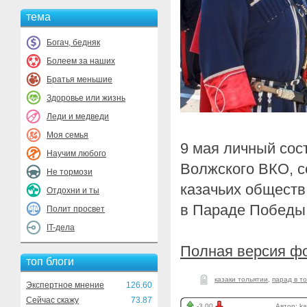
тема
Богач, бедняк
Болеем за наших
Братья меньшие
Здоровье или жизнь
Леди и медведи
Моя семья
9 мая личный сос
Научим любого
Волжского ВКО, с
Не тормози
казачьих обществ
Отдохни и ты
в Параде Победы
Полит просвет
IT-дела
Полная версия ф
топ блоги
казаки тольятии
,
парад в т
Экспертное мнение
126.60
Сейчас скажу
73.87
-3.00
Автор:
k