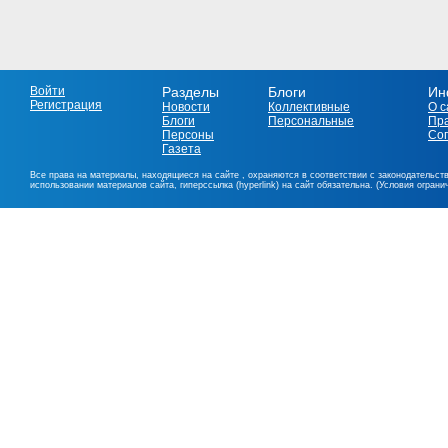
Войти
Разделы
Блоги
Ин
Регистрация
Новости
Коллективные
О с
Блоги
Персональные
Пр
Персоны
Со
Газета
Все права на материалы, находящиеся на сайте , охраняются в соответствии с законодательст
использовании материалов сайта, гиперссылка (hyperlink) на сайт обязательна. (Условия огран