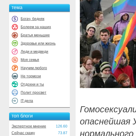
тема
Богач, бедняк
Болеем за наших
Братья меньшие
Здоровье или жизнь
Леди и медведи
Моя семья
Научим любого
Не тормози
Отдохни и ты
Полит просвет
IT-дела
Гомосексуал
топ блоги
опаснейшая 
Экспертное мнение
126.60
нормального 
Сейчас скажу
73.87