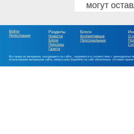
могут оста
Войти
Разделы
Блоги
Ин
Регистрация
Новости
Коллективные
О с
Блоги
Персональные
Пр
Персоны
Со
Газета
Все права на материалы, находящиеся на сайте , охраняются в соответствии с законодательст
использовании материалов сайта, гиперссылка (hyperlink) на сайт обязательна. (Условия огран