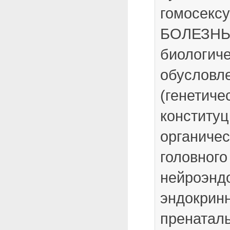
гомосекс
БОЛЕЗНЬ,
биологич
обусловл
(генетиче
конституц
органиче
головного
нейроэнд
эндокринн
пренаталь