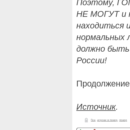
Поэтому, Г
НЕ МОГУТ и 
находиться 
нормальных 
должно быт
России!
Продолжение
Источник
.
Геи
,
игроки в покер
,
покер