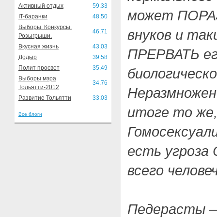
Активный отдых
59.33
может ПОРАЗ
IT-баранки
48.50
Выборы. Конкурсы.
внуков и так
46.71
Розыгрыши.
Вкусная жизнь
43.03
ПРЕРВАТЬ его
Додыр
39.58
Полит просвет
35.49
биологическ
Выборы мэра
34.76
Тольятти-2012
Неразмножен
Развитие Тольятти
33.03
итоге то же
Все блоги
Гомосексуал
есть угроза
всего челове
Педерасты –