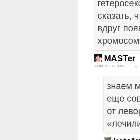
гетеросек
сказать, ч
вдруг поя
хромосом
MASTer
13 июня 2013, 03:40
знаем м
еще со
от лево
«лечил