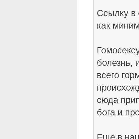
Ссылку в 
как миним
Гомосекс
болезнь, 
всего гор
происхожд
сюда прип
бога и про
Еще в на