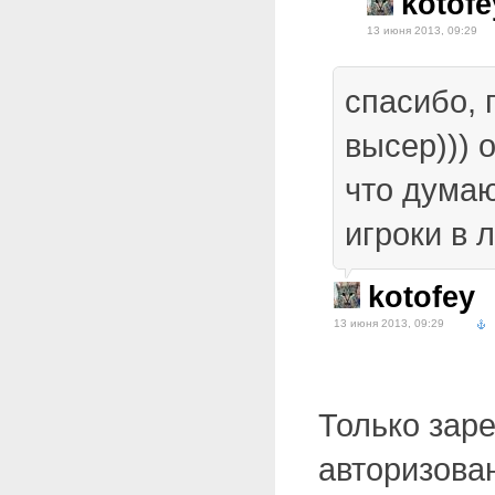
kotofe
13 июня 2013, 09:29
спасибо, 
высер))) 
что думаю
игроки в
kotofey
13 июня 2013, 09:29
Только зар
авторизова