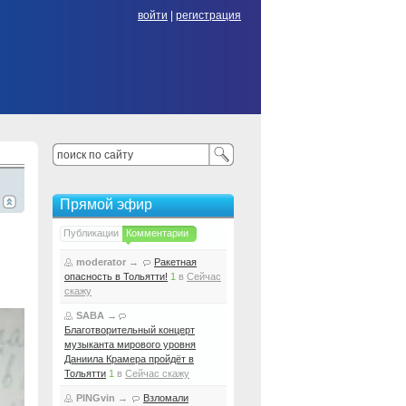
войти
|
регистрация
Прямой эфир
Публикации
Комментарии
moderator
→
Ракетная
опасность в Тольятти!
1
в
Сейчас
скажу
SABA
→
Благотворительный концерт
музыканта мирового уровня
Даниила Крамера пройдёт в
Тольятти
1
в
Сейчас скажу
PINGvin
→
Взломали