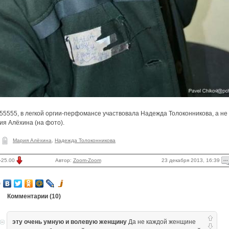
: 55555, в легкой оргии-перфомансе участвовала Надежда Толоконникова, а не
ия Алёхина (на фото).
Мария Алёхина
,
Надежда Толоконникова
23 декабря 2013, 16:39
-25.00
Автор:
Zoom-Zoom
Комментарии (
10
)
эту очень умную и волевую женщину
Да не каждой женщине