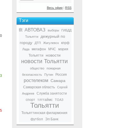
Весь эфир
|
RSS
Тэги
tlt
АВТОВАЗ
выборы
ГИБДД
0
дежурный по
Тольятти
городу
кпрф
ДТП
Жигулевск
мегафон
МЧС
мэрия
Лада
новости
Тольятти
новости Тольятти
общество
пожарная
Россия
безопасность
Путин
3
ростелеком
Самара
Самарская область
Сергей
Служба занятости
Андреев
спорт
тлттаймс
ТОАЗ
Тольятти
-5
Тольяттинская филармония
футбол
Эл Банк