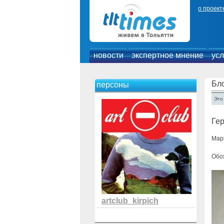
о проект
новости
экспертное мнение
усл
Бл
персоны
Это
Гер
Мар
Обож
artclub_kirpich