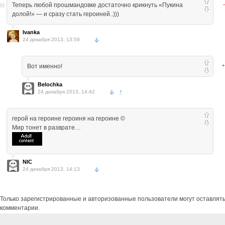
Теперь любой прошмандовке достаточно крикнуть «Пукина
долой!» — и сразу стать героиней..)))
Ivanka
24 декабря 2013, 13:59
+
Вот именно!
Belochka
24 декабря 2013, 14:42
↑
герой на героине героиня на героине ©
Мир тонет в разврате…
NIC
24 декабря 2013, 14:13
Только зарегистрированные и авторизованные пользователи могут оставлят
комментарии.