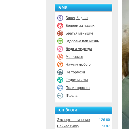
тема
Богач, бедняк
Болеем за наших
Братья меньшие
Здоровье или жизнь
Леди и медведи
Моя семья
Научим любого
Не тормози
Отдохни и ты
Полит просвет
IT-дела
топ блоги
Экспертное мнение
126.60
Сейчас скажу
73.87