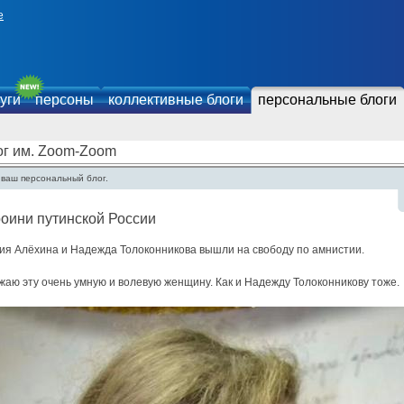
е
уги
персоны
коллективные блоги
персональные блоги
ог им. Zoom-Zoom
 ваш персональный блог.
оини путинской России
ия Алёхина и Надежда Толоконникова вышли на свободу по амнистии.
аю эту очень умную и волевую женщину. Как и Надежду Толоконникову тоже.