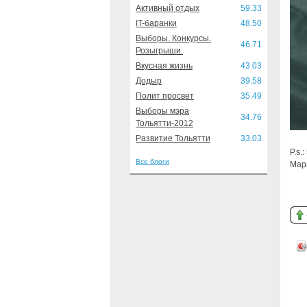
Активный отдых
59.33
IT-баранки
48.50
Выборы. Конкурсы.
46.71
Розыгрыши.
Вкусная жизнь
43.03
Додыр
39.58
Полит просвет
35.49
Выборы мэра
34.76
Тольятти-2012
Развитие Тольятти
33.03
P.s.
Все блоги
Мар