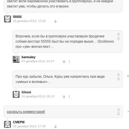
хватит воли беременной участвовать в групповухах, и не каждой
хватит ума, чтобы делать это в музее.
55555
23 декабря 2013, 17:43
Впрочем, если бы в групповухе участвовали бродячие
собаки восторг 55555 был бы на порядки выше… Особенно
про «ум» впечатляет…
barmaley
23 декабря 2013, 23:27
↑
+
Про кур забыли, Ольга. Куры уже напряглись при виде
«умных и волевых»…
Ghost
24 декабря 2013, 00:13
↑
раскрыть комментарий
CMEPIII
23 декабря 2013, 17:45