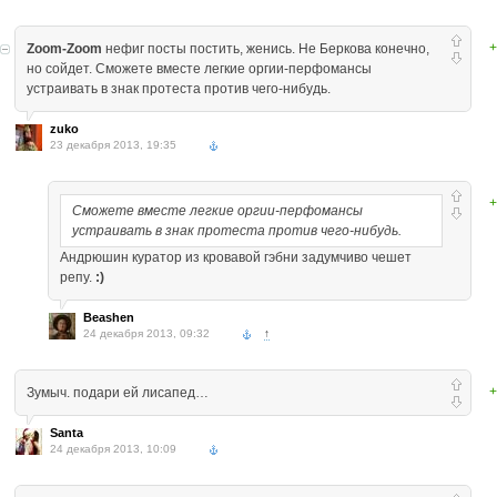
+
Zoom-Zoom
нефиг посты постить, женись. Не Беркова конечно,
но сойдет. Сможете вместе легкие оргии-перфомансы
устраивать в знак протеста против чего-нибудь.
zuko
23 декабря 2013, 19:35
+
Сможете вместе легкие оргии-перфомансы
устраивать в знак протеста против чего-нибудь.
Андрюшин куратор из кровавой гэбни задумчиво чешет
репу.
:)
Beashen
24 декабря 2013, 09:32
↑
+
Зумыч. подари ей лисапед…
Santa
24 декабря 2013, 10:09