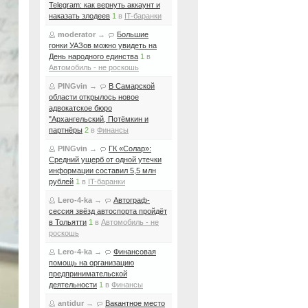
Telegram: как вернуть аккаунт и
наказать злодеев
1
в
IT-баранки
moderator
→
Большие
гонки УАЗов можно увидеть на
День народного единства
1
в
Автомобиль - не роскошь
PINGvin
→
В Самарской
области открылось новое
адвокатское бюро
"Архангельский, Потёмкин и
партнёры
2
в
Финансы
PINGvin
→
ГК «Солар»:
Средний ущерб от одной утечки
информации составил 5,5 млн
рублей
1
в
IT-баранки
Lero-4-ka
→
Автограф-
сессия звёзд автоспорта пройдёт
в Тольятти
1
в
Автомобиль - не
роскошь
Lero-4-ka
→
Финансовая
помощь на организацию
предпринимательской
деятельности
1
в
Финансы
antidur
→
Вакантное место