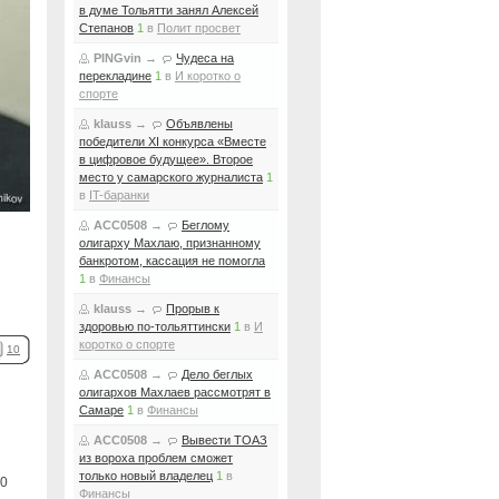
в думе Тольятти занял Алексей
Степанов
1
в
Полит просвет
PINGvin
→
Чудеса на
перекладине
1
в
И коротко о
спорте
klauss
→
Объявлены
победители XI конкурса «Вместе
в цифровое будущее». Второе
место у самарского журналиста
1
в
IT-баранки
ACC0508
→
Беглому
олигарху Махлаю, признанному
банкротом, кассация не помогла
1
в
Финансы
klauss
→
Прорыв к
здоровью по-тольяттински
1
в
И
коротко о спорте
10
ACC0508
→
Дело беглых
олигархов Махлаев рассмотрят в
Самаре
1
в
Финансы
ACC0508
→
Вывести ТОАЗ
из вороха проблем сможет
только новый владелец
1
в
0
Финансы